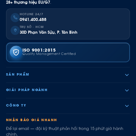
28+ thương hiệu EU/G7
.
HOTLINE 24/7
0941.400.488
TRỤ SỞ · HCM
30D Phan Văn Sửu, P. Tân Bình
ISO 9001:2015
Quality Management Certified
SẢN PHẨM
GIẢI PHÁP NGÀNH
CÔNG TY
NHẬN BÁO GIÁ NHANH
Để lại email — đội kỹ thuật phản hồi trong 15 phút giờ hành
chính.