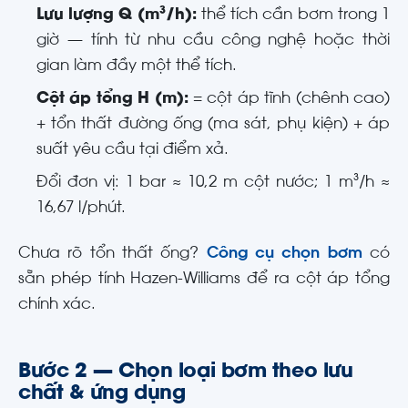
Lưu lượng Q (m³/h):
thể tích cần bơm trong 1
giờ — tính từ nhu cầu công nghệ hoặc thời
gian làm đầy một thể tích.
Cột áp tổng H (m):
= cột áp tĩnh (chênh cao)
+ tổn thất đường ống (ma sát, phụ kiện) + áp
suất yêu cầu tại điểm xả.
Đổi đơn vị: 1 bar ≈ 10,2 m cột nước; 1 m³/h ≈
16,67 l/phút.
Chưa rõ tổn thất ống?
Công cụ chọn bơm
có
sẵn phép tính Hazen-Williams để ra cột áp tổng
chính xác.
Bước 2 — Chọn loại bơm theo lưu
chất & ứng dụng