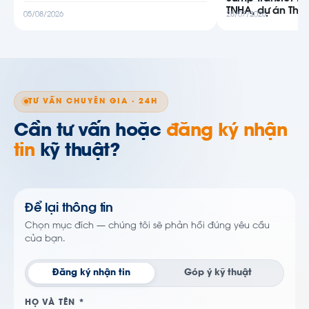
TNHA, dự án Thiê
05/08/2026
28/07/2026
TƯ VẤN CHUYÊN GIA · 24H
Cần tư vấn hoặc
đăng ký nhận
tin
kỹ thuật?
Để lại thông tin
Chọn mục đích — chúng tôi sẽ phản hồi đúng yêu cầu
của bạn.
Đăng ký nhận tin
Góp ý kỹ thuật
HỌ VÀ TÊN *