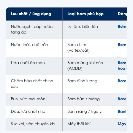
Lưu chất / ứng dụng
Loại bơm phù hợp
Dòng tạ
Nước sạch, cấp nước,
Ly tâm, biến tần
Bơm ly 
tăng áp
Nước thải, chất rắn
Bơm chìm
Bơm ch
(vortex/cắt)
Hóa chất ăn mòn
Bơm màng khí nén
Bơm m
(AODD)
hóa chấ
Châm hóa chất chính
Bơm định lượng
Bơm địn
xác
Bùn, vữa mài mòn
Bơm bùn / màng
Bơm bù
Dầu, lưu chất nhớt
Bánh răng / trục vít
Bánh r
Sục khí, vận chuyển khí
Máy thổi khí
Máy thổ