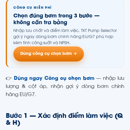
CÔNG CỤ MIỄN PHÍ
Chọn đúng bơm trong 3 bước —
không cần tra bảng
Nhập lưu chất và điểm làm việc, TKT Pump Selector
gợi ý ngay dòng bơm chính hãng EU/G7 phù hợp
kèm tính công suất và NPSH.
Dùng công cụ chọn bơm →
👉
Dùng ngay Công cụ chọn bơm
— nhập lưu
lượng & cột áp, nhận gợi ý dòng bơm chính
hãng EU/G7.
Bước 1 — Xác định điểm làm việc (Q
& H)