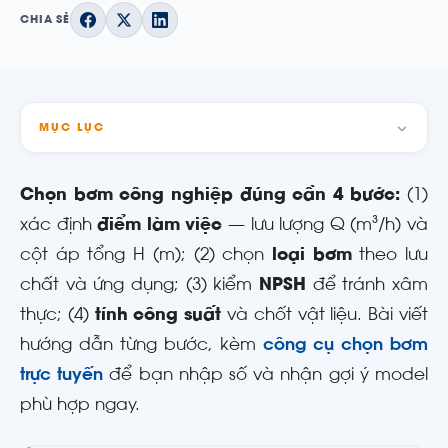
CHIA SẺ
MỤC LỤC
Chọn bơm công nghiệp đúng cần 4 bước:
(1)
xác định
điểm làm việc
— lưu lượng Q (m³/h) và
cột áp tổng H (m); (2) chọn
loại bơm
theo lưu
chất và ứng dụng; (3) kiểm
NPSH
để tránh xâm
thực; (4)
tính công suất
và chốt vật liệu. Bài viết
hướng dẫn từng bước, kèm
công cụ chọn bơm
trực tuyến
để bạn nhập số và nhận gợi ý model
phù hợp ngay.