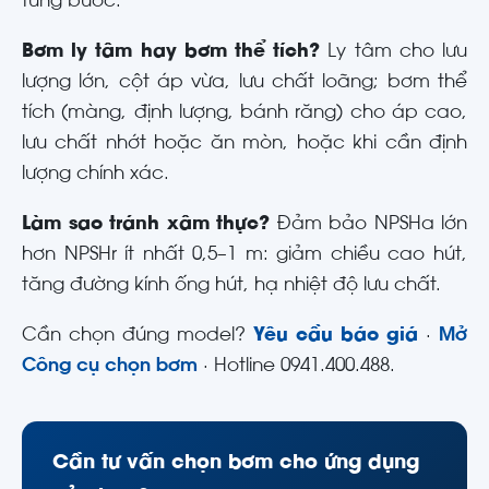
từng bước.
Bơm ly tâm hay bơm thể tích?
Ly tâm cho lưu
lượng lớn, cột áp vừa, lưu chất loãng; bơm thể
tích (màng, định lượng, bánh răng) cho áp cao,
lưu chất nhớt hoặc ăn mòn, hoặc khi cần định
lượng chính xác.
Làm sao tránh xâm thực?
Đảm bảo NPSHa lớn
hơn NPSHr ít nhất 0,5–1 m: giảm chiều cao hút,
tăng đường kính ống hút, hạ nhiệt độ lưu chất.
Cần chọn đúng model?
Yêu cầu báo giá
·
Mở
Công cụ chọn bơm
· Hotline 0941.400.488.
Cần tư vấn chọn bơm cho ứng dụng