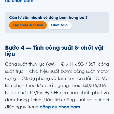
cụ chọn bơm
.
Cần tư vấn nhanh về dòng bơm trong bài?
Gọi 0941.400.488
Chat Zalo
Bước 4 — Tính công suất & chốt vật
liệu
Công suất thủy lực (kW) = Q × H × SG / 367; công
suất trục = chia hiệu suất bơm; công suất motor
cộng ~15% dự phòng và làm tròn lên dải IEC. Vật
liệu chọn theo lưu chất: gang, inox 304/316/316L,
hoặc nhựa PP/PVDF/PTFE cho hóa chất; phớt và
đệm tương thích. Ước tính công suất và chi phí
điện ngay trong
công cụ chọn bơm
.