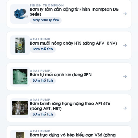
FINISH THOMPSON
Bơm ly tâm dẫn động từ Finish Thompson DB
Series
Máy bơm ly tâm
ARAI PUMP
Bơm muối nóng chảy HTS (dòng APV, KNV)
Bơm thể tích
ARAI PUMP
Bơm tự mồi cánh kín dòng SPN
Bơm thể tích
ARAI PUMP
Bơm bánh răng hạng nặng theo API 676
(dòng ART, HRT)
Bơm thể tích
ARAI PUMP
Bơm trục đứng vỏ kép kiểu can VS6 (dòng