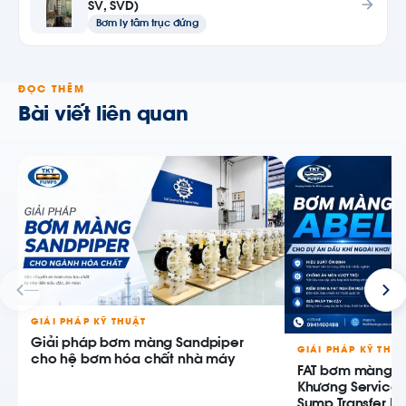
SV, SVD)
Bơm ly tâm trục đứng
ĐỌC THÊM
Bài viết liên quan
GIẢI PHÁP KỸ THUẬT
Giải pháp bơm màng Sandpiper
GIẢI PHÁP KỸ THU
cho hệ bơm hóa chất nhà máy
FAT bơm màng AB
Khương Service
Sump Transfer P