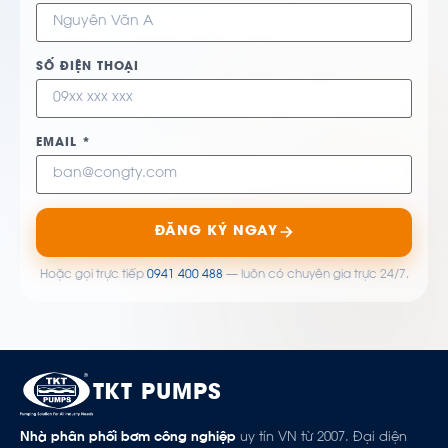
SỐ ĐIỆN THOẠI
EMAIL *
ĐĂNG KÝ NGAY
Hoặc gọi trực tiếp
0941 400 488
— luôn có chuyên gia trực 24/7.
TKT PUMPS
Nhà phân phối bơm công nghiệp
uy tín VN từ 2007. Đại diện