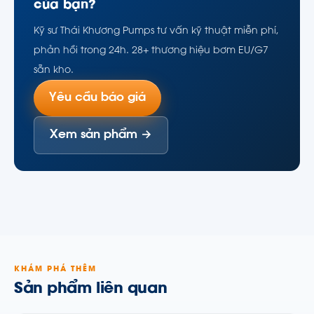
của bạn?
Kỹ sư Thái Khương Pumps tư vấn kỹ thuật miễn phí,
phản hồi trong 24h. 28+ thương hiệu bơm EU/G7
sẵn kho.
Yêu cầu báo giá
Xem sản phẩm →
KHÁM PHÁ THÊM
Sản phẩm liên quan