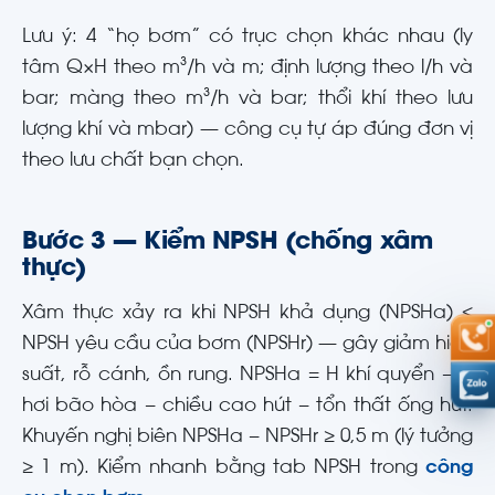
Lưu ý: 4 “họ bơm” có trục chọn khác nhau (ly
tâm Q×H theo m³/h và m; định lượng theo l/h và
bar; màng theo m³/h và bar; thổi khí theo lưu
lượng khí và mbar) — công cụ tự áp đúng đơn vị
theo lưu chất bạn chọn.
Bước 3 — Kiểm NPSH (chống xâm
thực)
Xâm thực xảy ra khi NPSH khả dụng (NPSHa) ≤
NPSH yêu cầu của bơm (NPSHr) — gây giảm hiệu
suất, rỗ cánh, ồn rung. NPSHa = H khí quyển − H
hơi bão hòa − chiều cao hút − tổn thất ống hút.
Khuyến nghị biên NPSHa − NPSHr ≥ 0,5 m (lý tưởng
≥ 1 m). Kiểm nhanh bằng tab NPSH trong
công