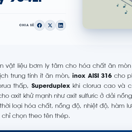
CHIA SẺ
n vật liệu bơm ly tâm cho hóa chất ăn mòn
ịch trung tính ít ăn mòn,
inox AISI 316
cho ph
orua thấp,
Superduplex
khi clorua cao và c
ho axit khử mạnh như axit sulfuric ở dải nồn
thời loại hóa chất, nồng độ, nhiệt độ, hàm lư
 chỉ chọn theo tên thép.