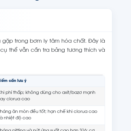
g gặp trong bơm ly tâm hóa chất. Đây là
cụ thể vẫn cần tra bảng tương thích và
iểm cần lưu ý
hi phí thấp; không dùng cho axit/bazơ mạnh
ay clorua cao
háng ăn mòn đều tốt; hạn chế khi clorua cao
à nhiệt độ cao
háng pitting và nứt ứng suất cao hơn 316; cơ