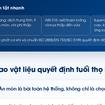
 tắt nhanh
ng: dịch trung tính, ít
AISI 316: axit/bazơ loãng,
Superd
 mòn, chi phí thấp
clorua thấp đến vừa
cao, k
ứng su
 phớt cơ khí và chuẩn ISO 2858/EN 733/ISO 5199 quyết định đ
ao vật liệu quyết định tuổi t
Ăn mòn là bài toán hệ thống, không chỉ là chọ