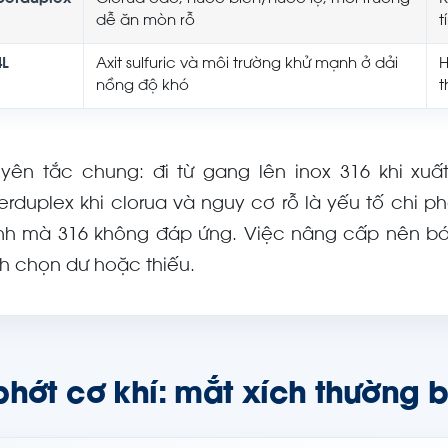
dễ ăn mòn rỗ
t
4L
Axit sulfuric và môi trường khử mạnh ở dải
H
nồng độ khó
t
yên tắc chung: đi từ gang lên inox 316 khi xuấ
erduplex khi clorua và nguy cơ rỗ là yếu tố chi p
h mà 316 không đáp ứng. Việc nâng cấp nên bá
nh chọn dư hoặc thiếu.
phớt cơ khí: mắt xích thường 