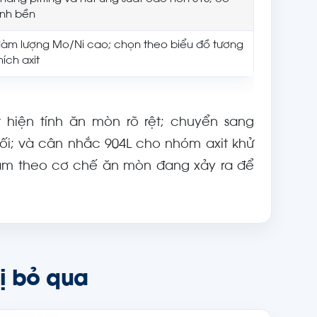
ính bền
àm lượng Mo/Ni cao; chọn theo biểu đồ tương
hích axit
t hiện tính ăn mòn rõ rệt; chuyển sang
hối; và cân nhắc 904L cho nhóm axit khử
m theo cơ chế ăn mòn đang xảy ra để
bị bỏ qua