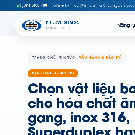
0941.400.488
· Hotline kỹ thuật
info@thaikhuongpump.c
EU · G7 PUMPS
Năng l
SINCE · 2007
TRANG CHỦ
TIN TỨC
VẬN HÀNH & BẢO TRÌ
VẬN HÀNH & BẢO TRÌ
Chọn vật liệu b
cho hóa chất ă
gang, inox 316,
Superduplex ha