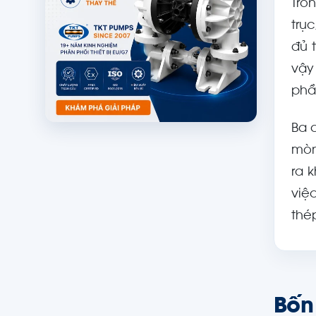
Tro
trụ
đủ 
vậy
phầ
Ba 
mòn
ra 
việ
thé
Bốn