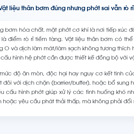
Vật liệu thân bơm đúng nhưng phớt sai vẫn rò rỉ
ng bơm hóa chất, mặt phớt cơ khí là nơi tiếp xúc
i là điểm rò rỉ tiềm tàng. Vật liệu thân bơm có t
g O và dịch làm mát/làm sạch không tương thích h
 cấu hình hệ phớt cần được thiết kế đồng bộ với vậ
 mức độ ăn mòn, độc hại hay nguy cơ kết tinh của
t đôi với dịch chặn (barrier/buffer), hoặc bổ sung h
ều cấu hình phớt giúp xử lý các tình huống khó n
 hoặc yêu cầu phát thải thấp, mà không phải đổi