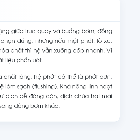
 động giữa trục quay và buồng bơm, đồng
hể chọn đúng, nhưng nếu mặt phớt, lò xo,
óa chất thì hệ vẫn xuống cấp nhanh. Vì
t liệu phần ướt.
 chất lỏng, hệ phớt có thể là phớt đơn,
ệ làm sạch (flushing). Khả năng linh hoạt
hư dịch dễ đóng cặn, dịch chứa hạt mài
 sang dòng bơm khác.