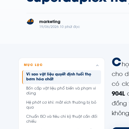
MA
marketing
19/06/2026
10 phút đọc
C
họ
MỤC LỤC
cho d
Vì sao vật liệu quyết định tuổi thọ
bơm hóa chất
có cl
Bốn cấp vật liệu phổ biến và phạm vi
904L
c
dùng
Hệ phớt cơ khí: mắt xích thường bị bỏ
đồng 
qua
không
Chuẩn ISO và tiêu chí kỹ thuật cần đối
chiếu