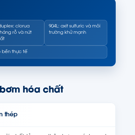
uplex: clorua
904L: axit sulfuric và môi
háng rỗ và nứt
trường khử mạnh
ất
ộ bền thực tế
họ bơm hóa chất
n thép