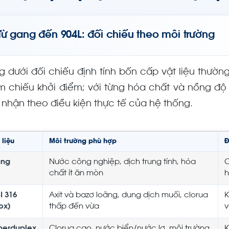
Từ gang đến 904L: đối chiếu theo môi trường
g dưới đối chiếu định tính bốn cấp vật liệu thườn
m chiếu khởi điểm; với từng hóa chất và nồng độ 
 nhận theo điều kiện thực tế của hệ thống.
 liệu
Môi trường phù hợp
Đ
ng
Nước công nghiệp, dịch trung tính, hóa
C
chất ít ăn mòn
h
I 316
Axit và bazơ loãng, dung dịch muối, clorua
K
ox)
thấp đến vừa
v
perduplex
Clorua cao, nước biển/nước lợ, môi trường
K