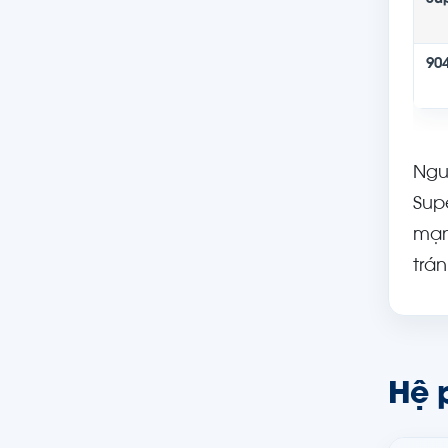
90
Ngu
Sup
mạn
trá
Hệ 