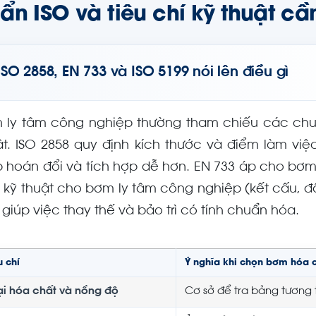
ẩn ISO và tiêu chí kỹ thuật cầ
ISO 2858, EN 733 và ISO 5199 nói lên điều gì
 ly tâm công nghiệp thường tham chiếu các chuẩ
ật. ISO 2858 quy định kích thước và điểm làm vi
p hoán đổi và tích hợp dễ hơn. EN 733 áp cho bơm
 kỹ thuật cho bơm ly tâm công nghiệp (kết cấu, độ
 giúp việc thay thế và bảo trì có tính chuẩn hóa.
u chí
Ý nghĩa khi chọn bơm hóa 
ại hóa chất và nồng độ
Cơ sở để tra bảng tương t