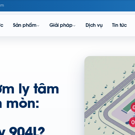
om
ực
Sản phẩm
Giải pháp
Dịch vụ
Tin tức
ơm ly tâm
n mòn:
y 904L?