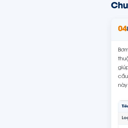
Chu
04
Bơm
thu
giú
cầu
này
Tiê
Lo