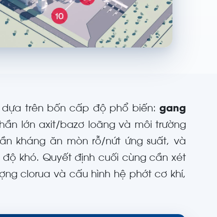
 dựa trên bốn cấp độ phổ biến:
gang
ần lớn axit/bazơ loãng và môi trường
ần kháng ăn mòn rỗ/nứt ứng suất, và
g độ khó. Quyết định cuối cùng cần xét
ợng clorua và cấu hình hệ phớt cơ khí,