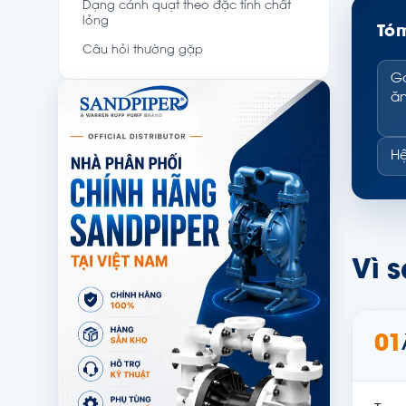
Dạng cánh quạt theo đặc tính chất
lỏng
Tóm
Câu hỏi thường gặp
Ga
ăn
Hệ
Vì s
01