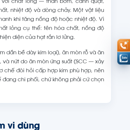
p với chất lỏng — thân bơm, cánh quạt,
ất, nhiệt độ và dòng chảy. Một vật liệu
hanh khi tăng nồng độ hoặc nhiệt độ. Vì
chất lỏng cụ thể: tên hóa chất, nồng độ
iện diện của hạt rắn lơ lửng.
 dần bề dày kim loại), ăn mòn rỗ và ăn
), và nứt do ăn mòn ứng suất (SCC — xảy
 cơ chế đòi hỏi cấp hợp kim phù hợp, nên
ế đang chi phối, chứ không phải cứ chọn
m vi dùng