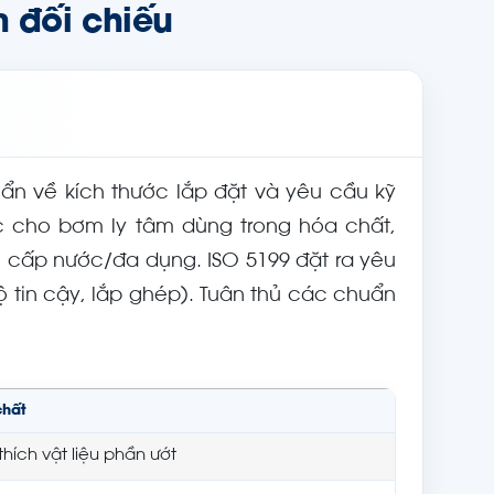
n đối chiếu
n về kích thước lắp đặt và yêu cầu kỹ
ệc cho bơm ly tâm dùng trong hóa chất,
 cấp nước/đa dụng. ISO 5199 đặt ra yêu
 tin cậy, lắp ghép). Tuân thủ các chuẩn
chất
hích vật liệu phần ướt