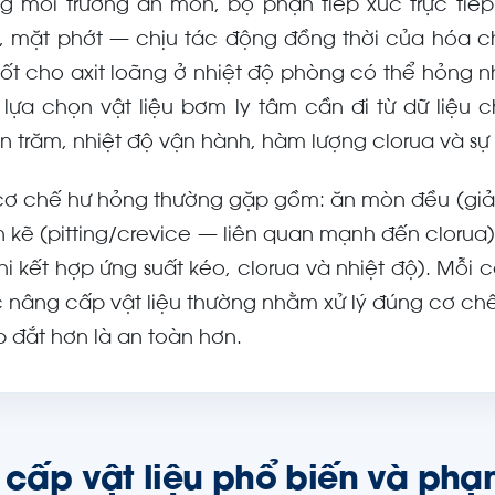
ng môi trường ăn mòn, bộ phận tiếp xúc trực tiế
c, mặt phớt — chịu tác động đồng thời của hóa ch
tốt cho axit loãng ở nhiệt độ phòng có thể hỏng n
 lựa chọn vật liệu bơm ly tâm cần đi từ dữ liệu 
n trăm, nhiệt độ vận hành, hàm lượng clorua và sự h
cơ chế hư hỏng thường gặp gồm: ăn mòn đều (giảm
 kẽ (pitting/crevice — liên quan mạnh đến clorua
khi kết hợp ứng suất kéo, clorua và nhiệt độ). Mỗi
c nâng cấp vật liệu thường nhằm xử lý đúng cơ ch
p đắt hơn là an toàn hơn.
 cấp vật liệu phổ biến và phạ