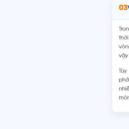
03
Tro
thờ
vòn
vậy
Tùy
phớ
nhi
mòn