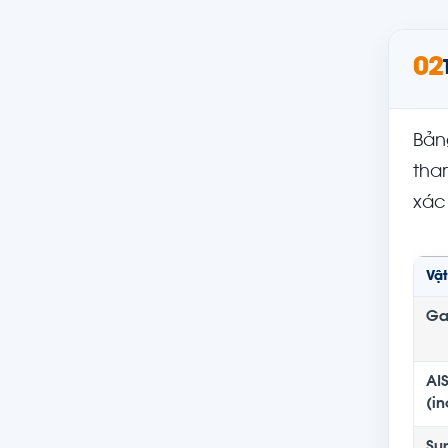
02
Bản
tha
xác
Vật
Ga
AIS
(in
Su