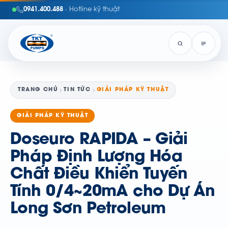
0941.400.488
· Hotline kỹ thuật
TRANG CHỦ
TIN TỨC
GIẢI PHÁP KỸ THUẬT
GIẢI PHÁP KỸ THUẬT
Doseuro RAPIDA – Giải
Pháp Định Lượng Hóa
Chất Điều Khiển Tuyến
Tính 0/4~20mA cho Dự Án
Long Sơn Petroleum