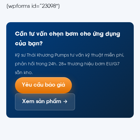
[wpforms id=”23098″]
Cần tư vấn chọn bơm cho ứng dụng
của bạn?
Kỹ sư Thái Khương Pumps tư vấn kỹ thuật miễn phí,
phản hồi trong 24h. 28+ thương hiệu bơm EU/G7
sẵn kho.
Yêu cầu báo giá
Xem sản phẩm →