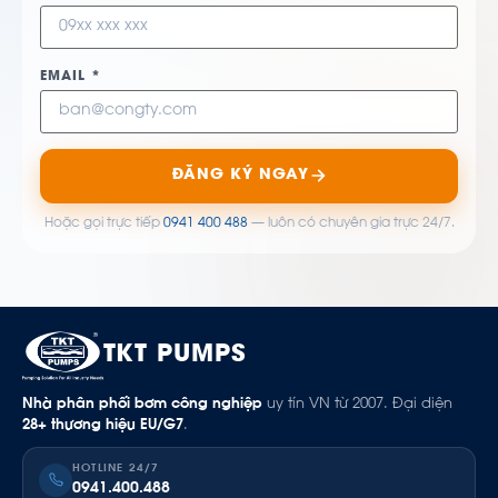
EMAIL *
ĐĂNG KÝ NGAY
Hoặc gọi trực tiếp
0941 400 488
— luôn có chuyên gia trực 24/7.
TKT PUMPS
Nhà phân phối bơm công nghiệp
uy tín VN từ 2007. Đại diện
28+ thương hiệu EU/G7
.
HOTLINE 24/7
0941.400.488