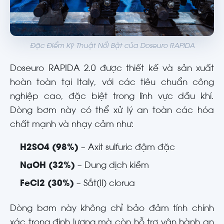
Đặc Điểm Kỹ Thuật Nổi Bật của Doseuro RAPIDA
Doseuro RAPIDA 2.0 được thiết kế và sản xuất
hoàn toàn tại Italy, với các tiêu chuẩn công
nghiệp cao, đặc biệt trong lĩnh vực dầu khí.
Dòng bơm này có thể xử lý an toàn các hóa
chất mạnh và nhạy cảm như:
H2SO4 (98%)
– Axit sulfuric đậm đặc
NaOH (32%)
– Dung dịch kiềm
FeCl2 (30%)
– Sắt(II) clorua
Dòng bơm này không chỉ bảo đảm tính chính
xác trong định lượng mà còn hỗ trợ vận hành an