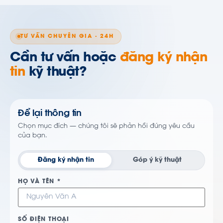
TƯ VẤN CHUYÊN GIA · 24H
Cần tư vấn hoặc
đăng ký nhận
tin
kỹ thuật?
Để lại thông tin
Chọn mục đích — chúng tôi sẽ phản hồi đúng yêu cầu
của bạn.
Đăng ký nhận tin
Góp ý kỹ thuật
HỌ VÀ TÊN *
SỐ ĐIỆN THOẠI