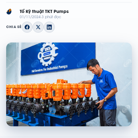
TP
Tổ Kỹ thuật TKT Pumps
01/11/2024
3 phút đọc
CHIA SẺ