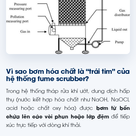
Vì sao bơm hóa chất là “trái tim” của
hệ thống fume scrubber?
Trong hệ thống tháp rửa khí ướt, dung dịch hấp
thụ (nước kết hợp hóa chất như NaOH, NaOCl,
acid hoặc chất oxy hóa) được
bơm từ bồn
chứa lên các vòi phun hoặc lớp đệm
để tiếp
xúc trực tiếp với dòng khí thải.