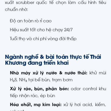
xuất scrubber quốc tế chọn làm cấu hình tiêu
chuẩn nhờ:
Độ an toàn rò rỉ cao
Hiệu suất tốt cho hệ chạy 24/7
Tuổi thọ và chi phí vòng đời thấp
Ngành nghề & bài toán thực tế Thái
Khương đang triển khai
Nhà máy xử lý nước & nước thải:
khử mùi
H₂S, NH₃ tại bể bùn, trạm bơm
Xử lý rác, bùn, phân bón:
odor control khu
tiếp nhận rác, ép bùn
Hóa chất, mạ kim loại:
xử lý hơi acid, kiềm,