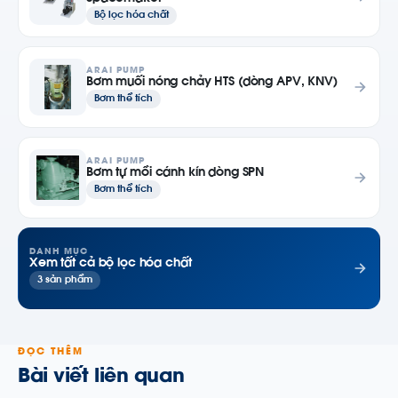
Bộ lọc hóa chất
ARAI PUMP
Bơm muối nóng chảy HTS (dòng APV, KNV)
Bơm thể tích
ARAI PUMP
Bơm tự mồi cánh kín dòng SPN
Bơm thể tích
DANH MỤC
Xem tất cả bộ lọc hóa chất
3 sản phẩm
ĐỌC THÊM
Bài viết liên quan