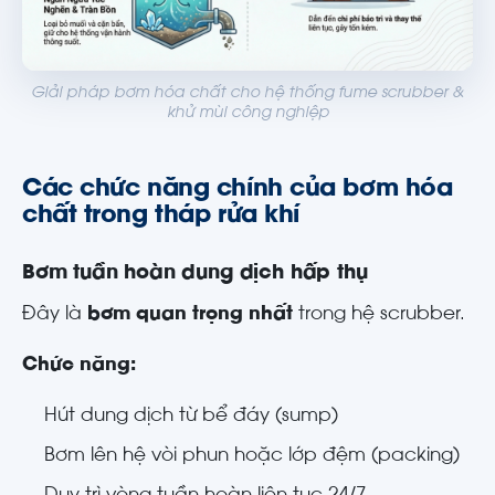
Giải pháp bơm hóa chất cho hệ thống fume scrubber &
khử mùi công nghiệp
Các chức năng chính của bơm hóa
chất trong tháp rửa khí
Bơm tuần hoàn dung dịch hấp thụ
Đây là
bơm quan trọng nhất
trong hệ scrubber.
Chức năng:
Hút dung dịch từ bể đáy (sump)
Bơm lên hệ vòi phun hoặc lớp đệm (packing)