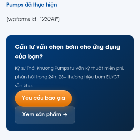
Pumps đã thực hiện
[wpforms id=”23098″]
Cần tư vấn chọn bơm cho ứng dụng
của bạn?
Kỹ sư Thái Khương Pumps tư vấn kỹ thuật miễn phí,
phản hồi trong 24h. 28+ thương hiệu bơm EU/G7
sẵn kho.
Yêu cầu báo giá
Xem sản phẩm →