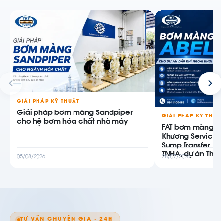
GIẢI PHÁP KỸ THUẬT
Giải pháp bơm màng Sandpiper
GIẢI PHÁP KỸ THU
cho hệ bơm hóa chất nhà máy
FAT bơm màng AB
Khương Service
Sump Transfer P
TNHA, dự án Thiê
05/08/2026
28/07/2026
TƯ VẤN CHUYÊN GIA · 24H