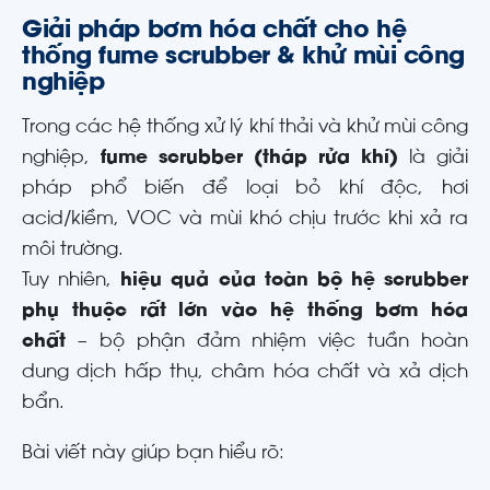
Giải pháp bơm hóa chất cho hệ
thống fume scrubber & khử mùi công
nghiệp
Trong các hệ thống xử lý khí thải và khử mùi công
nghiệp,
fume scrubber (tháp rửa khí)
là giải
pháp phổ biến để loại bỏ khí độc, hơi
acid/kiềm, VOC và mùi khó chịu trước khi xả ra
môi trường.
Tuy nhiên,
hiệu quả của toàn bộ hệ scrubber
phụ thuộc rất lớn vào hệ thống bơm hóa
chất
– bộ phận đảm nhiệm việc tuần hoàn
dung dịch hấp thụ, châm hóa chất và xả dịch
bẩn.
Bài viết này giúp bạn hiểu rõ: