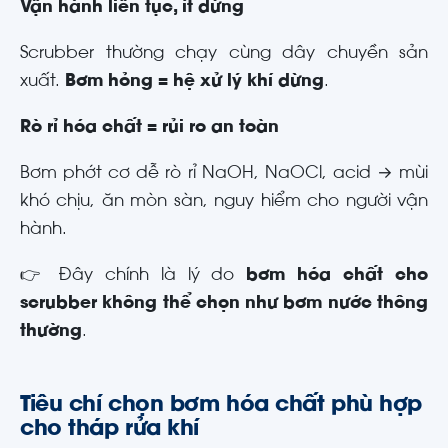
Vận hành liên tục, ít dừng
Scrubber thường chạy cùng dây chuyền sản
xuất.
Bơm hỏng = hệ xử lý khí dừng
.
Rò rỉ hóa chất = rủi ro an toàn
Bơm phớt cơ dễ rò rỉ NaOH, NaOCl, acid → mùi
khó chịu, ăn mòn sàn, nguy hiểm cho người vận
hành.
👉 Đây chính là lý do
bơm hóa chất cho
scrubber không thể chọn như bơm nước thông
thường
.
Tiêu chí chọn bơm hóa chất phù hợp
cho tháp rửa khí