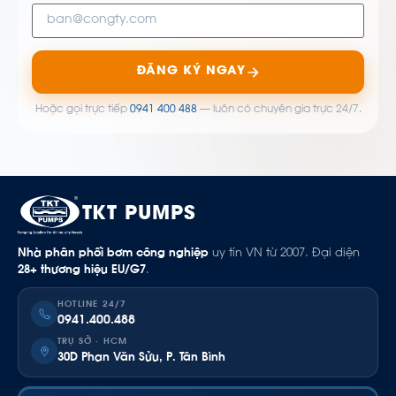
ĐĂNG KÝ NGAY
Hoặc gọi trực tiếp
0941 400 488
— luôn có chuyên gia trực 24/7.
TKT PUMPS
Nhà phân phối bơm công nghiệp
uy tín VN từ 2007. Đại diện
28+ thương hiệu EU/G7
.
HOTLINE 24/7
0941.400.488
TRỤ SỞ · HCM
30D Phan Văn Sửu, P. Tân Bình