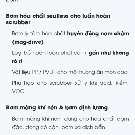
bơm”.
Bơm hóa chất sealless cho tuần hoàn
scrubber
Bơm ly tâm hóa chất
truyền động nam châm
(mag-drive)
Loại bỏ hoàn toàn phớt cơ →
gần như không
rò rỉ
Vật liệu PP / PVDF cho môi trường ăn mòn cao
Phù hợp cho scrubber xử lý khí acid, kiềm,
VOC
Bơm màng khí nén & bơm định lượng
Bơm màng khí nén: dùng cho hóa chất đậm
đặc, dòng có cặn, bơm xả dịch bẩn