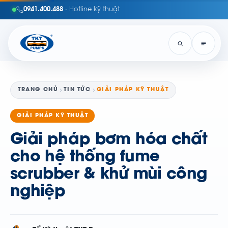
0941.400.488
· Hotline kỹ thuật
TRANG CHỦ
TIN TỨC
GIẢI PHÁP KỸ THUẬT
GIẢI PHÁP KỸ THUẬT
Giải pháp bơm hóa chất
cho hệ thống fume
scrubber & khử mùi công
nghiệp