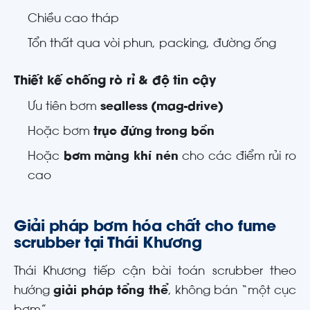
Chiều cao tháp
Tổn thất qua vòi phun, packing, đường ống
Thiết kế chống rò rỉ & độ tin cậy
Ưu tiên bơm
sealless (mag-drive)
Hoặc bơm
trục đứng trong bồn
Hoặc
bơm màng khí nén
cho các điểm rủi ro
cao
Giải pháp bơm hóa chất cho fume
scrubber tại Thái Khương
Thái Khương tiếp cận bài toán scrubber theo
hướng
giải pháp tổng thể
, không bán “một cục