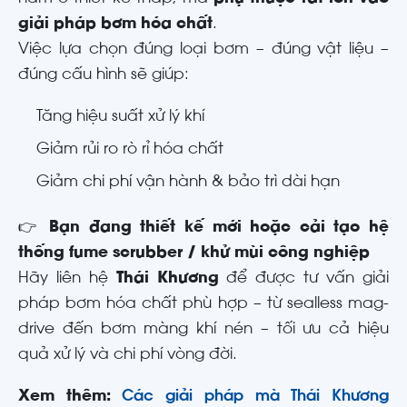
giải pháp bơm hóa chất
.
Việc lựa chọn đúng loại bơm – đúng vật liệu –
đúng cấu hình sẽ giúp:
Tăng hiệu suất xử lý khí
Giảm rủi ro rò rỉ hóa chất
Giảm chi phí vận hành & bảo trì dài hạn
👉
Bạn đang thiết kế mới hoặc cải tạo hệ
thống fume scrubber / khử mùi công nghiệp
Hãy liên hệ
Thái Khương
để được tư vấn giải
pháp bơm hóa chất phù hợp – từ sealless mag-
drive đến bơm màng khí nén – tối ưu cả hiệu
quả xử lý và chi phí vòng đời.
Xem thêm:
Các giải pháp mà Thái Khương