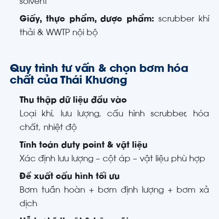
solvent
Giấy, thực phẩm, dược phẩm:
scrubber khí
thải & WWTP nội bộ
Quy trình tư vấn & chọn bơm hóa
chất của Thái Khương
Thu thập dữ liệu đầu vào
Loại khí, lưu lượng, cấu hình scrubber, hóa
chất, nhiệt độ
Tính toán duty point & vật liệu
Xác định lưu lượng – cột áp – vật liệu phù hợp
Đề xuất cấu hình tối ưu
Bơm tuần hoàn + bơm định lượng + bơm xả
dịch