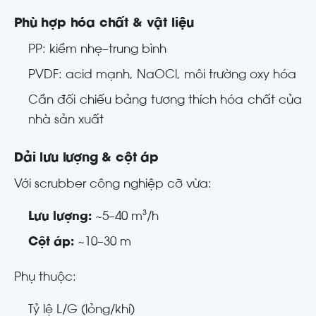
Phù hợp hóa chất & vật liệu
PP: kiềm nhẹ–trung bình
PVDF: acid mạnh, NaOCl, môi trường oxy hóa
Cần đối chiếu bảng tương thích hóa chất của
nhà sản xuất
Dải lưu lượng & cột áp
Với scrubber công nghiệp cỡ vừa:
Lưu lượng:
~5–40 m³/h
Cột áp:
~10–30 m
Phụ thuộc:
Tỷ lệ L/G (lỏng/khí)