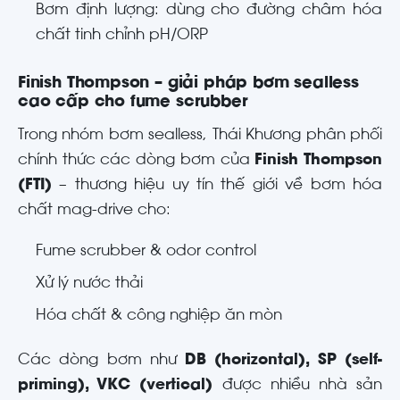
Bơm định lượng: dùng cho đường châm hóa
chất tinh chỉnh pH/ORP
Finish Thompson – giải pháp bơm sealless
cao cấp cho fume scrubber
Trong nhóm bơm sealless, Thái Khương phân phối
chính thức các dòng bơm của
Finish Thompson
(FTI)
– thương hiệu uy tín thế giới về bơm hóa
chất mag-drive cho:
Fume scrubber & odor control
Xử lý nước thải
Hóa chất & công nghiệp ăn mòn
Các dòng bơm như
DB (horizontal), SP (self-
priming), VKC (vertical)
được nhiều nhà sản