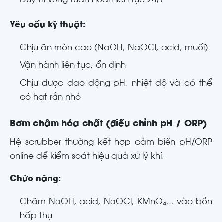
Duy trì vòng tuần hoàn liên tục 24/7
Yêu cầu kỹ thuật:
Chịu ăn mòn cao (NaOH, NaOCl, acid, muối)
Vận hành liên tục, ổn định
Chịu được dao động pH, nhiệt độ và có thể
có hạt rắn nhỏ
Bơm châm hóa chất (điều chỉnh pH / ORP)
Hệ scrubber thường kết hợp cảm biến pH/ORP
online để kiểm soát hiệu quả xử lý khí.
Chức năng:
Châm NaOH, acid, NaOCl, KMnO₄… vào bồn
hấp thụ