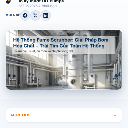
TP
Tổ Kỹ thuật TKT Pumps
26/12/2025
7 phút đọc
CHIA SẺ
MỤC LỤC