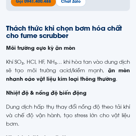
Gọi 0941.400.488
Chat Zalo
Thách thức khi chọn bơm hóa chất
cho fume scrubber
Môi trường cực kỳ ăn mòn
Khí SO₂, HCl, HF, NH₃… khi hòa tan vào dung dịch
sẽ tạo môi trường acid/kiềm mạnh,
ăn mòn
nhanh các vật liệu kim loại thông thường
.
Nhiệt độ & nồng độ biến động
Dung dịch hấp thụ thay đổi nồng độ theo tải khí
và chế độ vận hành, tạo stress lớn cho vật liệu
bơm.