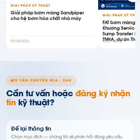
GIẢI PHÁP KỸ THUẬT
Giải pháp bơm màng Sandpiper
GIẢI PHÁP KỸ THU
cho hệ bơm hóa chất nhà máy
FAT bơm màng AB
Khương Service
Sump Transfer P
TNHA, dự án Thiê
05/08/2026
28/07/2026
TƯ VẤN CHUYÊN GIA · 24H
Cần tư vấn hoặc
đăng ký nhận
tin
kỹ thuật?
Để lại thông tin
Chọn mục đích — chúng tôi sẽ phản hồi đúng yêu cầu