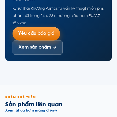
Kỹ sư Thái Khương Pumps tư vấn kỹ thuật miễn phí,
phản hồi trong 24h. 28+ thương hiệu bơm EU/G7
sẵn kho.
Yêu cầu báo giá
Xem sản phẩm →
KHÁM PHÁ THÊM
Sản phẩm liên quan
Xem tất cả bơm màng điện