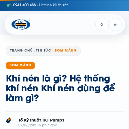
0941.400.488
· Hotline kỹ thuật
TRANG CHỦ
TIN TỨC
BƠM MÀNG
BƠM MÀNG
Khí nén là gì? Hệ thống
khí nén Khí nén dùng để
làm gì?
TP
Tổ Kỹ thuật TKT Pumps
07/06/2021
6 phút đọc