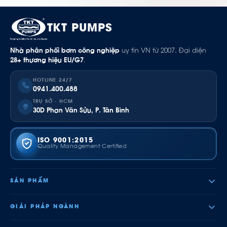
TKT PUMPS
Nhà phân phối bơm công nghiệp
uy tín VN từ 2007. Đại diện
28+ thương hiệu EU/G7
.
HOTLINE 24/7
0941.400.488
TRỤ SỞ · HCM
30D Phan Văn Sửu, P. Tân Bình
ISO 9001:2015
Quality Management Certified
SẢN PHẨM
GIẢI PHÁP NGÀNH