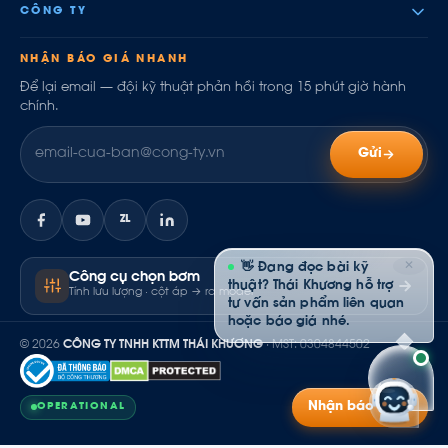
CÔNG TY
NHẬN BÁO GIÁ NHANH
Để lại email — đội kỹ thuật phản hồi trong 15 phút giờ hành
chính.
Gửi
ZL
✕
👋 Đang đọc bài kỹ
Công cụ chọn bơm
thuật? Thái Khương hỗ trợ
Tính lưu lượng · cột áp → ra model
tư vấn sản phẩm liên quan
hoặc báo giá nhé.
© 2026
CÔNG TY TNHH KTTM THÁI KHƯƠNG
· MST: 0304844502
Nhận báo giá
OPERATIONAL