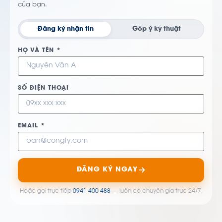
của bạn.
Đăng ký nhận tin
Góp ý kỹ thuật
HỌ VÀ TÊN *
SỐ ĐIỆN THOẠI
EMAIL *
ĐĂNG KÝ NGAY
Hoặc gọi trực tiếp
0941 400 488
— luôn có chuyên gia trực 24/7.