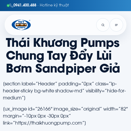
0941.400.488
· Hotline kỹ thuật
Thái Khương Pumps
Chung Tay Đẩy Lùi
Bơm Sandpiper Giả
[section label=”Header” padding=”0px” class=”lp-
header-sticky bg-white shadow-md” visibility=”hide-for-
medium”]
[ux_image id=”26166″ image_size=”original” width=”82″
margin=”-10px 0px -30px 0px”
link=”https://thaikhuongpump.com”]