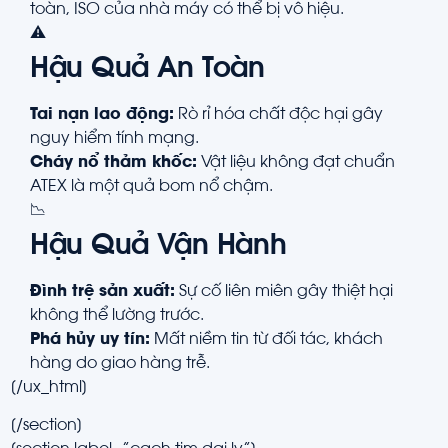
toàn, ISO của nhà máy có thể bị vô hiệu.
⚠️
Hậu Quả An Toàn
Tai nạn lao động:
Rò rỉ hóa chất độc hại gây
nguy hiểm tính mạng.
Cháy nổ thảm khốc:
Vật liệu không đạt chuẩn
ATEX là một quả bom nổ chậm.
📉
Hậu Quả Vận Hành
Đình trệ sản xuất:
Sự cố liên miên gây thiệt hại
không thể lường trước.
Phá hủy uy tín:
Mất niềm tin từ đối tác, khách
hàng do giao hàng trễ.
[/ux_html]
[/section]