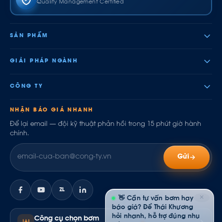
Quality Management Certified
SẢN PHẨM
GIẢI PHÁP NGÀNH
CÔNG TY
NHẬN BÁO GIÁ NHANH
Để lại email — đội kỹ thuật phản hồi trong 15 phút giờ hành
chính.
Gửi
ZL
✕
👋 Cần tư vấn bơm hay
báo giá? Để Thái Khương
hỏi nhanh, hỗ trợ đúng nhu
Công cụ chọn bơm