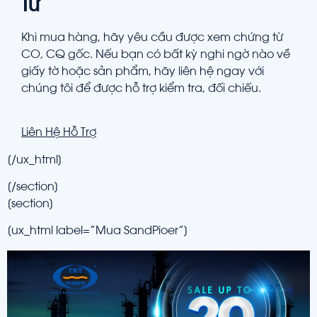
Từ
Khi mua hàng, hãy yêu cầu được xem chứng từ
CO, CQ gốc. Nếu bạn có bất kỳ nghi ngờ nào về
giấy tờ hoặc sản phẩm, hãy liên hệ ngay với
chúng tôi để được hỗ trợ kiểm tra, đối chiếu.
Liên Hệ Hỗ Trợ
[/ux_html]
[/section]
[section]
[ux_html label=”Mua SandPioer”]