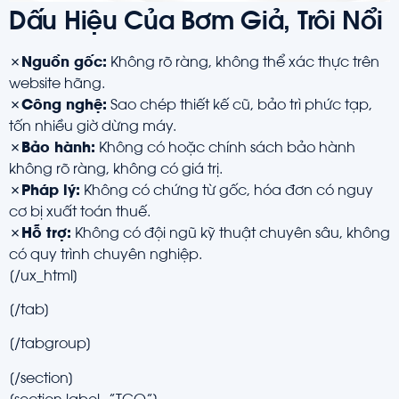
Dấu Hiệu Của Bơm Giả, Trôi Nổi
✗
Nguồn gốc:
Không rõ ràng, không thể xác thực trên
website hãng.
✗
Công nghệ:
Sao chép thiết kế cũ, bảo trì phức tạp,
tốn nhiều giờ dừng máy.
✗
Bảo hành:
Không có hoặc chính sách bảo hành
không rõ ràng, không có giá trị.
✗
Pháp lý:
Không có chứng từ gốc, hóa đơn có nguy
cơ bị xuất toán thuế.
✗
Hỗ trợ:
Không có đội ngũ kỹ thuật chuyên sâu, không
có quy trình chuyên nghiệp.
[/ux_html]
[/tab]
[/tabgroup]
[/section]