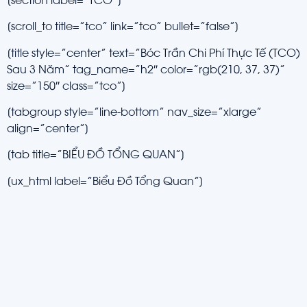
[section label=”TCO”]
[scroll_to title=”tco” link=”tco” bullet=”false”]
[title style=”center” text=”Bóc Trần Chi Phí Thực Tế (TCO)
Sau 3 Năm” tag_name=”h2″ color=”rgb(210, 37, 37)”
size=”150″ class=”tco”]
[tabgroup style=”line-bottom” nav_size=”xlarge”
align=”center”]
[tab title=”BIỂU ĐỒ TỔNG QUAN”]
[ux_html label=”Biểu Đồ Tổng Quan”]