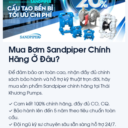
Mua Bơm Sandpiper Chính
Hãng Ở Đâu?
Để đảm bảo an toàn cao, nhận đầy đủ chính
sách bảo hành và hỗ trợ kỹ thuật trọn đời, hãy
mua sản phẩm Sandpiper chính hãng tại Thái
Khương Pumps.
✓
Cam kết 100% chính hãng, đầy đủ CO, CQ.
✓
Bảo hành lên đến 5 năm theo tiêu chuẩn toàn
cầu.
✓
Đội ngũ kỹ sư chuyên sâu sẵn sàng hỗ trợ 24/7.