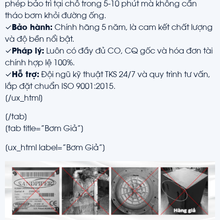
phép bảo trì tại chỗ trong 5-10 phút mà không cần
tháo bơm khỏi đường ống.
✓
Bảo hành:
Chính hãng 5 năm, là cam kết chất lượng
và độ bền nổi bật.
✓
Pháp lý:
Luôn có đầy đủ CO, CQ gốc và hóa đơn tài
chính hợp lệ 100%.
✓
Hỗ trợ:
Đội ngũ kỹ thuật TKS 24/7 và quy trình tư vấn,
lắp đặt chuẩn ISO 9001:2015.
[/ux_html]
[/tab]
[tab title=”Bơm Giả”]
[ux_html label=”Bơm Giả”]