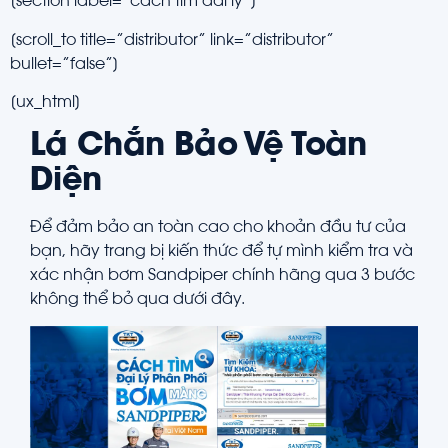
[section label=”cach tim dai ly”]
[scroll_to title=”distributor” link=”distributor”
bullet=”false”]
[ux_html]
Lá Chắn Bảo Vệ Toàn
Diện
Để đảm bảo an toàn cao cho khoản đầu tư của
bạn, hãy trang bị kiến thức để tự mình kiểm tra và
xác nhận bơm Sandpiper chính hãng qua 3 bước
không thể bỏ qua dưới đây.