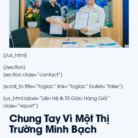
[/ux_html]
[/section]
[section class=”contact”]
[scroll_to title=”togiac” link=”togiac” bullet=”false”]
[ux_html label=”Liên Hệ & Tố Giác Hàng Giả”
class=”report”]
Chung Tay Vì Một Thị
Trường Minh Bạch