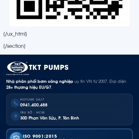
[/ux_html]
[/section]
TKT PUMPS
Nhà phân phối bơm công nghiệp
uy tín VN từ 2007. Đại diện
28+ thương hiệu EU/G7
.
HOTLINE 24/7
0941.400.488
TRỤ SỞ · HCM
30D Phan Văn Sửu, P. Tân Bình
ISO 9001:2015