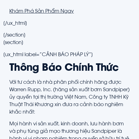
Khám Phá Sản Phẩm Ngay
[/ux_html]
[/section]
[section]
[ux_html label=”CẢNH BÁO PHÁP LÝ”]
Thông Báo Chính Thức
Với tư cách là nhà phân phối chính hãng được
Warren Rupp, Inc. (hãng sản xuất bơm Sandpiper)
ủy quyền tại thị trường Việt Nam, Công ty TNHH Kỹ
Thuật Thái Khương xin đưa ra cảnh báo nghiêm
khắc nhất:
Mọi hành vi sản xuất, kinh doanh, lưu hành bơm
và phụ tùng giả mạo thương hiệu Sandpiper là