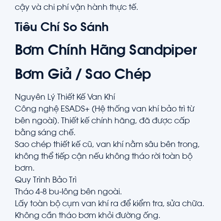
cậy và chi phí vận hành thực tế.
Tiêu Chí So Sánh
Bơm Chính Hãng Sandpiper
Bơm Giả / Sao Chép
Nguyên Lý Thiết Kế Van Khí
Công nghệ ESADS+ (Hệ thống van khí bảo trì từ
bên ngoài). Thiết kế chính hãng, đã được cấp
bằng sáng chế.
Sao chép thiết kế cũ, van khí nằm sâu bên trong,
không thể tiếp cận nếu không tháo rời toàn bộ
bơm.
Quy Trình Bảo Trì
Tháo 4-8 bu-lông bên ngoài.
Lấy toàn bộ cụm van khí ra để kiểm tra, sửa chữa.
Không cần tháo bơm khỏi đường ống.