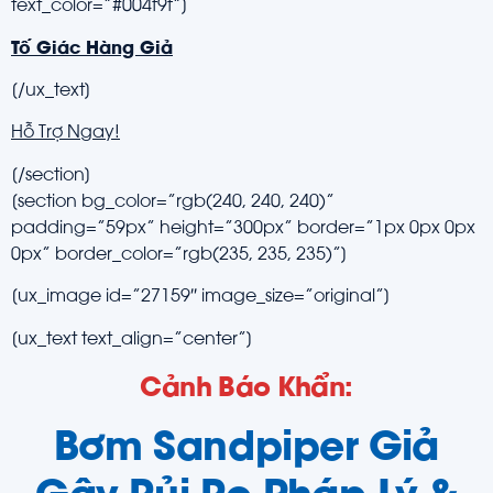
text_color=”#004f9f”]
Tố Giác Hàng Giả
[/ux_text]
Hỗ Trợ Ngay!
[/section]
[section bg_color=”rgb(240, 240, 240)”
padding=”59px” height=”300px” border=”1px 0px 0px
0px” border_color=”rgb(235, 235, 235)”]
[ux_image id=”27159″ image_size=”original”]
[ux_text text_align=”center”]
Cảnh Báo Khẩn:
Bơm Sandpiper Giả