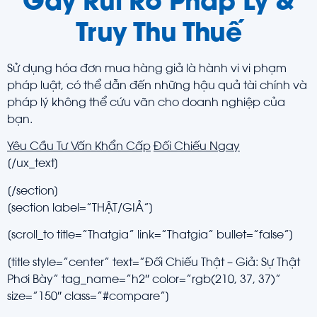
Gây Rủi Ro
Pháp Lý &
Truy Thu Thuế
Sử dụng hóa đơn mua hàng giả là hành vi vi phạm
pháp luật, có thể dẫn đến những hậu quả tài chính và
pháp lý không thể cứu vãn cho doanh nghiệp của
bạn.
Yêu Cầu Tư Vấn Khẩn Cấp
Đối Chiếu Ngay
[/ux_text]
[/section]
[section label=”THẬT/GIẢ”]
[scroll_to title=”Thatgia” link=”Thatgia” bullet=”false”]
[title style=”center” text=”Đối Chiếu Thật – Giả: Sự Thật
Phơi Bày” tag_name=”h2″ color=”rgb(210, 37, 37)”
size=”150″ class=”#compare”]