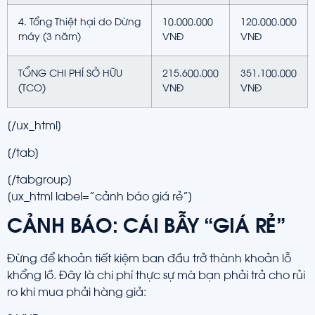
4. Tổng Thiệt hại do Dừng
10.000.000
120.000.000
máy (3 năm)
VNĐ
VNĐ
TỔNG CHI PHÍ SỞ HỮU
215.600.000
351.100.000
(TCO)
VNĐ
VNĐ
[/ux_html]
[/tab]
[/tabgroup]
[ux_html label=”cảnh báo giá rẻ”]
CẢNH BÁO: CÁI BẪY “GIÁ RẺ”
Đừng để khoản tiết kiệm ban đầu trở thành khoản lỗ
khổng lồ. Đây là chi phí thực sự mà bạn phải trả cho rủi
ro khi mua phải hàng giả: