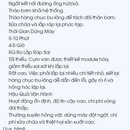
Ngắt kết nối đường ống hút/xả.
Tháo bơm khỏi hệ thống.
Tháo hàng chục bu-lông để tách đôi thân bơm.
Sửa chữa và lắp ráp lại phức tạp.
Thời Gian Dừng Máy
5-10 Phút
4-5 Giờ
Rủi Ro Lắp Ráp Sai
Tối thiểu. Cụm van được thiết kế module hóa,
giảm thiểu sai sót khi lắp lại.
Rất cao. Việc phải lắp lại nhiều chi tiết nhỏ, siết lại
hàng chục bu-lông dễ dẫn đến lỗi, gây rò rỉ và
hỏng hóc lặp lại.
Hậu Quả Vận Hành
Hoạt động ổn định, độ tin cậy cao, chi phí vòng
đời thấp.
Thường xuyên hỏng vặt, dừng máy đột ngột, chi
phí sửa chữa và thiệt hại sản xuất cao.
[/ux_html]