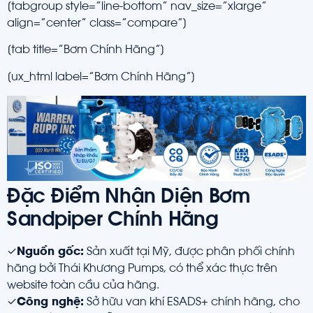
[tabgroup style=”line-bottom” nav_size=”xlarge”
align=”center” class=”compare”]
[tab title=”Bơm Chính Hãng”]
[ux_html label=”Bơm Chính Hãng”]
Đặc Điểm Nhận Diện Bơm
Sandpiper Chính Hãng
✓
Nguồn gốc:
Sản xuất tại Mỹ, được phân phối chính
hãng bởi Thái Khương Pumps, có thể xác thực trên
website toàn cầu của hãng.
✓
Công nghệ:
Sở hữu van khí ESADS+ chính hãng, cho