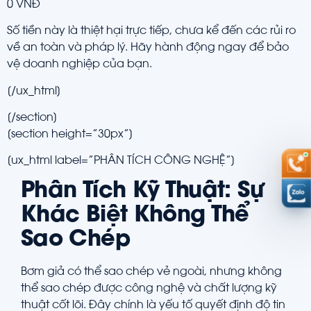
0 VNĐ
Số tiền này là thiệt hại trực tiếp, chưa kể đến các rủi ro
về an toàn và pháp lý. Hãy hành động ngay để bảo
vệ doanh nghiệp của bạn.
[/ux_html]
[/section]
[section height=”30px”]
[ux_html label=”PHÂN TÍCH CÔNG NGHỆ”]
Phân Tích Kỹ Thuật: Sự
Khác Biệt Không Thể
Sao Chép
Bơm giả có thể sao chép vẻ ngoài, nhưng không
thể sao chép được công nghệ và chất lượng kỹ
thuật cốt lõi. Đây chính là yếu tố quyết định độ tin