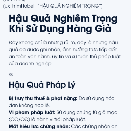
[ux_html label=”HẬU QUẢ NGHIÊM TRỌNG”]
Hậu Quả Nghiêm Trọng
Khi Sử Dụng Hàng Giả
Đây không chỉ là những rủi ro, đây là những hậu
quả đã được ghi nhận, ảnh hưởng trực tiếp đến
an toàn vận hành, uy tín và sự tuân thủ pháp luật
của doanh nghiệp.
⚖️
Hậu Quả Pháp Lý
Bị truy thu thuế & phạt nặng:
Do sử dụng hóa
đơn không hợp lệ.
Vi phạm pháp luật:
Sử dụng chứng từ giả mạo
(CO/CQ) là hành vi trái pháp luật.
Mất hiệu lực chứng nhận:
Các chứng nhận an