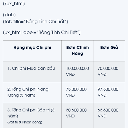
[/ux_html]
[/tab]
[tab title=”Bảng Tính Chi Tiết”]
[ux_html label=”Bảng Tính Chi Tiết”]
Hạng mục Chi phí
Bơm Chính
Bơm Giả
Hãng
1. Chi phí Mua ban đầu
100.000.000
70.000.000
VNĐ
VNĐ
2. Tổng Chi phí Năng
75.000.000
97.500.000
lượng (3 năm)
VNĐ
VNĐ
3. Tổng Chi phí Bảo trì (3
30.600.000
63.600.000
năm)
VNĐ
VNĐ
(Vật tư & Nhân công)