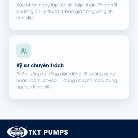
Xác nhận ngay lập tức khi tiếp nhận. Phản hồi
phương án kỹ thuật & báo giá trong vòng 4h
làm việc.
Kỹ sư chuyên trách
Phân luồng tự động đến đúng Kỹ sư ứng dụng
hoặc Team Service — đúng chuyên môn, đúng
người, đúng việc.
TKT PUMPS