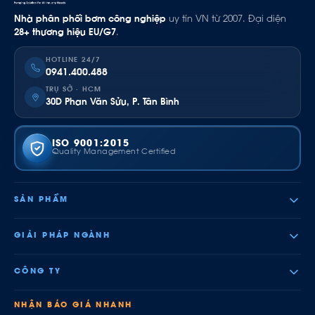
Nhà phân phối bơm công nghiệp
uy tín VN từ 2007. Đại diện
28+ thương hiệu EU/G7
.
HOTLINE 24/7
0941.400.488
TRỤ SỞ · HCM
30D Phan Văn Sửu, P. Tân Bình
ISO 9001:2015
Quality Management Certified
SẢN PHẨM
GIẢI PHÁP NGÀNH
CÔNG TY
NHẬN BÁO GIÁ NHANH