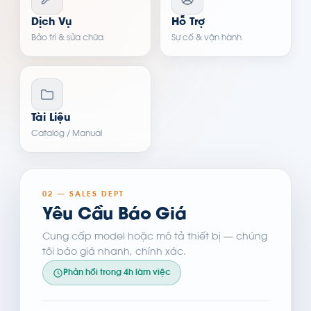
Dịch Vụ
Hỗ Trợ
Bảo trì & sửa chữa
Sự cố & vận hành
Tài Liệu
Catalog / Manual
02 — SALES DEPT
Yêu Cầu Báo Giá
Cung cấp model hoặc mô tả thiết bị — chúng
tôi báo giá nhanh, chính xác.
Phản hồi trong 4h làm việc