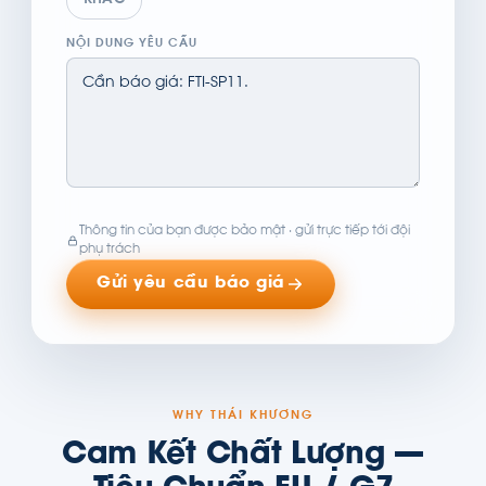
KHÁC
NỘI DUNG YÊU CẦU
Thông tin của bạn được bảo mật · gửi trực tiếp tới đội
phụ trách
Gửi yêu cầu báo giá
WHY THÁI KHƯƠNG
Cam Kết Chất Lượng —