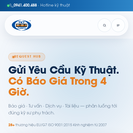
0941.400.488
· Hotline kỹ thuật
REQUEST HUB
Gửi Yêu Cầu Kỹ Thuật.
Có Báo Giá Trong 4
Giờ.
Báo giá · Tư vấn · Dịch vụ · Tài liệu — phân luồng tới
đúng kỹ sư phụ trách.
28+
thương hiệu EU/G7
·
ISO 9001:2015
·
Kinh nghiệm từ 2007