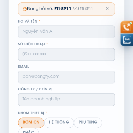
✕
Đang hỏi về:
FTI-SP11
SKU FTI-SP11
HỌ VÀ TÊN
*
SỐ ĐIỆN THOẠI
*
EMAIL
CÔNG TY / ĐƠN VỊ
NHÓM THIẾT BỊ
*
BƠM CN
HỆ THỐNG
PHỤ TÙNG