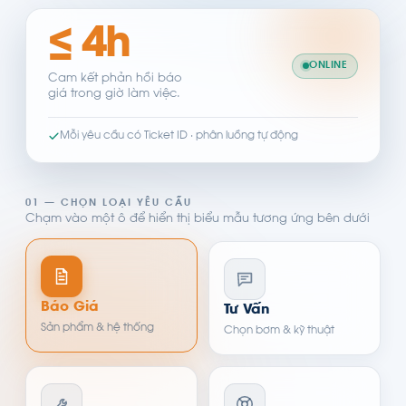
≤ 4h
ONLINE
Cam kết phản hồi báo
giá trong giờ làm việc.
Mỗi yêu cầu có Ticket ID · phân luồng tự động
01 — CHỌN LOẠI YÊU CẦU
Chạm vào một ô để hiển thị biểu mẫu tương ứng bên dưới
Báo Giá
Tư Vấn
Sản phẩm & hệ thống
Chọn bơm & kỹ thuật