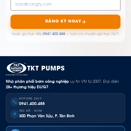
ĐĂNG KÝ NGAY
Hoặc gọi trực tiếp
0941 400 488
— luôn có chuyên gia trực 24/7.
TKT PUMPS
Nhà phân phối bơm công nghiệp
uy tín VN từ 2007. Đại diện
28+ thương hiệu EU/G7
.
HOTLINE 24/7
0941.400.488
TRỤ SỞ · HCM
30D Phan Văn Sửu, P. Tân Bình