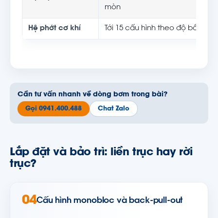
mòn
Hệ phớt cơ khí
Tới 15 cấu hình theo độ bẩn và 
Cần tư vấn nhanh về dòng bơm trong bài?
Gọi 0941.400.488
Chat Zalo
Lắp đặt và bảo trì: liền trục hay rời
trục?
04
Cấu hình monobloc và back-pull-out