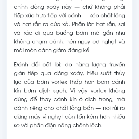
chính dòng xoáy này — chứ không phải
tiếp xúc trực tiếp với cánh — kéo chất lỏng
và hạt rắn ra cửa xả. Phần lớn hạt rắn, sợi
và rác đi qua buồng bơm mà gần như
không chạm cánh, nên nguy cơ nghẹt và
mài mòn cánh giảm đáng kể.
Đánh đổi cốt lõi: do năng lượng truyền
gián tiếp qua dòng xoáy, hiệu suất thủy
lực của bơm vortex thấp hơn bơm cánh
kín bơm dịch sạch. Vì vậy vortex không
dùng để thay cánh kín ở dịch trong, mà
dành riêng cho chất lỏng bẩn — nơi rủi ro
dừng máy vì nghẹt còn tốn kém hơn nhiều
so với phần điện năng chênh lệch.