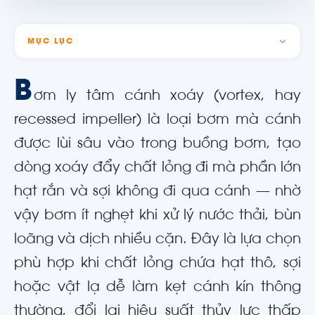
MỤC LỤC
B
ơm ly tâm cánh xoáy (vortex, hay
recessed impeller) là loại bơm mà cánh
được lùi sâu vào trong buồng bơm, tạo
dòng xoáy đẩy chất lỏng đi mà phần lớn
hạt rắn và sợi không đi qua cánh — nhờ
vậy bơm ít nghẹt khi xử lý nước thải, bùn
loãng và dịch nhiều cặn. Đây là lựa chọn
phù hợp khi chất lỏng chứa hạt thô, sợi
hoặc vật lạ dễ làm kẹt cánh kín thông
thường, đổi lại hiệu suất thủy lực thấp