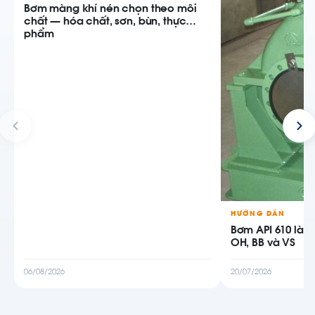
Bơm màng khí nén chọn theo môi
chất — hóa chất, sơn, bùn, thực
phẩm
HƯỚNG DẪN
Bơm API 610 là g
OH, BB và VS
06/08/2026
20/07/2026