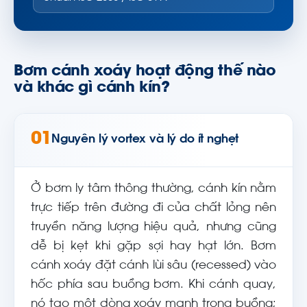
Bơm cánh xoáy hoạt động thế nào
và khác gì cánh kín?
01
Nguyên lý vortex và lý do ít nghẹt
Ở bơm ly tâm thông thường, cánh kín nằm
trực tiếp trên đường đi của chất lỏng nên
truyền năng lượng hiệu quả, nhưng cũng
dễ bị kẹt khi gặp sợi hay hạt lớn. Bơm
cánh xoáy đặt cánh lùi sâu (recessed) vào
hốc phía sau buồng bơm. Khi cánh quay,
nó tạo một dòng xoáy mạnh trong buồng;