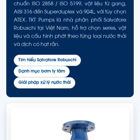
chuẩn ISO 2858 / ISO 5199, vật liệu từ gang,
AISI 316 đến Superduplex và 904L, với tùy chọn
ATEX. TKT Pumps là nhà phân phối Salvatore
Robuschi tại Việt Nam, hỗ trợ chọn series, vật
liệu và cấu hình phớt theo từng loại nước thải
và dịch có hạt rắn.
Tìm hiểu Salvatore Robuschi
Danh mục bơm ly tâm
Giải pháp xử lý nước thải