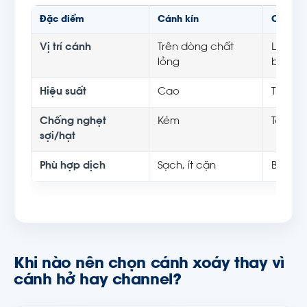
Đặc điểm
Cánh kín
Cánh xo
Vị trí cánh
Trên dòng chất
Lùi sâ
lỏng
bơm
Hiệu suất
Cao
Thấp h
Chống nghẹt
Kém
Tốt
sợi/hạt
Phù hợp dịch
Sạch, ít cặn
Bẩn, nh
Khi nào nên chọn cánh xoáy thay vì
cánh hở hay channel?