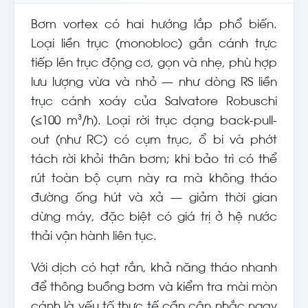
Bơm vortex có hai hướng lắp phổ biến.
Loại liền trục (monobloc) gắn cánh trực
tiếp lên trục động cơ, gọn và nhẹ, phù hợp
lưu lượng vừa và nhỏ — như dòng RS liền
trục cánh xoáy của Salvatore Robuschi
(≤100 m³/h). Loại rời trục dạng back-pull-
out (như RC) có cụm trục, ổ bi và phớt
tách rời khỏi thân bơm; khi bảo trì có thể
rút toàn bộ cụm này ra mà không tháo
đường ống hút và xả — giảm thời gian
dừng máy, đặc biệt có giá trị ở hệ nước
thải vận hành liên tục.
Với dịch có hạt rắn, khả năng tháo nhanh
để thông buồng bơm và kiểm tra mài mòn
cánh là yếu tố thực tế cần cân nhắc ngay