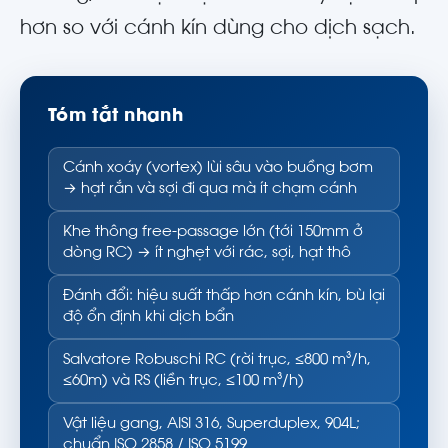
hơn so với cánh kín dùng cho dịch sạch.
Tóm tắt nhanh
Cánh xoáy (vortex) lùi sâu vào buồng bơm
→ hạt rắn và sợi đi qua mà ít chạm cánh
Khe thông free-passage lớn (tới 150mm ở
dòng RC) → ít nghẹt với rác, sợi, hạt thô
Đánh đổi: hiệu suất thấp hơn cánh kín, bù lại
độ ổn định khi dịch bẩn
Salvatore Robuschi RC (rời trục, ≤800 m³/h,
≤60m) và RS (liền trục, ≤100 m³/h)
Vật liệu gang, AISI 316, Superduplex, 904L;
chuẩn ISO 2858 / ISO 5199