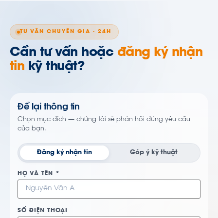
TƯ VẤN CHUYÊN GIA · 24H
Cần tư vấn hoặc
đăng ký nhận
tin
kỹ thuật?
Để lại thông tin
Chọn mục đích — chúng tôi sẽ phản hồi đúng yêu cầu
của bạn.
Đăng ký nhận tin
Góp ý kỹ thuật
HỌ VÀ TÊN *
SỐ ĐIỆN THOẠI