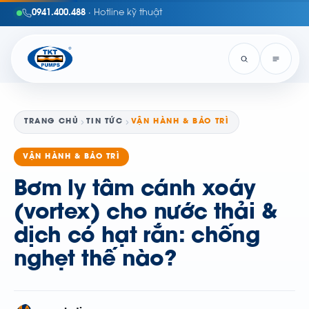
0941.400.488
· Hotline kỹ thuật
TRANG CHỦ
TIN TỨC
VẬN HÀNH & BẢO TRÌ
VẬN HÀNH & BẢO TRÌ
Bơm ly tâm cánh xoáy
(vortex) cho nước thải &
dịch có hạt rắn: chống
nghẹt thế nào?