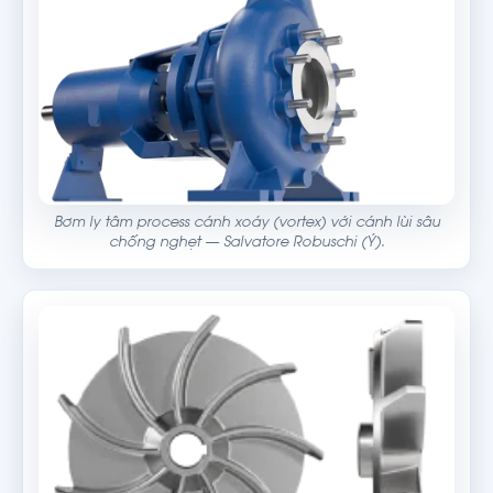
Bơm ly tâm process cánh xoáy (vortex) với cánh lùi sâu
chống nghẹt — Salvatore Robuschi (Ý).