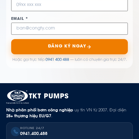
EMAIL *
ĐĂNG KÝ NGAY
Hoặc gọi trực tiếp
0941 400 488
— luôn có chuyên gia trực 24/7.
TKT PUMPS
Nhà phân phối bơm công nghiệp
uy tín VN từ 2007. Đại diện
28+ thương hiệu EU/G7
.
HOTLINE 24/7
0941.400.488