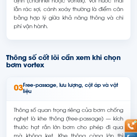
định (channel hoặc vortex). Với nước thải
lẫn rác sợi, cánh xoáy thường là điểm cân
bằng hợp lý giữa khả năng thông và chi
phí vận hành.
Thông số cốt lõi cần xem khi chọn
bơm vortex
Free-passage, lưu lượng, cột áp và vật
03
liệu
Thông số quan trọng riêng của bơm chống
nghẹt là khe thông (free-passage) — kích
thước hạt rắn lớn bơm cho phép đi qua
mà không kẹt. Khe thông càng lớn thì