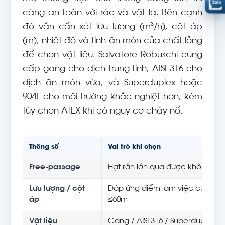
càng an toàn với rác và vật lạ. Bên cạnh
đó vẫn cần xét lưu lượng (m³/h), cột áp
(m), nhiệt độ và tính ăn mòn của chất lỏng
để chọn vật liệu. Salvatore Robuschi cung
cấp gang cho dịch trung tính, AISI 316 cho
dịch ăn mòn vừa, và Superduplex hoặc
904L cho môi trường khắc nghiệt hơn, kèm
tùy chọn ATEX khi có nguy cơ cháy nổ.
Thông số
Vai trò khi chọn
Free-passage
Hạt rắn lớn qua được không ng
Lưu lượng / cột
Đáp ứng điểm làm việc của hệ;
áp
≤60m
Vật liệu
Gang / AISI 316 / Superduplex /