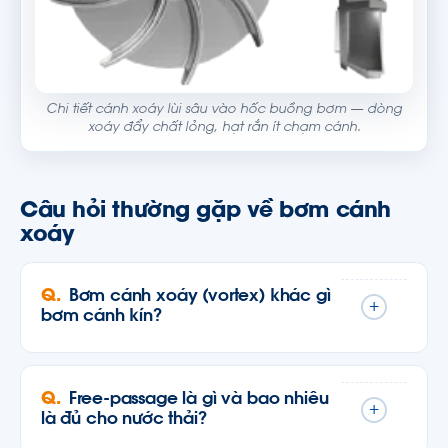
Chi tiết cánh xoáy lùi sâu vào hốc buồng bơm — dòng
xoáy đẩy chất lỏng, hạt rắn ít chạm cánh.
Câu hỏi thường gặp về bơm cánh
xoáy
Bơm cánh xoáy (vortex) khác gì
+
bơm cánh kín?
Free-passage là gì và bao nhiêu
+
là đủ cho nước thải?