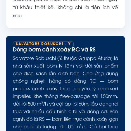
từ khâu thiết kế, không chỉ là tiện ích về
sau.
SALVATORE ROBUSCHI · Ý
Dòng bơm cánh xoáy RC và RS
Salvatore Robuschi (Ý, thuộc Gruppo Aturia) là
nhà sản xuất bơm ly tâm với dải sản phẩm
cho dịch sạch lẫn dịch bẩn. Cho ứng dụng
chống nghẹt, hãng có dòng RC — bơm
process cánh xoáy theo nguyên lý recessed
impeller, khe thông free-passage tới 150mm,
dải tới 800 m³/h và cột áp tới 60m, lắp dạng rời
trục với nhiều cấu hình ổ bi và động cơ. Bên
cạnh đó là RS — bơm liền trục cánh xoáy gọn
nhẹ cho lưu lượng tới 100 m³/h. Cả hai theo