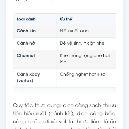
Loại cánh
Ưu thế
Dịch 
Cánh kín
Hiệu suất cao
Dịch
Cánh hở
Dễ vệ sinh, ít cặn nhẹ
Dịch 
Channel
Khe thông rộng cho hạt
Bùn, 
lớn
Cánh xoáy
Chống nghẹt hạt + sợi
Nước 
(vortex)
rác s
Quy tắc thực dụng: dịch càng sạch thì ưu
tiên hiệu suất (cánh kín); dịch càng bẩn,
càng nhiều sợi và vật lạ thì ưu tiên độ ổn