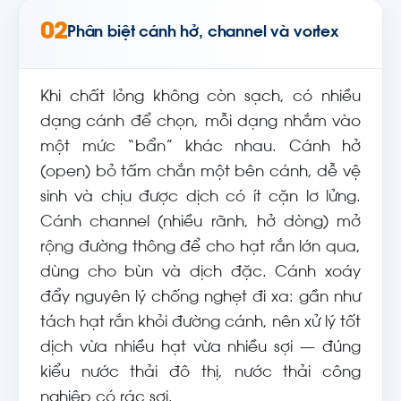
02
Phân biệt cánh hở, channel và vortex
Khi chất lỏng không còn sạch, có nhiều
dạng cánh để chọn, mỗi dạng nhắm vào
một mức “bẩn” khác nhau. Cánh hở
(open) bỏ tấm chắn một bên cánh, dễ vệ
sinh và chịu được dịch có ít cặn lơ lửng.
Cánh channel (nhiều rãnh, hở dòng) mở
rộng đường thông để cho hạt rắn lớn qua,
dùng cho bùn và dịch đặc. Cánh xoáy
đẩy nguyên lý chống nghẹt đi xa: gần như
tách hạt rắn khỏi đường cánh, nên xử lý tốt
dịch vừa nhiều hạt vừa nhiều sợi — đúng
kiểu nước thải đô thị, nước thải công
nghiệp có rác sợi.