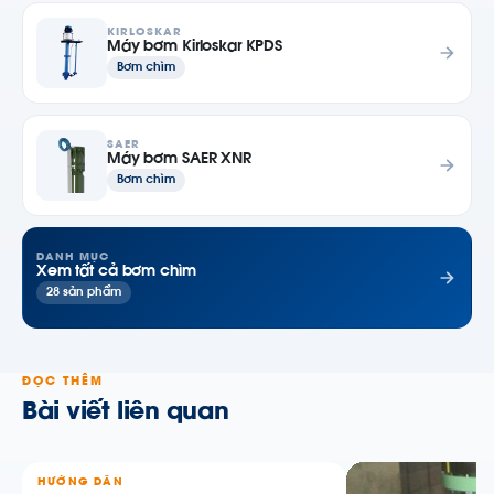
KIRLOSKAR
Máy bơm Kirloskar KPDS
Bơm chìm
SAER
Máy bơm SAER XNR
Bơm chìm
DANH MỤC
Xem tất cả bơm chìm
28 sản phẩm
ĐỌC THÊM
Bài viết liên quan
HƯỚNG DẪN