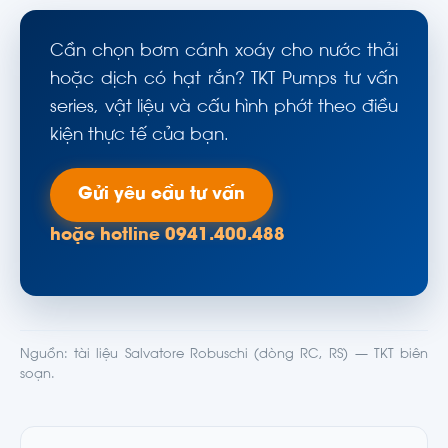
Cần chọn bơm cánh xoáy cho nước thải
hoặc dịch có hạt rắn? TKT Pumps tư vấn
series, vật liệu và cấu hình phớt theo điều
kiện thực tế của bạn.
Gửi yêu cầu tư vấn
hoặc hotline 0941.400.488
Nguồn: tài liệu Salvatore Robuschi (dòng RC, RS) — TKT biên
soạn.