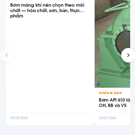
Bơm màng khí nén chọn theo môi
chất — hóa chất, sơn, bùn, thực
phẩm
HƯỚNG DẪN
Bơm API 610 là g
OH, BB và VS
06/08/2026
20/07/2026