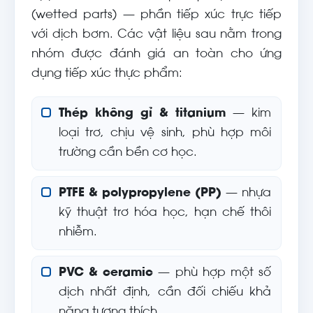
(wetted parts) — phần tiếp xúc trực tiếp
với dịch bơm. Các vật liệu sau nằm trong
nhóm được đánh giá an toàn cho ứng
dụng tiếp xúc thực phẩm:
Thép không gỉ & titanium
— kim
loại trơ, chịu vệ sinh, phù hợp môi
trường cần bền cơ học.
PTFE & polypropylene (PP)
— nhựa
kỹ thuật trơ hóa học, hạn chế thôi
nhiễm.
PVC & ceramic
— phù hợp một số
dịch nhất định, cần đối chiếu khả
năng tương thích.