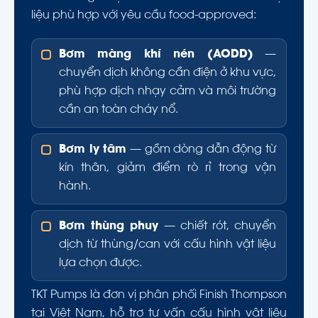
liệu phù hợp với yêu cầu food-approved:
Bơm màng khí nén (AODD)
—
chuyển dịch không cần điện ở khu vực,
phù hợp dịch nhạy cảm và môi trường
cần an toàn cháy nổ.
Bơm ly tâm
— gồm dòng dẫn động từ
kín thân, giảm điểm rò rỉ trong vận
hành.
Bơm thùng phuy
— chiết rót, chuyển
dịch từ thùng/can với cấu hình vật liệu
lựa chọn được.
TKT Pumps là đơn vị phân phối Finish Thompson
tại Việt Nam, hỗ trợ tư vấn cấu hình vật liệu