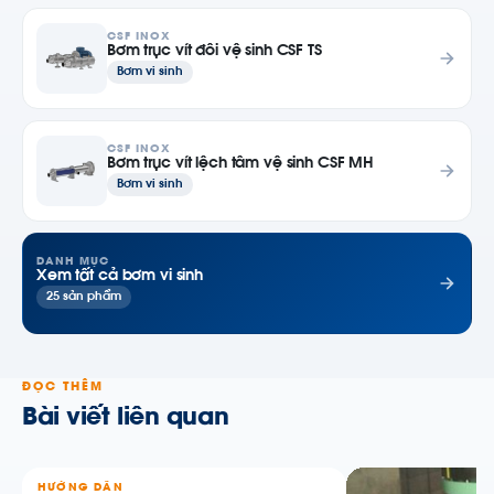
CSF INOX
Bơm trục vít đôi vệ sinh CSF TS
Bơm vi sinh
CSF INOX
Bơm trục vít lệch tâm vệ sinh CSF MH
Bơm vi sinh
DANH MỤC
Xem tất cả bơm vi sinh
25 sản phẩm
ĐỌC THÊM
Bài viết liên quan
HƯỚNG DẪN