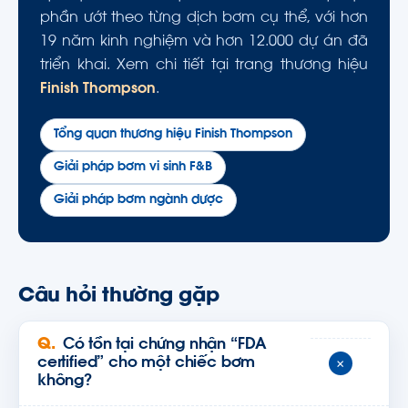
phần ướt theo từng dịch bơm cụ thể, với hơn
19 năm kinh nghiệm và hơn 12.000 dự án đã
triển khai. Xem chi tiết tại trang thương hiệu
Finish Thompson
.
Tổng quan thương hiệu Finish Thompson
Giải pháp bơm vi sinh F&B
Giải pháp bơm ngành dược
Câu hỏi thường gặp
Có tồn tại chứng nhận “FDA
+
certified” cho một chiếc bơm
không?