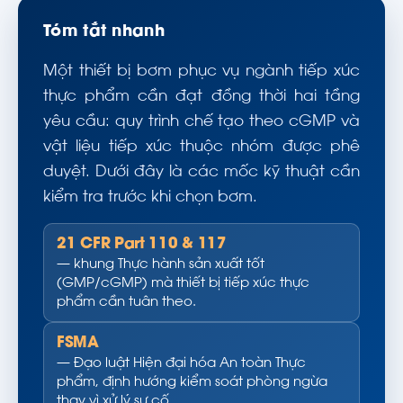
Tóm tắt nhanh
Một thiết bị bơm phục vụ ngành tiếp xúc
thực phẩm cần đạt đồng thời hai tầng
yêu cầu: quy trình chế tạo theo cGMP và
vật liệu tiếp xúc thuộc nhóm được phê
duyệt. Dưới đây là các mốc kỹ thuật cần
kiểm tra trước khi chọn bơm.
21 CFR Part 110 & 117
— khung Thực hành sản xuất tốt
(GMP/cGMP) mà thiết bị tiếp xúc thực
phẩm cần tuân theo.
FSMA
— Đạo luật Hiện đại hóa An toàn Thực
phẩm, định hướng kiểm soát phòng ngừa
thay vì xử lý sự cố.