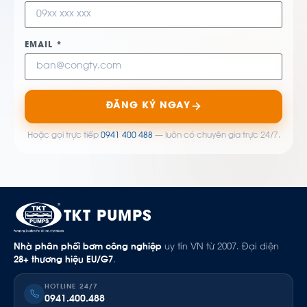
EMAIL *
ĐĂNG KÝ NGAY
Hoặc gọi trực tiếp
0941 400 488
— luôn có chuyên gia trực 24/7.
TKT PUMPS
Nhà phân phối bơm công nghiệp
uy tín VN từ 2007. Đại diện
28+ thương hiệu EU/G7
.
HOTLINE 24/7
0941.400.488