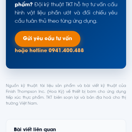
phẩm?
Đội kỹ thuật TKT hỗ trợ tư vấn cấu
hình vật liệu phần ướt và đối chiếu yêu
cầu tuân thủ theo từng ứng dụng.
Gửi yêu cầu tư vấn
hoặc hotline 0941.400.488
Nguồn kỹ thuật: tài liệu sản phẩm và bài viết kỹ thuật của
Finish Thompson Inc. (Hoa Kỳ) về thiết bị bơm cho ứng dụng
tiếp xúc thực phẩm. TKT biên soạn lại và bản địa hoá cho thị
trường Việt Nam.
Bài viết liên quan