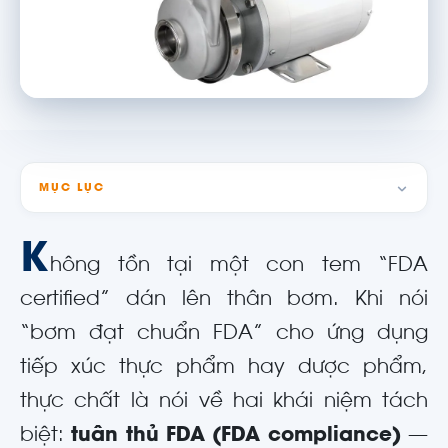
MỤC LỤC
K
hông tồn tại một con tem “FDA
certified” dán lên thân bơm. Khi nói
“bơm đạt chuẩn FDA” cho ứng dụng
tiếp xúc thực phẩm hay dược phẩm,
thực chất là nói về hai khái niệm tách
biệt:
tuân thủ FDA (FDA compliance)
—