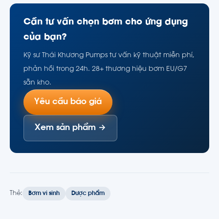
Cần tư vấn chọn bơm cho ứng dụng
của bạn?
Kỹ sư Thái Khương Pumps tư vấn kỹ thuật miễn phí,
phản hồi trong 24h. 28+ thương hiệu bơm EU/G7
sẵn kho.
Yêu cầu báo giá
Xem sản phẩm →
Thẻ:
Bơm vi sinh
Dược phẩm