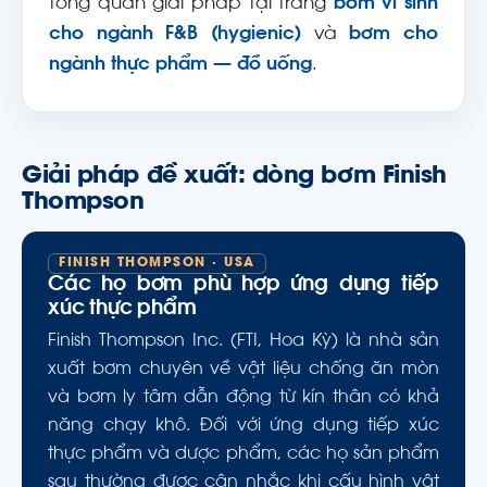
tổng quan giải pháp tại trang
bơm vi sinh
cho ngành F&B (hygienic)
và
bơm cho
ngành thực phẩm — đồ uống
.
Giải pháp đề xuất: dòng bơm Finish
Thompson
FINISH THOMPSON · USA
Các họ bơm phù hợp ứng dụng tiếp
xúc thực phẩm
Finish Thompson Inc. (FTI, Hoa Kỳ) là nhà sản
xuất bơm chuyên về vật liệu chống ăn mòn
và bơm ly tâm dẫn động từ kín thân có khả
năng chạy khô. Đối với ứng dụng tiếp xúc
thực phẩm và dược phẩm, các họ sản phẩm
sau thường được cân nhắc khi cấu hình vật