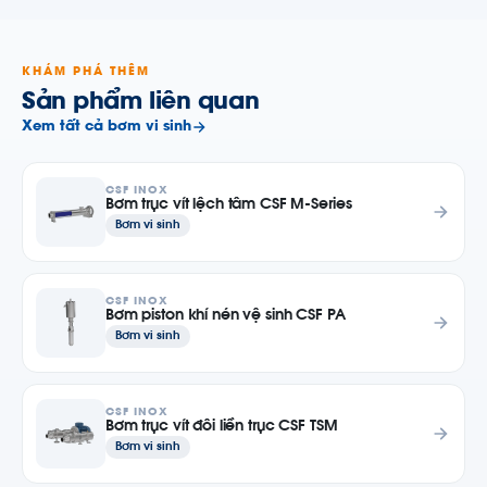
KHÁM PHÁ THÊM
Sản phẩm liên quan
Xem tất cả bơm vi sinh
CSF INOX
Bơm trục vít lệch tâm CSF M-Series
Bơm vi sinh
CSF INOX
Bơm piston khí nén vệ sinh CSF PA
Bơm vi sinh
CSF INOX
Bơm trục vít đôi liền trục CSF TSM
Bơm vi sinh