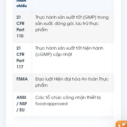
tham
chiếu
21
Thực hành sản xuất tốt (GMP) trong
Cơ s
CFR
sản xuất, đóng gói, lưu trữ thực
sinh t
Part
phẩm
phẩ
110
21
Thực hành sản xuất tốt hiện hành
Định 
CFR
(cGMP) cập nhật
tạo v
Part
117
FSMA
Đạo luật Hiện đại hóa An toàn Thực
Chuy
phẩm
kiểm
ANSI
Các tổ chức công nhận thiết bị
Nguồ
/ NSF
food-approved
về an
/ EU
xúc