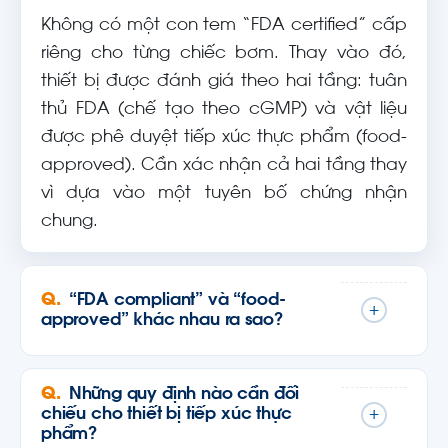
Không có một con tem “FDA certified” cấp
riêng cho từng chiếc bơm. Thay vào đó,
thiết bị được đánh giá theo hai tầng: tuân
thủ FDA (chế tạo theo cGMP) và vật liệu
được phê duyệt tiếp xúc thực phẩm (food-
approved). Cần xác nhận cả hai tầng thay
vì dựa vào một tuyên bố chứng nhận
chung.
“FDA compliant” và “food-
+
approved” khác nhau ra sao?
Những quy định nào cần đối
chiếu cho thiết bị tiếp xúc thực
+
phẩm?