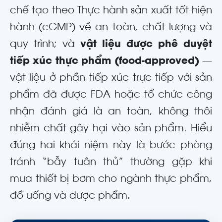
chế tạo theo Thực hành sản xuất tốt hiện
hành (cGMP) về an toàn, chất lượng và
quy trình; và
vật liệu được phê duyệt
tiếp xúc thực phẩm (food-approved)
—
vật liệu ở phần tiếp xúc trực tiếp với sản
phẩm đã được FDA hoặc tổ chức công
nhận đánh giá là an toàn, không thôi
nhiễm chất gây hại vào sản phẩm. Hiểu
đúng hai khái niệm này là bước phòng
tránh “bẫy tuân thủ” thường gặp khi
mua thiết bị bơm cho ngành thực phẩm,
đồ uống và dược phẩm.