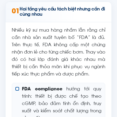
Hai tầng yêu cầu tách biệt nhưng cần đi
01
cùng nhau
Nhiều kỹ sư mua hàng nhầm lẫn rằng chỉ
cần nhà sản xuất tuyên bố “FDA” là đủ.
Trên thực tế, FDA không cấp một chứng
nhận đơn lẻ cho từng chiếc bơm. Thay vào
đó có hai lớp đánh giá khác nhau mà
thiết bị cần thỏa mãn khi phục vụ ngành
tiếp xúc thực phẩm và dược phẩm.
FDA compliance
hướng tới quy
trình: thiết bị được chế tạo theo
cGMP, bảo đảm tính ổn định, truy
xuất và kiểm soát chất lượng trong