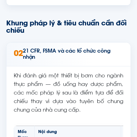
Khung pháp lý & tiêu chuẩn cần đối
chiếu
21 CFR, FSMA và các tổ chức công
02
nhận
Khi đánh giá một thiết bị bơm cho ngành
thực phẩm — đồ uống hay dược phẩm,
các mốc pháp lý sau là điểm tựa để đối
chiếu thay vì dựa vào tuyên bố chung
chung của nhà cung cấp.
Mốc
Nội dung
Ý ngh