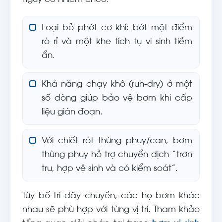
nguy cơ nhiễm chéo.
Loại bỏ phớt cơ khí: bớt một điểm
rò rỉ và một khe tích tụ vi sinh tiềm
ẩn.
Khả năng chạy khô (run-dry) ở một
số dòng giúp bảo vệ bơm khi cấp
liệu gián đoạn.
Với chiết rót thùng phuy/can, bơm
thùng phuy hỗ trợ chuyển dịch “trơn
tru, hợp vệ sinh và có kiểm soát”.
Tùy bố trí dây chuyền, các họ bơm khác
nhau sẽ phù hợp với từng vị trí. Tham khảo