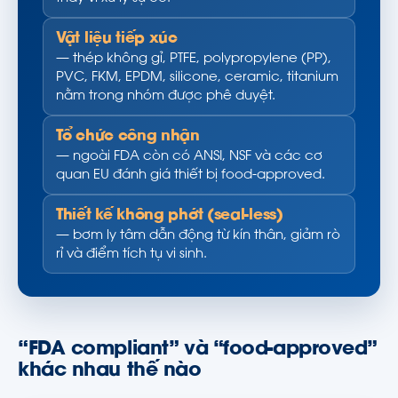
Vật liệu tiếp xúc
— thép không gỉ, PTFE, polypropylene (PP),
PVC, FKM, EPDM, silicone, ceramic, titanium
nằm trong nhóm được phê duyệt.
Tổ chức công nhận
— ngoài FDA còn có ANSI, NSF và các cơ
quan EU đánh giá thiết bị food-approved.
Thiết kế không phớt (seal-less)
— bơm ly tâm dẫn động từ kín thân, giảm rò
rỉ và điểm tích tụ vi sinh.
“FDA compliant” và “food-approved”
khác nhau thế nào