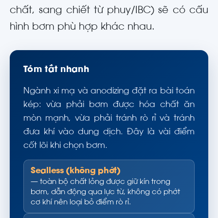
chất, sang chiết từ phuy/IBC) sẽ có cấu
hình bơm phù hợp khác nhau.
Tóm tắt nhanh
Ngành xi mạ và anodizing đặt ra bài toán
kép: vừa phải bơm được hóa chất ăn
mòn mạnh, vừa phải tránh rò rỉ và tránh
đưa khí vào dung dịch. Đây là vài điểm
cốt lõi khi chọn bơm.
Sealless (không phớt)
— toàn bộ chất lỏng được giữ kín trong
bơm, dẫn động qua lực từ, không có phớt
cơ khí nên loại bỏ điểm rò rỉ.