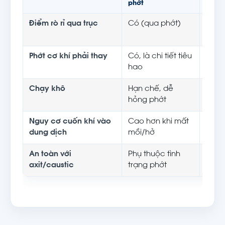
phớt
(seall
Điểm rò rỉ qua trục
Có (qua phớt)
Khôn
xuyê
Phớt cơ khí phải thay
Có, là chi tiết tiêu
Khôn
hao
Chạy khô
Hạn chế, dễ
Nhiều
hỏng phớt
bạc 
Nguy cơ cuốn khí vào
Cao hơn khi mất
Thấp 
dung dịch
mồi/hở
An toàn với
Phụ thuộc tình
Loại 
axit/caustic
trạng phớt