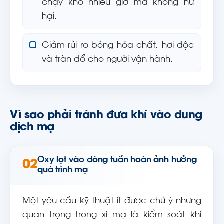
chạy khô nhiều giờ mà không hư
hại.
Giảm rủi ro bỏng hóa chất, hơi độc
và tràn đổ cho người vận hành.
Vì sao phải tránh đưa khí vào dung
dịch mạ
Oxy lọt vào dòng tuần hoàn ảnh hưởng
02
quá trình mạ
Một yêu cầu kỹ thuật ít được chú ý nhưng
quan trọng trong xi mạ là kiểm soát khí