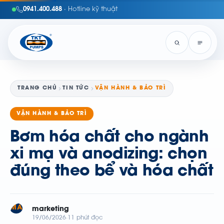
0941.400.488
· Hotline kỹ thuật
TRANG CHỦ
TIN TỨC
VẬN HÀNH & BẢO TRÌ
VẬN HÀNH & BẢO TRÌ
Bơm hóa chất cho ngành
xi mạ và anodizing: chọn
đúng theo bể và hóa chất
MA
marketing
19/06/2026
11 phút đọc