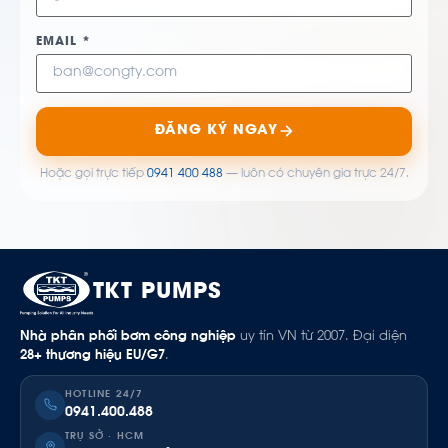
EMAIL *
ĐĂNG KÝ NGAY
Hoặc gọi trực tiếp
0941 400 488
— luôn có chuyên gia trực 24/7.
TKT PUMPS
Nhà phân phối bơm công nghiệp
uy tín VN từ 2007. Đại diện
28+ thương hiệu EU/G7
.
HOTLINE 24/7
0941.400.488
TRỤ SỞ · HCM