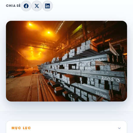
CHIA SẺ
MỤC LỤC