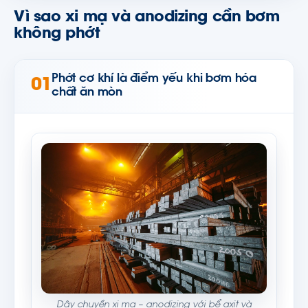
Vì sao xi mạ và anodizing cần bơm
không phớt
Phớt cơ khí là điểm yếu khi bơm hóa
01
chất ăn mòn
Dây chuyền xi mạ – anodizing với bể axit và