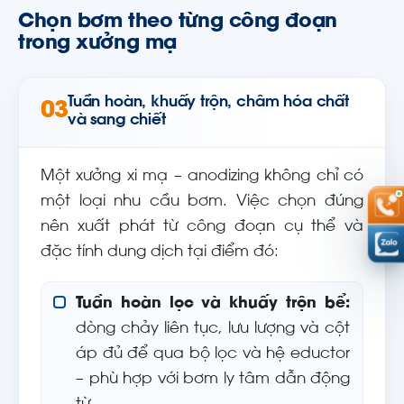
Chọn bơm theo từng công đoạn
trong xưởng mạ
Tuần hoàn, khuấy trộn, châm hóa chất
03
và sang chiết
Một xưởng xi mạ – anodizing không chỉ có
một loại nhu cầu bơm. Việc chọn đúng
nên xuất phát từ công đoạn cụ thể và
đặc tính dung dịch tại điểm đó:
Tuần hoàn lọc và khuấy trộn bể:
dòng chảy liên tục, lưu lượng và cột
áp đủ để qua bộ lọc và hệ eductor
– phù hợp với bơm ly tâm dẫn động