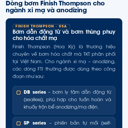
Dòng bơm Finish Thompson cho
ngành xi mạ và anodizing
FINISH THOMPSON · USA
Bơm dẫn động từ và bơm thùng phuy
cho hóa chất mạ
Finish Thompson (Hoa Kỳ) là thương hiệu
chuyên về bơm hóa chất mà TKT phân phối
tại Việt Nam. Cho ngành xi mạ – anodizing,
các dòng FTI thường được dùng theo công
đoạn như sau:
DB series
– bơm ly tâm dẫn động từ
(sealless), phù hợp cho tuần hoàn và
khuấy trộn bể anodizing/mạ điện.
SP series
– phiên bản tự mồi (self-