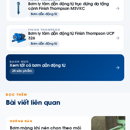
FINISH THOMPSON
Bơm ly tâm dẫn động từ trục đứng đa tầng
cánh Finish Thompson MSVKC
Bơm dẫn động từ
FINISH THOMPSON
Bơm ly tâm dẫn động từ Finish Thompson UCP
326
Bơm dẫn động từ
DANH MỤC
Xem tất cả bơm dẫn động từ
28 sản phẩm
ĐỌC THÊM
Bài viết liên quan
HƯỚNG DẪN
Bơm màng khí nén chọn theo môi