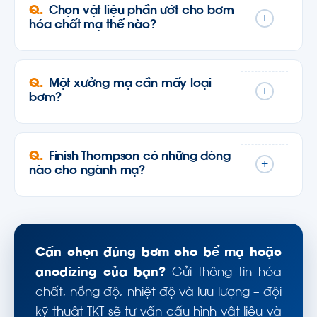
Chọn vật liệu phần ướt cho bơm
+
hóa chất mạ thế nào?
Một xưởng mạ cần mấy loại
+
bơm?
Finish Thompson có những dòng
+
nào cho ngành mạ?
Cần chọn đúng bơm cho bể mạ hoặc
anodizing của bạn?
Gửi thông tin hóa
chất, nồng độ, nhiệt độ và lưu lượng – đội
kỹ thuật TKT sẽ tư vấn cấu hình vật liệu và