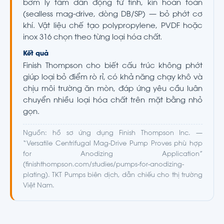
bơm ly tâm dẫn động từ tính, kín hoàn toàn
(sealless mag-drive, dòng DB/SP) — bỏ phớt cơ
khí. Vật liệu chế tạo polypropylene, PVDF hoặc
inox 316 chọn theo từng loại hóa chất.
Kết quả
Finish Thompson cho biết cấu trúc không phớt
giúp loại bỏ điểm rò rỉ, có khả năng chạy khô và
chịu môi trường ăn mòn, đáp ứng yêu cầu luân
chuyển nhiều loại hóa chất trên mặt bằng nhỏ
gọn.
Nguồn: hồ sơ ứng dụng Finish Thompson Inc. —
“Versatile Centrifugal Mag-Drive Pump Proves phù hợp
for Anodizing Application”
(finishthompson.com/studies/pumps-for-anodizing-
plating). TKT Pumps biên dịch, dẫn chiếu cho thị trường
Việt Nam.