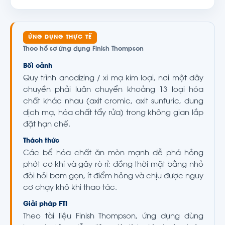
ỨNG DỤNG THỰC TẾ
Theo hồ sơ ứng dụng Finish Thompson
Bối cảnh
Quy trình anodizing / xi mạ kim loại, nơi một dây
chuyền phải luân chuyển khoảng 13 loại hóa
chất khác nhau (axit cromic, axit sunfuric, dung
dịch mạ, hóa chất tẩy rửa) trong không gian lắp
đặt hạn chế.
Thách thức
Các bể hóa chất ăn mòn mạnh dễ phá hỏng
phớt cơ khí và gây rò rỉ; đồng thời mặt bằng nhỏ
đòi hỏi bơm gọn, ít điểm hỏng và chịu được nguy
cơ chạy khô khi thao tác.
Giải pháp FTI
Theo tài liệu Finish Thompson, ứng dụng dùng