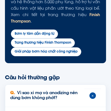
và hệ thống hơn 5.000 phụ tùng, hỗ trợ tư vấn
cấu hình vật liệu phần ướt theo từng loại bể.
Xem chi tiết tại trang thương hiệu
Finish
Thompson
.
Bơm ly tâm dẫn động từ
Trang thương hiệu Finish Thompson
Giải pháp bơm hóa chất công nghiệp
Câu hỏi thường gặp
Vì sao xi mạ và anodizing nên
+
dùng bơm không phớt?