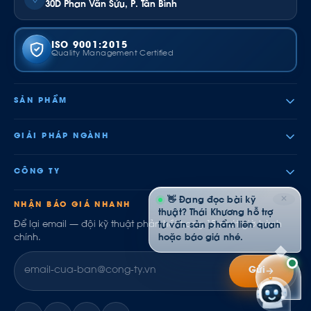
30D Phan Văn Sửu, P. Tân Bình
ISO 9001:2015
Quality Management Certified
SẢN PHẨM
GIẢI PHÁP NGÀNH
CÔNG TY
✕
👋 Đang đọc bài kỹ
NHẬN BÁO GIÁ NHANH
thuật? Thái Khương hỗ trợ
Để lại email — đội kỹ thuật phản hồi trong 15 phút giờ hành
tư vấn sản phẩm liên quan
chính.
hoặc báo giá nhé.
Gửi