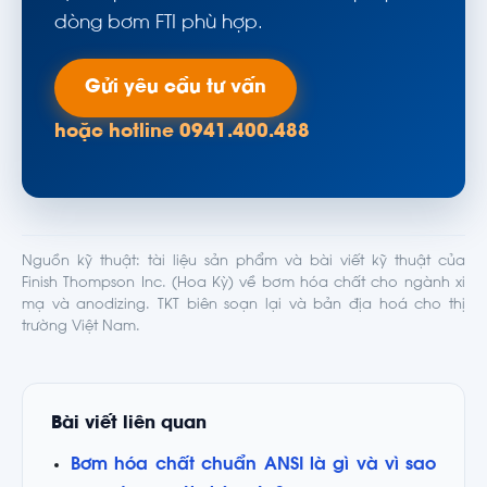
dòng bơm FTI phù hợp.
Gửi yêu cầu tư vấn
hoặc hotline 0941.400.488
Nguồn kỹ thuật: tài liệu sản phẩm và bài viết kỹ thuật của
Finish Thompson Inc. (Hoa Kỳ) về bơm hóa chất cho ngành xi
mạ và anodizing. TKT biên soạn lại và bản địa hoá cho thị
trường Việt Nam.
Bài viết liên quan
Bơm hóa chất chuẩn ANSI là gì và vì sao