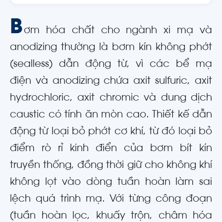
B
ơm hóa chất cho ngành xi mạ và
anodizing thường là bơm kín không phớt
(sealless) dẫn động từ, vì các bể mạ
điện và anodizing chứa axit sulfuric, axit
hydrochloric, axit chromic và dung dịch
caustic có tính ăn mòn cao. Thiết kế dẫn
động từ loại bỏ phớt cơ khí, từ đó loại bỏ
điểm rò rỉ kinh điển của bơm bít kín
truyền thống, đồng thời giữ cho không khí
không lọt vào dòng tuần hoàn làm sai
lệch quá trình mạ. Với từng công đoạn
(tuần hoàn lọc, khuấy trộn, châm hóa