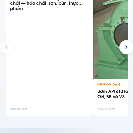
chất — hóa chất, sơn, bùn, thực
phẩm
HƯỚNG DẪN
Bơm API 610 là g
OH, BB và VS
06/08/2026
20/07/2026