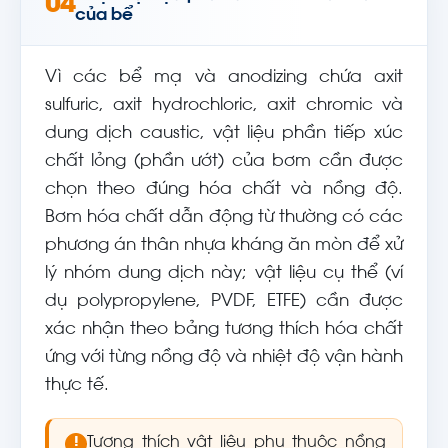
04
của bể
Vì các bể mạ và anodizing chứa axit
sulfuric, axit hydrochloric, axit chromic và
dung dịch caustic, vật liệu phần tiếp xúc
chất lỏng (phần ướt) của bơm cần được
chọn theo đúng hóa chất và nồng độ.
Bơm hóa chất dẫn động từ thường có các
phương án thân nhựa kháng ăn mòn để xử
lý nhóm dung dịch này; vật liệu cụ thể (ví
dụ polypropylene, PVDF, ETFE) cần được
xác nhận theo bảng tương thích hóa chất
ứng với từng nồng độ và nhiệt độ vận hành
thực tế.
Tương thích vật liệu phụ thuộc nồng
!