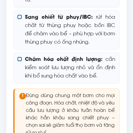
từ.
Sang chiết từ phuy/IBC:
rút hóa
chất từ thùng phuy hoặc bồn IBC
để châm vào bể – phù hợp với bơm
thùng phuy có ống nhúng.
Châm hóa chất định lượng:
cần
kiểm soát lưu lượng nhỏ và ổn định
khi bổ sung hóa chất vào bể.
Đừng dùng chung một bơm cho mọi
!
công đoạn. Hóa chất, nhiệt độ và yêu
cầu lưu lượng ở khâu tuần hoàn bể
khác hẳn khâu sang chiết phuy –
chọn sai sẽ giảm tuổi thọ bơm và tăng