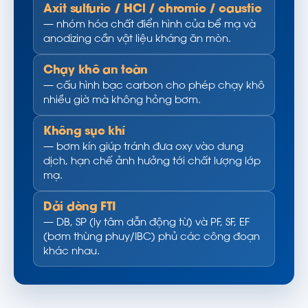
Axit sulfuric / HCl / chromic / caustic
— nhóm hóa chất điển hình của bể mạ và
anodizing cần vật liệu kháng ăn mòn.
Chạy khô an toàn
— cấu hình bạc carbon cho phép chạy khô
nhiều giờ mà không hỏng bơm.
Không sục khí
— bơm kín giúp tránh đưa oxy vào dung
dịch, hạn chế ảnh hưởng tới chất lượng lớp
mạ.
Dải dòng FTI
— DB, SP (ly tâm dẫn động từ) và PF, SF, EF
(bơm thùng phuy/IBC) phủ các công đoạn
khác nhau.