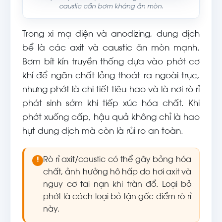
caustic cần bơm kháng ăn mòn.
Trong xi mạ điện và anodizing, dung dịch
bể là các axit và caustic ăn mòn mạnh.
Bơm bít kín truyền thống dựa vào phớt cơ
khí để ngăn chất lỏng thoát ra ngoài trục,
nhưng phớt là chi tiết tiêu hao và là nơi rò rỉ
phát sinh sớm khi tiếp xúc hóa chất. Khi
phớt xuống cấp, hậu quả không chỉ là hao
hụt dung dịch mà còn là rủi ro an toàn.
Rò rỉ axit/caustic có thể gây bỏng hóa
!
chất, ảnh hưởng hô hấp do hơi axit và
nguy cơ tai nạn khi tràn đổ. Loại bỏ
phớt là cách loại bỏ tận gốc điểm rò rỉ
này.