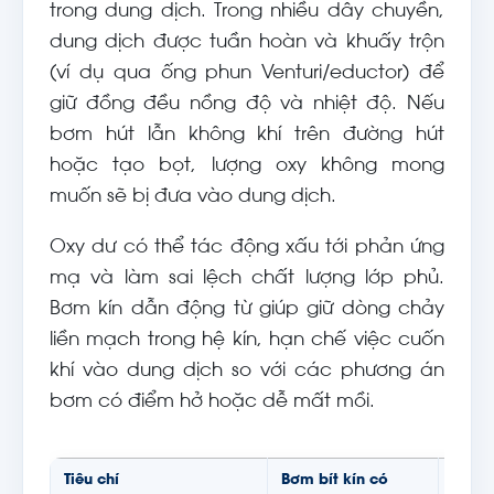
trong dung dịch. Trong nhiều dây chuyền,
dung dịch được tuần hoàn và khuấy trộn
(ví dụ qua ống phun Venturi/eductor) để
giữ đồng đều nồng độ và nhiệt độ. Nếu
bơm hút lẫn không khí trên đường hút
hoặc tạo bọt, lượng oxy không mong
muốn sẽ bị đưa vào dung dịch.
Oxy dư có thể tác động xấu tới phản ứng
mạ và làm sai lệch chất lượng lớp phủ.
Bơm kín dẫn động từ giúp giữ dòng chảy
liền mạch trong hệ kín, hạn chế việc cuốn
khí vào dung dịch so với các phương án
bơm có điểm hở hoặc dễ mất mồi.
Tiêu chí
Bơm bít kín có
Bơm 