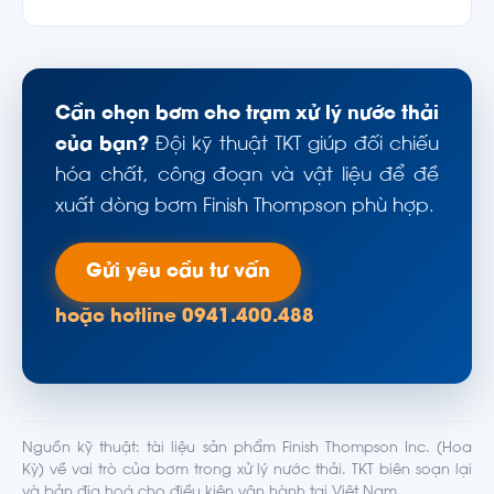
Cần chọn bơm cho trạm xử lý nước thải
của bạn?
Đội kỹ thuật TKT giúp đối chiếu
hóa chất, công đoạn và vật liệu để đề
xuất dòng bơm Finish Thompson phù hợp.
Gửi yêu cầu tư vấn
hoặc hotline 0941.400.488
Nguồn kỹ thuật: tài liệu sản phẩm Finish Thompson Inc. (Hoa
Kỳ) về vai trò của bơm trong xử lý nước thải. TKT biên soạn lại
và bản địa hoá cho điều kiện vận hành tại Việt Nam.