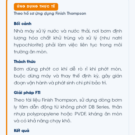
ỨNG DỤNG THỰC TẾ
Theo hồ sơ ứng dụng Finish Thompson
Bối cảnh
Nhà máy xử lý nước và nước thải, nơi bơm định
lượng hóa chất khử trùng và xử lý (như natri
hypochlorite) phải làm việc liên tục trong môi
trường ăn mòn.
Thách thức
Bơm dùng phớt cơ khí dễ rò rỉ khi phớt mòn,
buộc dừng máy và thay thế định kỳ, gây gián
đoạn vận hành và phát sinh chi phí bảo trì.
Giải pháp FTI
Theo tài liệu Finish Thompson, sử dụng dòng bơm
ly tâm dẫn động từ không phớt DB Series, thân
nhựa polypropylene hoặc PVDF, kháng ăn mòn
và có khả năng chạy khô.
Kết quả