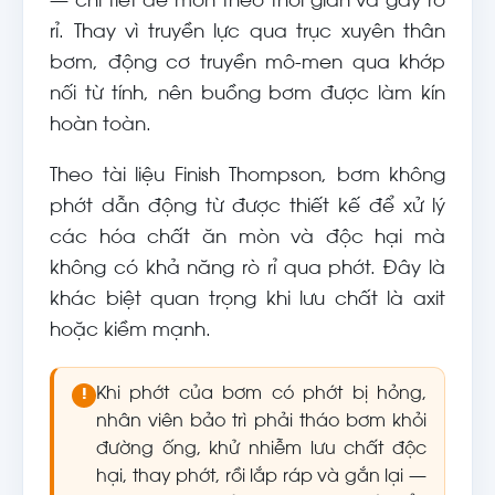
— chi tiết dễ mòn theo thời gian và gây rò
rỉ. Thay vì truyền lực qua trục xuyên thân
bơm, động cơ truyền mô-men qua khớp
nối từ tính, nên buồng bơm được làm kín
hoàn toàn.
Theo tài liệu Finish Thompson, bơm không
phớt dẫn động từ được thiết kế để xử lý
các hóa chất ăn mòn và độc hại mà
không có khả năng rò rỉ qua phớt. Đây là
khác biệt quan trọng khi lưu chất là axit
hoặc kiềm mạnh.
Khi phớt của bơm có phớt bị hỏng,
!
nhân viên bảo trì phải tháo bơm khỏi
đường ống, khử nhiễm lưu chất độc
hại, thay phớt, rồi lắp ráp và gắn lại —