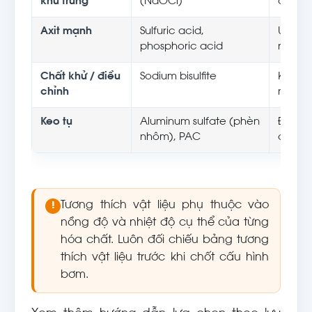
khử trùng
(NaOCl)
oxy h
Axit mạnh
Sulfuric acid,
Ưu tiê
phosphoric acid
nồng 
Chất khử / điều
Sodium bisulfite
Kiểm t
chỉnh
nồng 
Keo tụ
Aluminum sulfate (phèn
Định l
nhôm), PAC
chống
Tương thích vật liệu phụ thuộc vào
!
nồng độ và nhiệt độ cụ thể của từng
hóa chất. Luôn đối chiếu bảng tương
thích vật liệu trước khi chốt cấu hình
bơm.