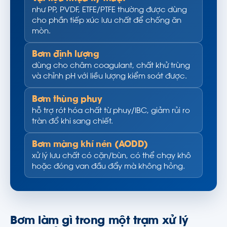
như PP, PVDF, ETFE/PTFE thường được dùng
cho phần tiếp xúc lưu chất để chống ăn
mòn.
Bơm định lượng
dùng cho châm coagulant, chất khử trùng
và chỉnh pH với liều lượng kiểm soát được.
Bơm thùng phuy
hỗ trợ rót hóa chất từ phuy/IBC, giảm rủi ro
tràn đổ khi sang chiết.
Bơm màng khí nén (AODD)
xử lý lưu chất có cặn/bùn, có thể chạy khô
hoặc đóng van đầu đẩy mà không hỏng.
Bơm làm gì trong một trạm xử lý