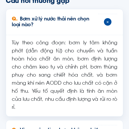
Câu hỏi thường gặp
Bơm xử lý nước thải nên chọn
+
loại nào?
Tùy theo công đoạn: bơm ly tâm không
phớt (dẫn động từ) cho chuyển và tuần
hoàn hóa chất ăn mòn, bơm định lượng
cho châm keo tụ và chỉnh pH, bơm thùng
phuy cho sang chiết hóa chất, và bơm
màng khí nén AODD cho lưu chất có cặn ở
hố thu. Yếu tố quyết định là tính ăn mòn
của lưu chất, nhu cầu định lượng và rủi ro rò
rỉ.