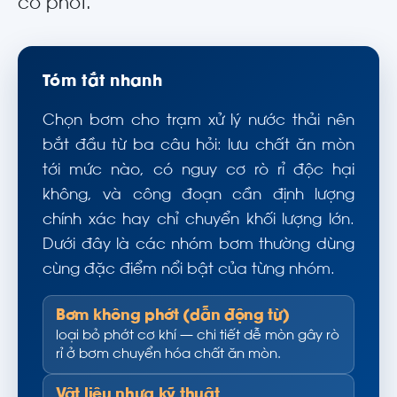
cố phớt.
Tóm tắt nhanh
Chọn bơm cho trạm xử lý nước thải nên
bắt đầu từ ba câu hỏi: lưu chất ăn mòn
tới mức nào, có nguy cơ rò rỉ độc hại
không, và công đoạn cần định lượng
chính xác hay chỉ chuyển khối lượng lớn.
Dưới đây là các nhóm bơm thường dùng
cùng đặc điểm nổi bật của từng nhóm.
Bơm không phớt (dẫn động từ)
loại bỏ phớt cơ khí — chi tiết dễ mòn gây rò
rỉ ở bơm chuyển hóa chất ăn mòn.
Vật liệu nhựa kỹ thuật