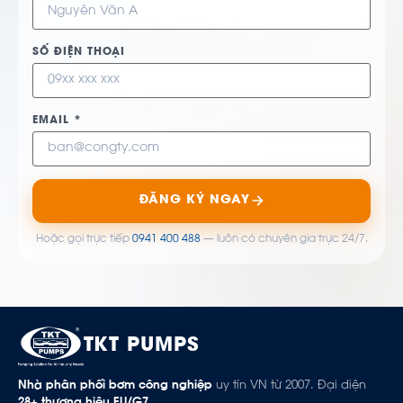
SỐ ĐIỆN THOẠI
EMAIL *
ĐĂNG KÝ NGAY
Hoặc gọi trực tiếp
0941 400 488
— luôn có chuyên gia trực 24/7.
TKT PUMPS
Nhà phân phối bơm công nghiệp
uy tín VN từ 2007. Đại diện
28+ thương hiệu EU/G7
.