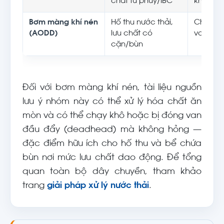
chất từ phuy/IBC
khi rót
Bơm màng khí nén
Hố thu nước thải,
Chạy kh
(AODD)
lưu chất có
van đầu 
cặn/bùn
Đối với bơm màng khí nén, tài liệu nguồn
lưu ý nhóm này có thể xử lý hóa chất ăn
mòn và có thể chạy khô hoặc bị đóng van
đầu đẩy (deadhead) mà không hỏng —
đặc điểm hữu ích cho hố thu và bể chứa
bùn nơi mức lưu chất dao động. Để tổng
quan toàn bộ dây chuyền, tham khảo
trang
giải pháp xử lý nước thải
.