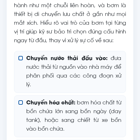
hành như một chuỗi liên hoàn, và bơm là
thiết bị di chuyển lưu chất ở gần như mọi
mắt xích. Hiểu rõ vai trò của bơm tại từng
vị trí giúp kỹ sư bảo trì chọn đúng cấu hình
ngay từ đầu, thay vì xử lý sự cố về sau:
Chuyển nước thải đầu vào:
đưa
nước thải từ nguồn vào nhà máy để
phân phối qua các công đoạn xử
lý.
Chuyển hóa chất:
bơm hóa chất từ
bồn chứa lớn sang bồn ngày (day
tank), hoặc sang chiết từ xe bồn
vào bồn chứa.