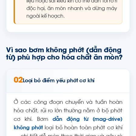
liệu hoặc sai kiểu kín có thể dẫn tới rò rỉ
độc hại, ăn mòn nhanh và dừng máy
ngoài kế hoạch.
Vì sao bơm không phớt (dẫn động
từ) phù hợp cho hóa chất ăn mòn?
02
Loại bỏ điểm yếu phớt cơ khí
Ở các công đoạn chuyển và tuần hoàn
hóa chất, rủi ro lớn thường nằm ở bộ phớt
cơ khí. Bơm
dẫn động từ (mag-drive)
không phớt
loại bỏ hoàn toàn phớt cơ khí