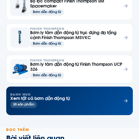
Bộ lọc compact Finish Thompson SM
Spacemaker
Bơm dẫn động từ
FINISH THOMPSON
Bơm ly tâm dẫn động từ trục đứng đa tầng
cánh Finish Thompson MSVKC
Bơm dẫn động từ
FINISH THOMPSON
Bơm ly tâm dẫn động từ Finish Thompson UCP
326
Bơm dẫn động từ
DANH MỤC
Xem tất cả bơm dẫn động từ
28 sản phẩm
ĐỌC THÊM
Bài viết liên quan