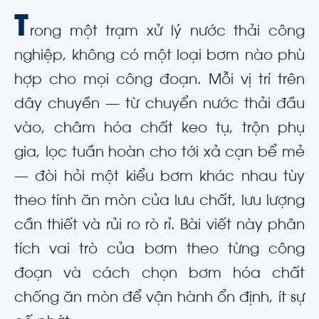
T
rong một trạm xử lý nước thải công
nghiệp, không có một loại bơm nào phù
hợp cho mọi công đoạn. Mỗi vị trí trên
dây chuyền — từ chuyển nước thải đầu
vào, châm hóa chất keo tụ, trộn phụ
gia, lọc tuần hoàn cho tới xả cạn bể mẻ
— đòi hỏi một kiểu bơm khác nhau tùy
theo tính ăn mòn của lưu chất, lưu lượng
cần thiết và rủi ro rò rỉ. Bài viết này phân
tích vai trò của bơm theo từng công
đoạn và cách chọn bơm hóa chất
chống ăn mòn để vận hành ổn định, ít sự