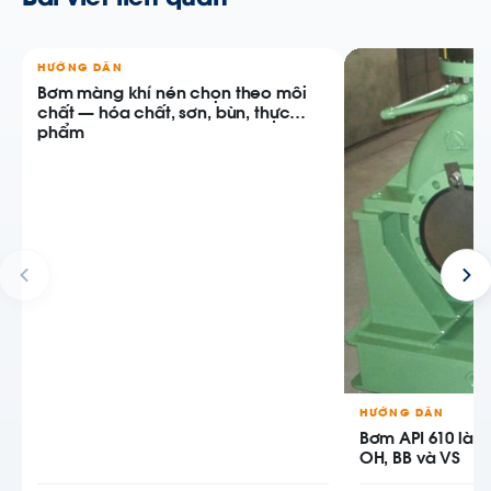
HƯỚNG DẪN
Bơm màng khí nén chọn theo môi
chất — hóa chất, sơn, bùn, thực
phẩm
HƯỚNG DẪN
Bơm API 610 là g
OH, BB và VS