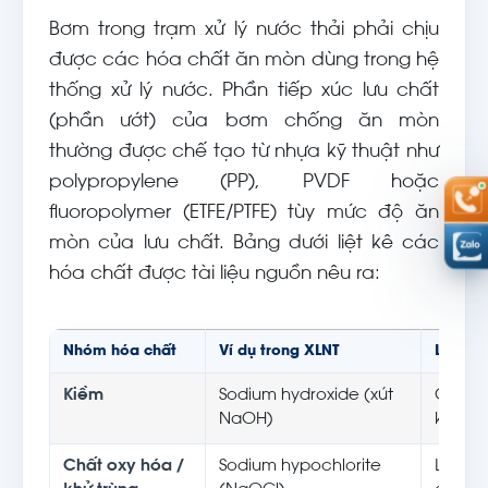
Bơm trong trạm xử lý nước thải phải chịu
được các hóa chất ăn mòn dùng trong hệ
thống xử lý nước. Phần tiếp xúc lưu chất
(phần ướt) của bơm chống ăn mòn
thường được chế tạo từ nhựa kỹ thuật như
polypropylene (PP), PVDF hoặc
fluoropolymer (ETFE/PTFE) tùy mức độ ăn
mòn của lưu chất. Bảng dưới liệt kê các
hóa chất được tài liệu nguồn nêu ra:
Nhóm hóa chất
Ví dụ trong XLNT
Lưu ý 
Kiềm
Sodium hydroxide (xút
Cần vậ
NaOH)
kháng
Chất oxy hóa /
Sodium hypochlorite
Lưu ý x