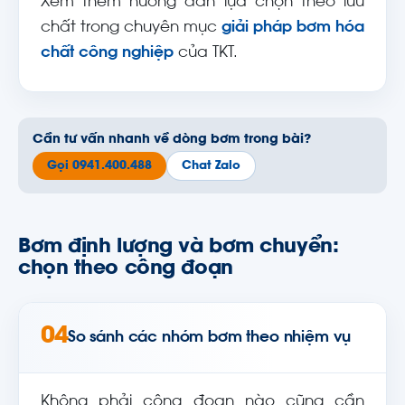
Xem thêm hướng dẫn lựa chọn theo lưu
chất trong chuyên mục
giải pháp bơm hóa
chất công nghiệp
của TKT.
Cần tư vấn nhanh về dòng bơm trong bài?
Gọi 0941.400.488
Chat Zalo
Bơm định lượng và bơm chuyển:
chọn theo công đoạn
04
So sánh các nhóm bơm theo nhiệm vụ
Không phải công đoạn nào cũng cần