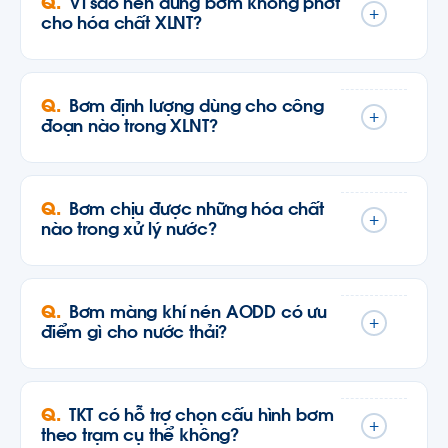
Vì sao nên dùng bơm không phớt
+
cho hóa chất XLNT?
Bơm định lượng dùng cho công
+
đoạn nào trong XLNT?
Bơm chịu được những hóa chất
+
nào trong xử lý nước?
Bơm màng khí nén AODD có ưu
+
điểm gì cho nước thải?
TKT có hỗ trợ chọn cấu hình bơm
+
theo trạm cụ thể không?