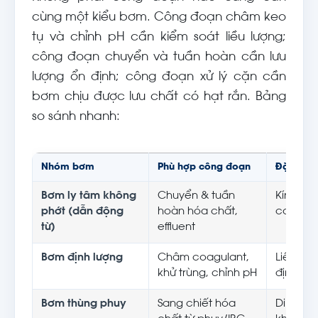
cùng một kiểu bơm. Công đoạn châm keo
tụ và chỉnh pH cần kiểm soát liều lượng;
công đoạn chuyển và tuần hoàn cần lưu
lượng ổn định; công đoạn xử lý cặn cần
bơm chịu được lưu chất có hạt rắn. Bảng
so sánh nhanh:
Nhóm bơm
Phù hợp công đoạn
Đặc điểm
Bơm ly tâm không
Chuyển & tuần
Kín hoà
phớt (dẫn động
hoàn hóa chất,
cơ khí, 
từ)
effluent
Bơm định lượng
Châm coagulant,
Liều lượ
khử trùng, chỉnh pH
định lư
Bơm thùng phuy
Sang chiết hóa
Di động,