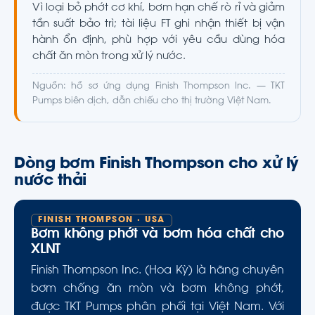
Vì loại bỏ phớt cơ khí, bơm hạn chế rò rỉ và giảm
tần suất bảo trì; tài liệu FT ghi nhận thiết bị vận
hành ổn định, phù hợp với yêu cầu dùng hóa
chất ăn mòn trong xử lý nước.
Nguồn: hồ sơ ứng dụng Finish Thompson Inc. — TKT
Pumps biên dịch, dẫn chiếu cho thị trường Việt Nam.
Dòng bơm Finish Thompson cho xử lý
nước thải
FINISH THOMPSON · USA
Bơm không phớt và bơm hóa chất cho
XLNT
Finish Thompson Inc. (Hoa Kỳ) là hãng chuyên
bơm chống ăn mòn và bơm không phớt,
được TKT Pumps phân phối tại Việt Nam. Với