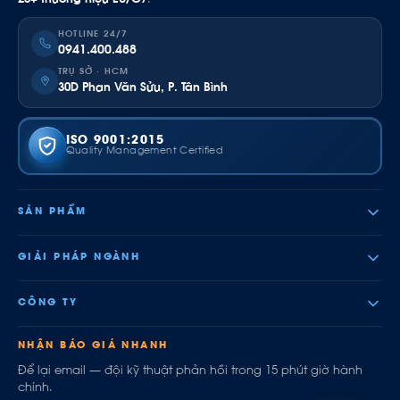
HOTLINE 24/7
0941.400.488
TRỤ SỞ · HCM
30D Phan Văn Sửu, P. Tân Bình
ISO 9001:2015
Quality Management Certified
SẢN PHẨM
GIẢI PHÁP NGÀNH
CÔNG TY
NHẬN BÁO GIÁ NHANH
Để lại email — đội kỹ thuật phản hồi trong 15 phút giờ hành
chính.