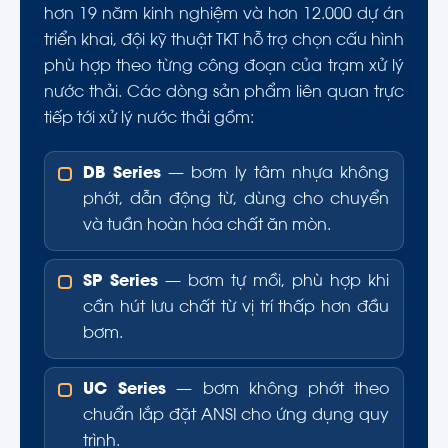
hơn 19 năm kinh nghiệm và hơn 12.000 dự án
triển khai, đội kỹ thuật TKT hỗ trợ chọn cấu hình
phù hợp theo từng công đoạn của trạm xử lý
nước thải. Các dòng sản phẩm liên quan trực
tiếp tới xử lý nước thải gồm:
DB Series
— bơm ly tâm nhựa không
phớt, dẫn động từ, dùng cho chuyển
và tuần hoàn hóa chất ăn mòn.
SP Series
— bơm tự mồi, phù hợp khi
cần hút lưu chất từ vị trí thấp hơn đầu
bơm.
UC Series
— bơm không phớt theo
chuẩn lắp đặt ANSI cho ứng dụng quy
trình.