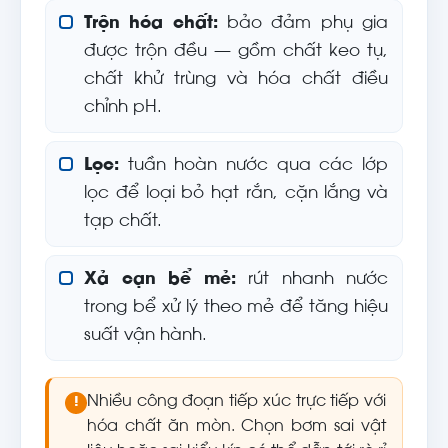
Trộn hóa chất:
bảo đảm phụ gia
được trộn đều — gồm chất keo tụ,
chất khử trùng và hóa chất điều
chỉnh pH.
Lọc:
tuần hoàn nước qua các lớp
lọc để loại bỏ hạt rắn, cặn lắng và
tạp chất.
Xả cạn bể mẻ:
rút nhanh nước
trong bể xử lý theo mẻ để tăng hiệu
suất vận hành.
Nhiều công đoạn tiếp xúc trực tiếp với
!
hóa chất ăn mòn. Chọn bơm sai vật