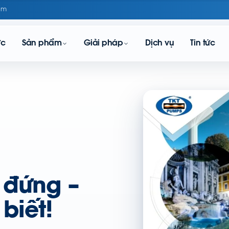
om
ực
Sản phẩm
Giải pháp
Dịch vụ
Tin tức
 đứng –
biết!