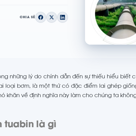
CHIA SẺ
ong những lý do chính dẫn đến sự thiếu hiểu biế
ai loại bơm, là một thứ có đặc điểm lai ghép g
Khó khăn về định nghĩa này làm cho chúng ta không
 tuabin là gì