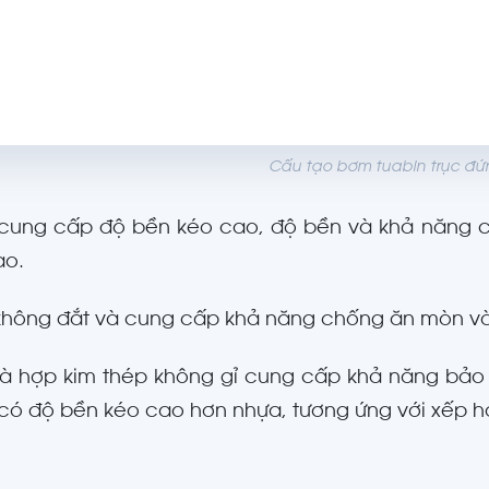
Cấu tạo bơm tuabin trục đứ
cung cấp độ bền kéo cao, độ bền và khả năng c
ao.
hông đắt và cung cấp khả năng chống ăn mòn và 
à hợp kim thép không gỉ cung cấp khả năng bảo 
 có độ bền kéo cao hơn nhựa, tương ứng với xếp h