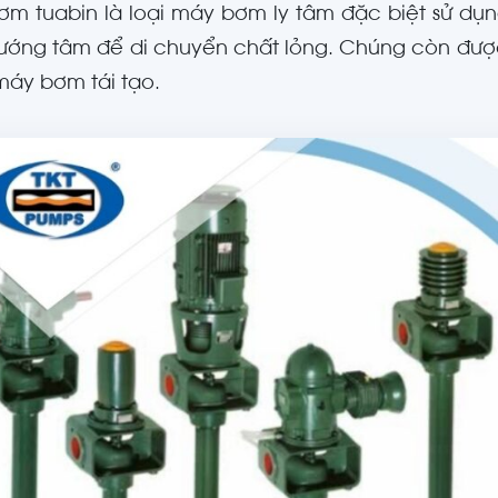
m tuabin là loại máy bơm ly tâm đặc biệt sử dụ
ướng tâm để di chuyển chất lỏng. Chúng còn đượ
áy bơm tái tạo.