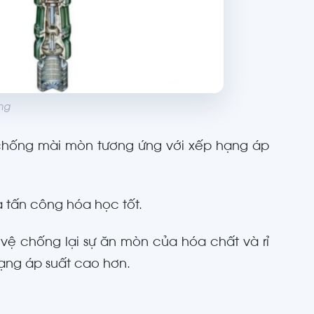
ng
hống mài mòn tương ứng với xếp hạng áp
tấn công hóa học tốt.
vệ chống lại sự ăn mòn của hóa chất và rỉ
ạng áp suất cao hơn.