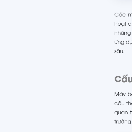
Các m
hoạt c
những 
ứng dụ
sâu.
Cấu
Máy bơ
cấu th
quan t
trường