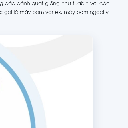
ng các cánh quạt giống như tuabin với các
c gọi là máy bơm vortex, máy bơm ngoại vi