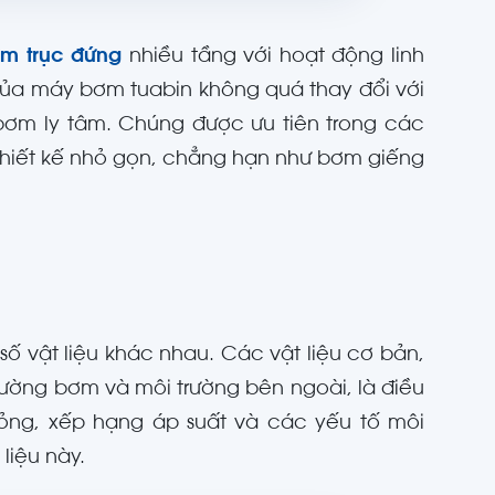
m trục đứng
nhiều tầng với hoạt động linh
của máy bơm tuabin không quá thay đổi với
bơm ly tâm. Chúng được ưu tiên trong các
thiết kế nhỏ gọn, chẳng hạn như bơm giếng
ố vật liệu khác nhau. Các vật liệu cơ bản,
ường bơm và môi trường bên ngoài, là điều
lỏng, xếp hạng áp suất và các yếu tố môi
liệu này.