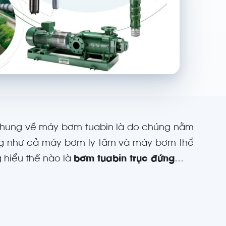
t chung về máy bơm tuabin là do chúng nằm
iống như cả máy bơm ly tâm và máy bơm thể
 hiểu thế nào là
bơm tuabin trục đứng
…