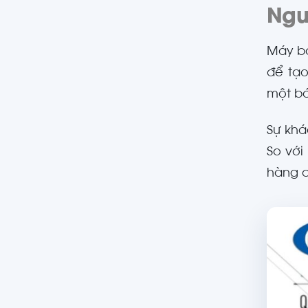
Ngu
Máy bơ
để tạo
một bá
Sự khá
So với
hàng c