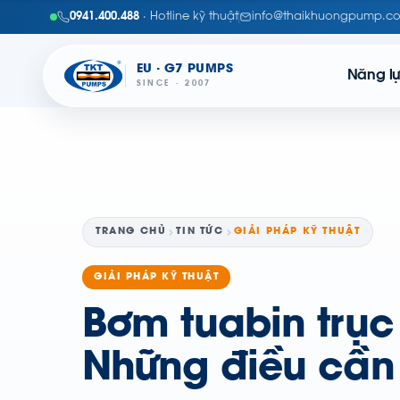
0941.400.488
· Hotline kỹ thuật
info@thaikhuongpump.c
EU · G7 PUMPS
Năng l
SINCE · 2007
TRANG CHỦ
TIN TỨC
GIẢI PHÁP KỸ THUẬT
GIẢI PHÁP KỸ THUẬT
Bơm tuabin trục
Những điều cần 