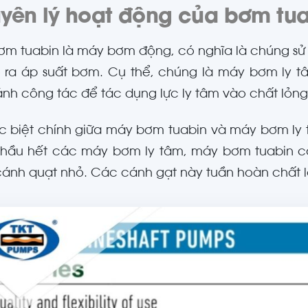
yên lý hoạt động của bơm tua
m tuabin là máy bơm động, có nghĩa là chúng sử
 ra áp suất bơm. Cụ thể, chúng là máy bơm ly t
nh công tác để tác dụng lực ly tâm vào chất lỏn
c biệt chính giữa máy bơm tuabin và máy bơm ly t
 hầu hết các máy bơm ly tâm, máy bơm tuabin c
ánh quạt nhỏ. Các cánh gạt này tuần hoàn chất lỏn