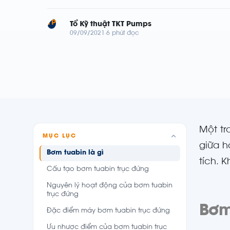
TP
Tổ Kỹ thuật TKT Pumps
09/09/2021
6 phút đọc
Một tr
MỤC LỤC
giữa h
Bơm tuabin là gì
tích. 
Cấu tạo bơm tuabin trục đứng
Nguyên lý hoạt động của bơm tuabin
trục đứng
Bơm
Đặc điểm máy bơm tuabin trục đứng
Ưu nhược điểm của bơm tuabin trục