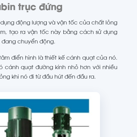
bin trục đứng
 dụng động lượng và vận tốc của chất lỏng
âm, tạo ra vận tốc này bằng cách sử dụng
g đang chuyển động.
âm điển hình là thiết kế cánh quạt của nó.
ó cánh quạt đường kính nhỏ hơn với nhiều
g khi nó đi từ đầu hút đến đầu ra.