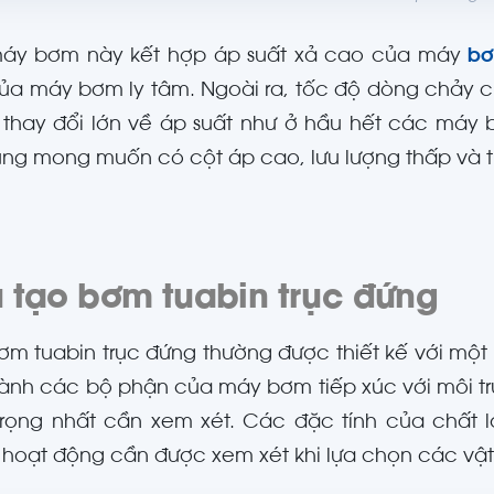
áy bơm này kết hợp áp suất xả cao của máy
bơ
ủa máy bơm ly tâm. Ngoài ra, tốc độ dòng chảy 
thay đổi lớn về áp suất như ở hầu hết các máy 
ng mong muốn có cột áp cao, lưu lượng thấp và 
 tạo bơm tuabin trục đứng
m tuabin trục đứng thường được thiết kế với một s
ành các bộ phận của máy bơm tiếp xúc với môi tr
rọng nhất cần xem xét. Các đặc tính của chất 
 hoạt động cần được xem xét khi lựa chọn các vật 