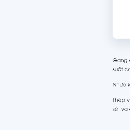
Gang 
suất c
Nhựa k
Thép v
sét và