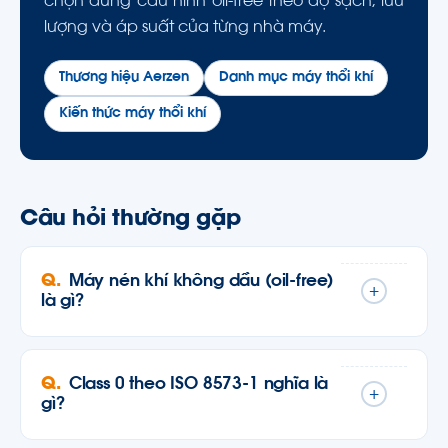
chọn đúng cấu hình oil-free theo độ sạch, lưu
lượng và áp suất của từng nhà máy.
Thương hiệu Aerzen
Danh mục máy thổi khí
Kiến thức máy thổi khí
Câu hỏi thường gặp
Máy nén khí không dầu (oil-free)
+
là gì?
Class 0 theo ISO 8573-1 nghĩa là
+
gì?