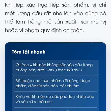
khí tiếp xúc trực tiếp sản phẩm, vì chỉ
một lượng dầu rất nhỏ lẫn vào cũng có
thể làm hỏng mẻ sản xuất, sai mùi vị
hoặc vi phạm quy định an toàn.
Tóm tắt nhanh
Oil-free = khí nén không tiếp xúc dầu trong
buồng nén, đạt Class 0 theo ISO 8573-1.
Bắt buộc cho thực phẩm, đồ uống, dược
phẩm, điện tử/bán dẫn, dệt nhuộm.
Khác với khí nén có dầu phải lọc nhiều cấp
và vẫn rủi ro dầu dư.