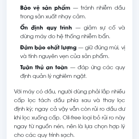
Bảo vệ sản phẩm
— tránh nhiễm dầu
trong sản xuất nhạy cảm.
Ổn định quy trình
— giảm sự cố và
dừng máy do hệ thống nhiễm bẩn.
Đảm bảo chất lượng
— giữ đúng mùi, vị
và tính nguyên vẹn của sản phẩm.
Tuân thủ an toàn
— đáp ứng các quy
định quản lý nghiêm ngặt.
Với máy có dầu, người dùng phải lắp nhiều
cấp lọc tách dầu phía sau và thay lọc
định kỳ; ngay cả vậy vẫn còn rủi ro dầu dư
khi lọc xuống cấp. Oil-free loại bỏ rủi ro này
ngay từ nguồn nén, nên là lựa chọn hợp lý
cho các quy trình sạch.