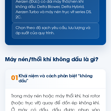
Aerzen (Đức) có dải máy thổi/nén khí
không dầu: Delta Blower, Delta Hybrid,
Aerzen Turbo và máy nén trục vít series DS,
2C.
Chọn theo độ sạch yêu cầu, lưu lượng và
áp suất của quy trình.
Máy nén/thổi khí không dầu là gì?
Khái niệm và cách phân biệt “không
01
dầu”
Trong máy nén hoặc máy thổi khí, hai rotor
(hoặc trục vít) quay để dồn ép không khí.
Ở máy có dầu, dầu được phun vào