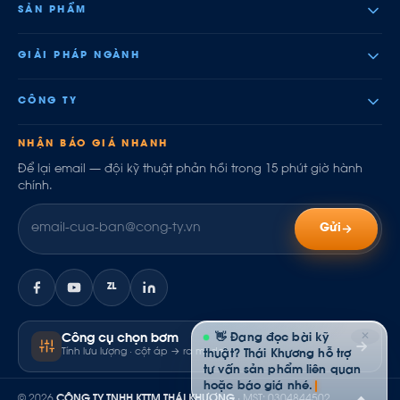
SẢN PHẨM
GIẢI PHÁP NGÀNH
CÔNG TY
NHẬN BÁO GIÁ NHANH
Để lại email — đội kỹ thuật phản hồi trong 15 phút giờ hành
chính.
Gửi
ZL
✕
👋 Đang đọc bài kỹ
Công cụ chọn bơm
Tính lưu lượng · cột áp → ra model
thuật? Thái Khương hỗ trợ
tư vấn sản phẩm liên quan
hoặc báo giá nhé.
© 2026
CÔNG TY TNHH KTTM THÁI KHƯƠNG
· MST: 0304844502