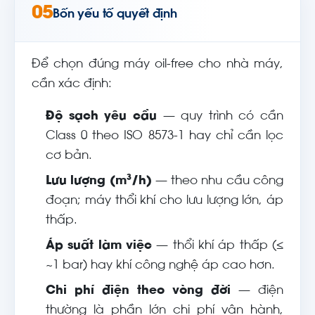
05
Bốn yếu tố quyết định
Để chọn đúng máy oil-free cho nhà máy,
cần xác định:
Độ sạch yêu cầu
— quy trình có cần
Class 0 theo ISO 8573-1 hay chỉ cần lọc
cơ bản.
Lưu lượng (m³/h)
— theo nhu cầu công
đoạn; máy thổi khí cho lưu lượng lớn, áp
thấp.
Áp suất làm việc
— thổi khí áp thấp (≤
~1 bar) hay khí công nghệ áp cao hơn.
Chi phí điện theo vòng đời
— điện
thường là phần lớn chi phí vận hành,