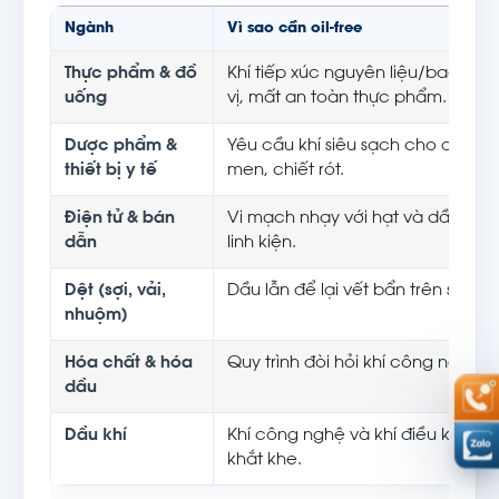
Ngành
Vì sao cần oil-free
Thực phẩm & đồ
Khí tiếp xúc nguyên liệu/bao bì; d
uống
vị, mất an toàn thực phẩm.
Dược phẩm &
Yêu cầu khí siêu sạch cho quy trìn
thiết bị y tế
men, chiết rót.
Điện tử & bán
Vi mạch nhạy với hạt và dầu; nh
dẫn
linh kiện.
Dệt (sợi, vải,
Dầu lẫn để lại vết bẩn trên sợi và 
nhuộm)
Hóa chất & hóa
Quy trình đòi hỏi khí công nghệ s
dầu
Dầu khí
Khí công nghệ và khí điều khiển 
khắt khe.