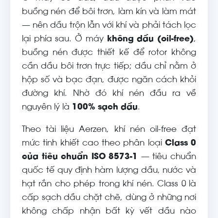
buồng nén để bôi trơn, làm kín và làm mát
— nên dầu trộn lẫn với khí và phải tách lọc
lại phía sau. Ở máy
không dầu (oil-free)
,
buồng nén được thiết kế để rotor không
cần dầu bôi trơn trực tiếp; dầu chỉ nằm ở
hộp số và bạc đạn, được ngăn cách khỏi
đường khí. Nhờ đó khí nén đầu ra về
nguyên lý là
100% sạch dầu
.
Theo tài liệu Aerzen, khí nén oil-free đạt
mức tinh khiết cao theo phân loại
Class 0
của tiêu chuẩn ISO 8573-1
— tiêu chuẩn
quốc tế quy định hàm lượng dầu, nước và
hạt rắn cho phép trong khí nén. Class 0 là
cấp sạch dầu chặt chẽ, dùng ở những nơi
không chấp nhận bất kỳ vết dầu nào