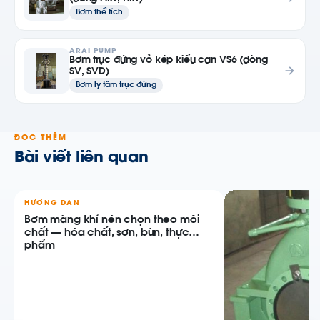
Bơm thể tích
ARAI PUMP
Bơm trục đứng vỏ kép kiểu can VS6 (dòng
SV, SVD)
Bơm ly tâm trục đứng
ĐỌC THÊM
Bài viết liên quan
HƯỚNG DẪN
Bơm màng khí nén chọn theo môi
chất — hóa chất, sơn, bùn, thực
phẩm