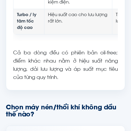
kiệm điện.
Turbo / ly
Hiệu suất cao cho lưu lượng
Trạm sụ
tâm tốc
rất lớn.
lưu lượ
độ cao
Cả ba dòng đều có phiên bản oil-free;
điểm khác nhau nằm ở hiệu suất năng
lượng, dải lưu lượng và áp suất mục tiêu
của từng quy trình.
Chọn máy nén/thổi khí không dầu
thế nào?