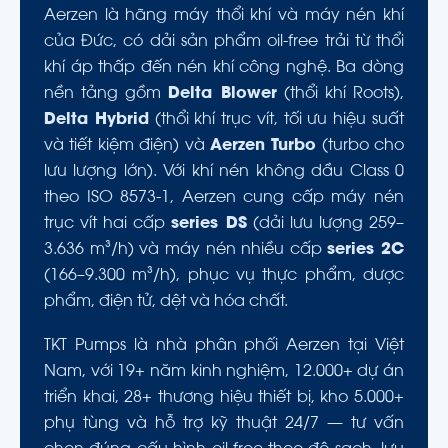
Aerzen là hãng máy thổi khí và máy nén khí
của Đức, có dải sản phẩm oil-free trải từ thổi
khí áp thấp đến nén khí công nghệ. Ba dòng
nền tảng gồm
Delta Blower
(thổi khí Roots),
Delta Hybrid
(thổi khí trục vít, tối ưu hiệu suất
và tiết kiệm điện) và
Aerzen Turbo
(turbo cho
lưu lượng lớn). Với khí nén không dầu Class 0
theo ISO 8573-1, Aerzen cung cấp máy nén
trục vít hai cấp
series DS
(dải lưu lượng 259–
3.636 m³/h) và máy nén nhiều cấp
series 2C
(166–9.300 m³/h), phục vụ thực phẩm, dược
phẩm, điện tử, dệt và hóa chất.
TKT Pumps là nhà phân phối Aerzen tại Việt
Nam, với 19+ năm kinh nghiệm, 12.000+ dự án
triển khai, 28+ thương hiệu thiết bị, kho 5.000+
phụ tùng và hỗ trợ kỹ thuật 24/7 — tư vấn