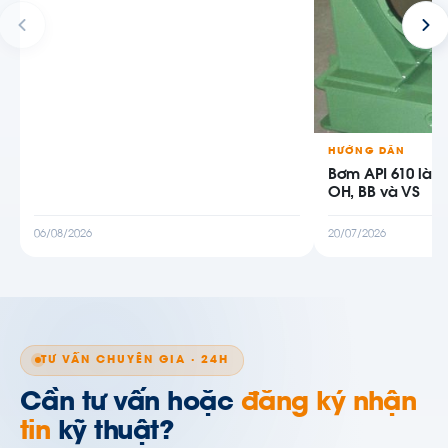
HƯỚNG DẪN
Bơm API 610 là g
OH, BB và VS
06/08/2026
20/07/2026
TƯ VẤN CHUYÊN GIA · 24H
Cần tư vấn hoặc
đăng ký nhận
tin
kỹ thuật?