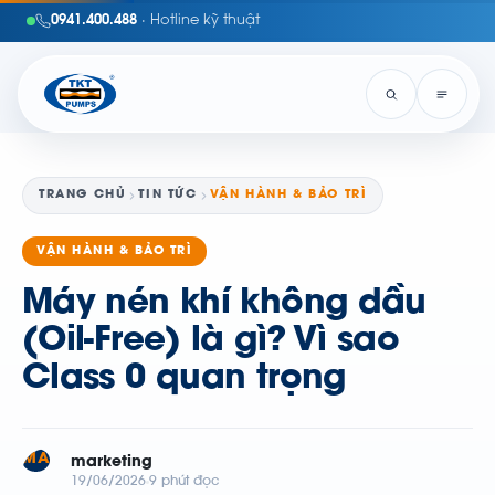
0941.400.488
· Hotline kỹ thuật
TRANG CHỦ
TIN TỨC
VẬN HÀNH & BẢO TRÌ
VẬN HÀNH & BẢO TRÌ
Máy nén khí không dầu
(Oil-Free) là gì? Vì sao
Class 0 quan trọng
MA
marketing
19/06/2026
9 phút đọc