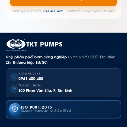
Hoặc gọi trực tiếp
0941 400 488
— luôn có chuyên gia trực 24/7.
TKT PUMPS
Nhà phân phối bơm công nghiệp
uy tín VN từ 2007. Đại diện
28+ thương hiệu EU/G7
.
HOTLINE 24/7
0941.400.488
TRỤ SỞ · HCM
30D Phan Văn Sửu, P. Tân Bình
ISO 9001:2015
Quality Management Certified