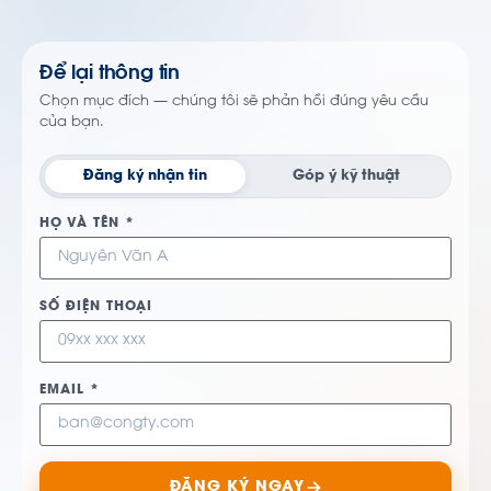
Để lại thông tin
Chọn mục đích — chúng tôi sẽ phản hồi đúng yêu cầu
của bạn.
Đăng ký nhận tin
Góp ý kỹ thuật
HỌ VÀ TÊN *
SỐ ĐIỆN THOẠI
EMAIL *
ĐĂNG KÝ NGAY