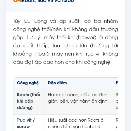
04
Roots, trục vít và turbo
Tùy lưu lượng và áp suất, có ba nhóm
công nghệ thổi/nén khí không dầu thường
gặp. Lưu ý: máy thổi khí (blower) là dòng
áp suất thấp, lưu lượng lớn (thường tới
khoảng 1 bar); máy nén khí trục vít không
dầu đạt áp cao hơn cho khí công nghệ.
Công nghệ
Đặc điểm
Phù hợp
Roots (thổi
Hai rotor cánh, cấu tạo đơn
Sục khí
khí cấp
giản, bền, vận hành ổn định.
chuyển
dương)
không 
Trục vít /
Hiệu suất cao hơn Roots ở
Tải biế
screw
nhiều điểm vận hành, tiết
phí điệ