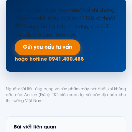
Cần tư vấn chọn máy nén/thổi khí không
dầu cho nhà máy của bạn? Đội kỹ thuật
TKT Pumps hỗ trợ tính lưu lượng, áp suất
và cấp độ sạch phù hợp.
Gửi yêu cầu tư vấn
hoặc hotline 0941.400.488
Nguồn: tài liệu ứng dụng và sản phẩm máy nén/thổi khí không
dầu của Aerzen (Đức); TKT biên soạn lại và bản địa hóa cho
thị trường Việt Nam.
Bài viết liên quan