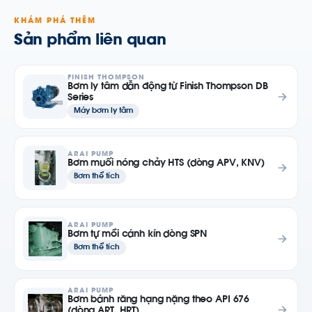
KHÁM PHÁ THÊM
Sản phẩm liên quan
FINISH THOMPSON
Bơm ly tâm dẫn động từ Finish Thompson DB
Series
Máy bơm ly tâm
ARAI PUMP
Bơm muối nóng chảy HTS (dòng APV, KNV)
Bơm thể tích
ARAI PUMP
Bơm tự mồi cánh kín dòng SPN
Bơm thể tích
ARAI PUMP
Bơm bánh răng hạng nặng theo API 676
(dòng ART, HRT)