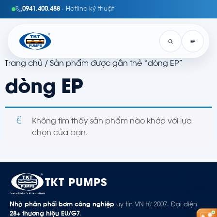
0941.400.488
· Hotline kỹ thuật
Trang chủ
/ Sản phẩm được gắn thẻ “dòng EP”
dòng EP
Không tìm thấy sản phẩm nào khớp với lựa
chọn của bạn.
TKT PUMPS
Nhà phân phối bơm công nghiệp
uy tín VN từ 2007. Đại diện
28+ thương hiệu EU/G7
.