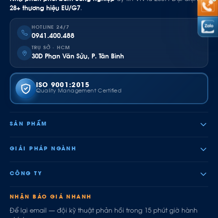
28+ thương hiệu EU/G7
.
HOTLINE 24/7
0941.400.488
TRỤ SỞ · HCM
30D Phan Văn Sửu, P. Tân Bình
ISO 9001:2015
Quality Management Certified
SẢN PHẨM
GIẢI PHÁP NGÀNH
CÔNG TY
NHẬN BÁO GIÁ NHANH
Để lại email — đội kỹ thuật phản hồi trong 15 phút giờ hành