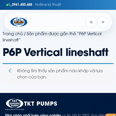
0941.400.488
· Hotline kỹ thuật
Trang chủ
/ Sản phẩm được gắn thẻ “P6P Vertical
lineshaft”
P6P Vertical lineshaft
Không tìm thấy sản phẩm nào khớp với lựa
chọn của bạn.
TKT PUMPS
Nhà phân phối bơm công nghiệp
uy tín VN từ 2007. Đại diện