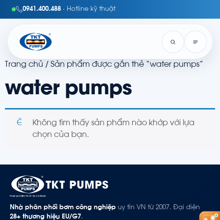
0941.400.488
· Hotline kỹ thuật
Trang chủ
/ Sản phẩm được gắn thẻ “water pumps”
water pumps
Không tìm thấy sản phẩm nào khớp với lựa
chọn của bạn.
TKT PUMPS
Nhà phân phối bơm công nghiệp
uy tín VN từ 2007. Đại diện
28+ thương hiệu EU/G7
.