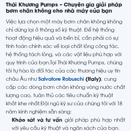
Thái Khương Pumps – Chuyên gia giải pháp
bơm chân không cho nhà máy của bạn
Việc lựa chọn một máy bơm chân không không
chỉ dừng lại ở thông số kỹ thuật. Để hệ thống
hoạt động hiệu quả và bền bỉ, cần phải có sự
tính toán chính xác về loại chất lỏng công tác,
hệ thống tách lỏng, và các vật liệu phù hợp với
quy trình của bạn.
Tại Thái Khương Pumps, chúng
tôi tự hào là đối tác của các thương hiệu uy tín
châu Âu như
Salvatore Robuschi
(Italy)
, cung
cấp các dòng bơm chân không vòng nước chất
lượng cao, tuân thủ các tiêu chuẩn kỹ thuật
khắt khe nhất.
Đội ngũ kỹ sư của chúng tôi với 18
năm kinh nghiệm sẵn sàng:
Khảo sát và tư vấn
giải pháp phù hợp nhất
với yêu cầu kỹ thuật và ngân sách của bạn.