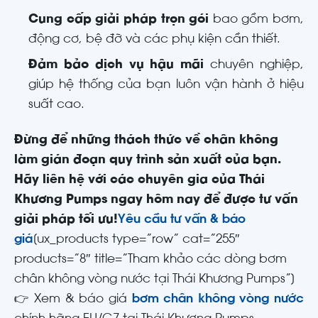
Cung cấp giải pháp trọn gói
bao gồm bơm,
động cơ, bệ đỡ và các phụ kiện cần thiết.
Đảm bảo dịch vụ hậu mãi
chuyên nghiệp,
giúp hệ thống của bạn luôn vận hành ở hiệu
suất cao.
Đừng để những thách thức về chân không
làm gián đoạn quy trình sản xuất của bạn.
Hãy liên hệ với các chuyên gia của Thái
Khương Pumps ngay hôm nay để được tư vấn
giải pháp tối ưu!
Yêu cầu tư vấn & báo
giá
[ux_products type=”row” cat=”255″
products=”8″ title=”Tham khảo các dòng bơm
chân không vòng nước tại Thái Khương Pumps”]
👉 Xem & báo giá
bơm chân không vòng nước