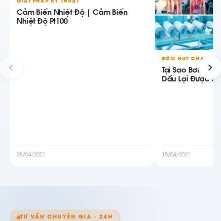
GIẢI PHÁP KỸ THUẬT
Cảm Biến Nhiệt Độ | Cảm Biến
Nhiệt Độ Pt100
BƠM HÚT CHÂN K
Tại Sao Bơm Hú
Dầu Lại Được Sử
28/04/2021
15/04/2021
TƯ VẤN CHUYÊN GIA · 24H