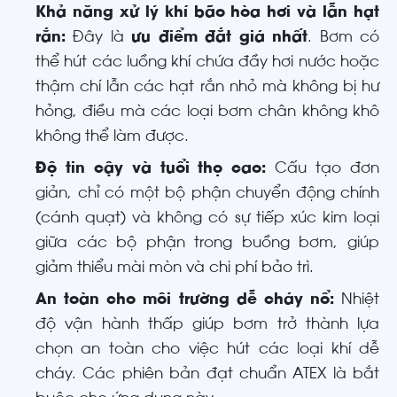
Khả năng xử lý khí bão hòa hơi và lẫn hạt
rắn:
Đây là
ưu điểm đắt giá nhất
. Bơm có
thể hút các luồng khí chứa đầy hơi nước hoặc
thậm chí lẫn các hạt rắn nhỏ mà không bị hư
hỏng, điều mà các loại bơm chân không khô
không thể làm được.
Độ tin cậy và tuổi thọ cao:
Cấu tạo đơn
giản, chỉ có một bộ phận chuyển động chính
(cánh quạt) và không có sự tiếp xúc kim loại
giữa các bộ phận trong buồng bơm, giúp
giảm thiểu mài mòn và chi phí bảo trì.
An toàn cho môi trường dễ cháy nổ:
Nhiệt
độ vận hành thấp giúp bơm trở thành lựa
chọn an toàn cho việc hút các loại khí dễ
cháy. Các phiên bản đạt chuẩn ATEX là bắt