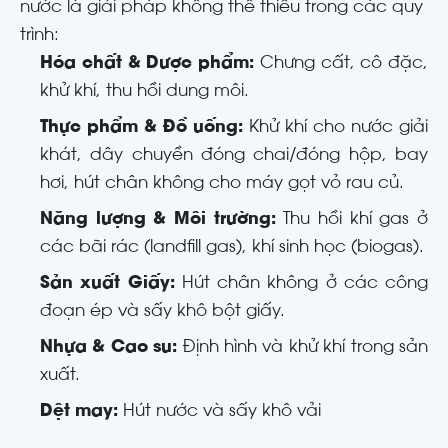
nước là giải pháp không thể thiếu trong các quy
trình:
Hóa chất & Dược phẩm:
Chưng cất, cô đặc,
khử khí, thu hồi dung môi.
Thực phẩm & Đồ uống:
Khử khí cho nước giải
khát, dây chuyền đóng chai/đóng hộp, bay
hơi, hút chân không cho máy gọt vỏ rau củ.
Năng lượng & Môi trường:
Thu hồi khí gas ở
các bãi rác (landfill gas), khí sinh học (biogas).
Sản xuất Giấy:
Hút chân không ở các công
đoạn ép và sấy khô bột giấy.
Nhựa & Cao su:
Định hình và khử khí trong sản
xuất.
Dệt may:
Hút nước và sấy khô vải