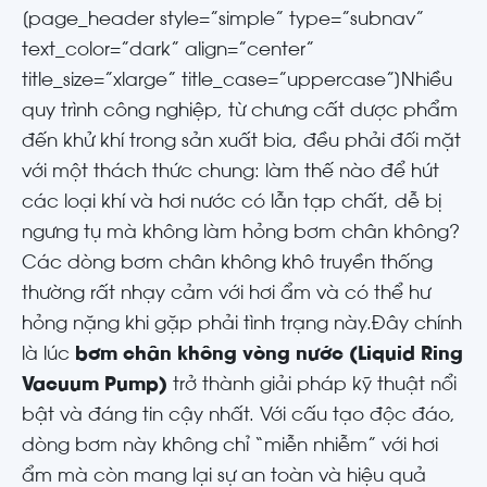
[page_header style=”simple” type=”subnav”
text_color=”dark” align=”center”
title_size=”xlarge” title_case=”uppercase”]
Nhiều
quy trình công nghiệp, từ chưng cất dược phẩm
đến khử khí trong sản xuất bia, đều phải đối mặt
với một thách thức chung: làm thế nào để hút
các loại khí và hơi nước có lẫn tạp chất, dễ bị
ngưng tụ mà không làm hỏng bơm chân không?
Các dòng bơm chân không khô truyền thống
thường rất nhạy cảm với hơi ẩm và có thể hư
hỏng nặng khi gặp phải tình trạng này.
Đây chính
là lúc
bơm chân không vòng nước (Liquid Ring
Vacuum Pump)
trở thành giải pháp kỹ thuật nổi
bật và đáng tin cậy nhất. Với cấu tạo độc đáo,
dòng bơm này không chỉ “miễn nhiễm” với hơi
ẩm mà còn mang lại sự an toàn và hiệu quả