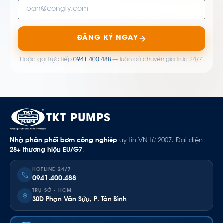
ĐĂNG KÝ NGAY
Hoặc gọi trực tiếp
0941 400 488
— luôn có chuyên gia trực 24/7.
TKT PUMPS
Nhà phân phối bơm công nghiệp
uy tín VN từ 2007. Đại diện
28+ thương hiệu EU/G7
.
HOTLINE 24/7
0941.400.488
TRỤ SỞ · HCM
30D Phan Văn Sửu, P. Tân Bình