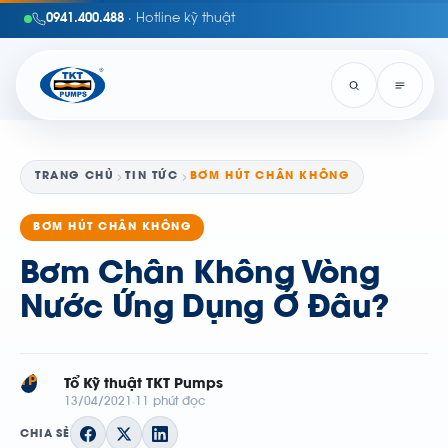
0941.400.488
· Hotline kỹ thuật
TRANG CHỦ
TIN TỨC
BƠM HÚT CHÂN KHÔNG
BƠM HÚT CHÂN KHÔNG
Bơm Chân Không Vòng
Nước Ứng Dụng Ở Đâu?
TP
Tổ Kỹ thuật TKT Pumps
13/04/2021
11 phút đọc
CHIA SẺ