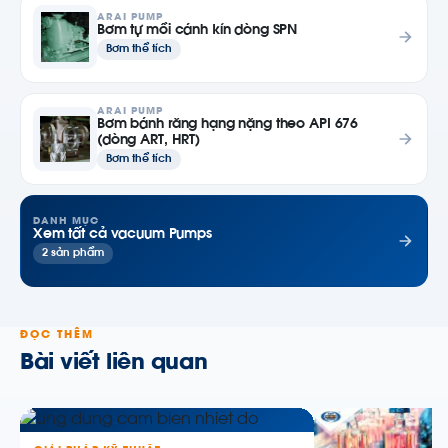
ARAI PUMP
Bơm tự mồi cánh kín dòng SPN
Bơm thể tích
ARAI PUMP
Bơm bánh răng hạng nặng theo API 676
(dòng ART, HRT)
Bơm thể tích
DANH MỤC
Xem tất cả vacuum Pumps
2 sản phẩm
ĐỌC THÊM
Bài viết liên quan