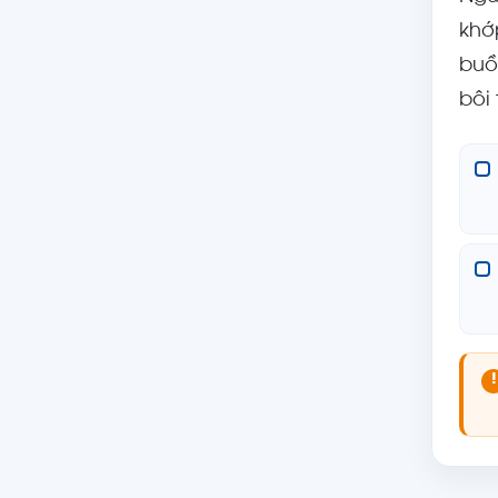
khớ
buồ
bôi
!