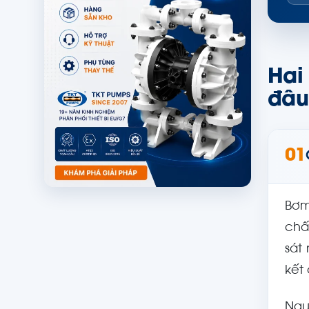
Hai
đâu
01
Bơm
chấ
sát
kết
Ngư