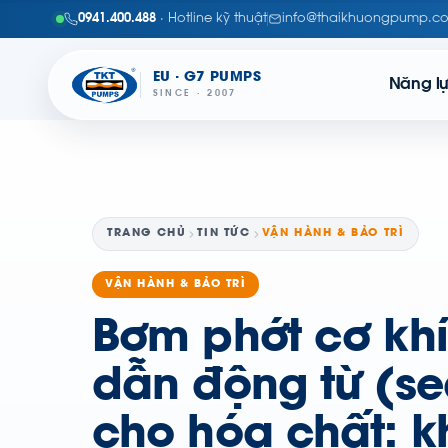
0941.400.488
· Hotline kỹ thuật
info@thaikhuongpump.c
EU · G7 PUMPS
Năng l
SINCE · 2007
TRANG CHỦ
TIN TỨC
VẬN HÀNH & BẢO TRÌ
VẬN HÀNH & BẢO TRÌ
Bơm phớt cơ kh
dẫn động từ (se
cho hóa chất: k