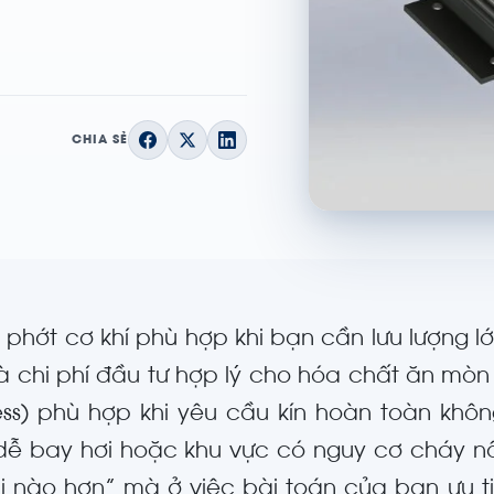
CHIA SẺ
phớt cơ khí phù hợp khi bạn cần lưu lượng lớn
à chi phí đầu tư hợp lý cho hóa chất ăn mò
less) phù hợp khi yêu cầu kín hoàn toàn khôn
dễ bay hơi hoặc khu vực có nguy cơ cháy n
ại nào hơn” mà ở việc bài toán của bạn ưu tiê