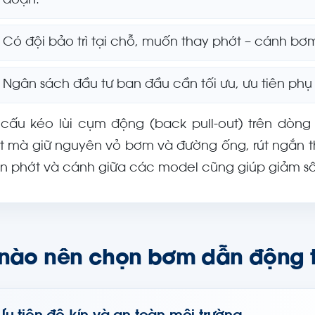
đoạn.
Có đội bảo trì tại chỗ, muốn thay phớt – cánh bơ
Ngân sách đầu tư ban đầu cần tối ưu, ưu tiên phụ 
 cấu kéo lùi cụm động (back pull-out) trên dò
t mà giữ nguyên vỏ bơm và đường ống, rút ngắn t
n phớt và cánh giữa các model cũng giúp giảm số 
 nào nên chọn bơm dẫn động t