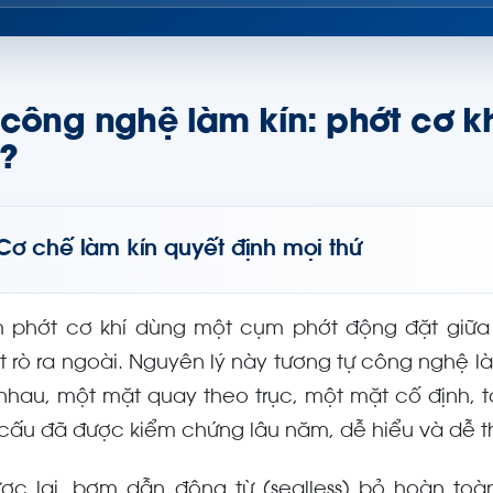
 công nghệ làm kín: phớt cơ kh
?
Cơ chế làm kín quyết định mọi thứ
 phớt cơ khí dùng một cụm phớt động đặt giữa
t rò ra ngoài. Nguyên lý này tương tự công nghệ l
 nhau, một mặt quay theo trục, một mặt cố định, 
 cấu đã được kiểm chứng lâu năm, dễ hiểu và dễ t
ợc lại, bơm dẫn động từ (sealless) bỏ hoàn to