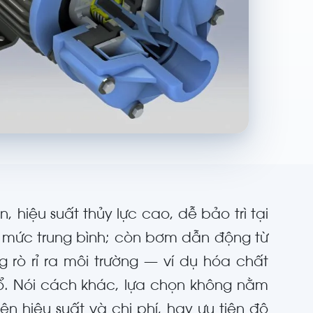
, hiệu suất thủy lực cao, dễ bảo trì tại
n mức trung bình; còn bơm dẫn động từ
g rò rỉ ra môi trường — ví dụ hóa chất
ổ. Nói cách khác, lựa chọn không nằm
n hiệu suất và chi phí, hay ưu tiên độ