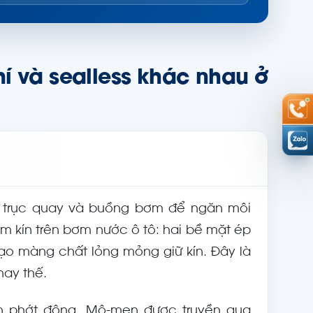
í và sealless khác nhau ở
 trục quay và buồng bơm để ngăn môi
àm kín trên bơm nước ô tô: hai bề mặt ép
tạo màng chất lỏng mỏng giữ kín. Đây là
hay thế.
àn phớt động. Mô-men được truyền qua