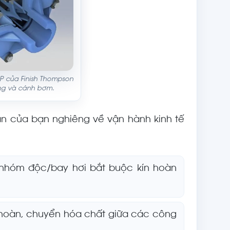
P của Finish Thompson
g và cánh bơm.
oán của bạn nghiêng về vận hành kinh tế
 nhóm độc/bay hơi bắt buộc kín hoàn
 hoàn, chuyển hóa chất giữa các công