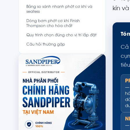
Bảng so sánh nhanh phớt cơ khí và
kín và
sealless
Dòng bơm phớt cơ khí Finish
Thompson cho hóa chất
Tóm
Quy trình chọn đúng cho vị trí lắp đặt
Câu hỏi thường gặp
Cả 
cụm
tiê
P
— 
hó
dò
du
N
— 