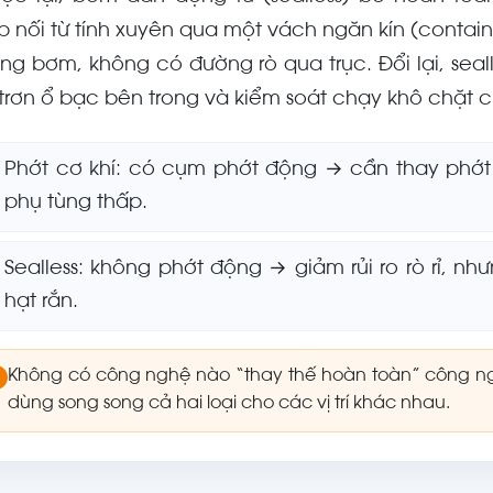
p nối từ tính xuyên qua một vách ngăn kín (contain
ng bơm, không có đường rò qua trục. Đổi lại, sea
 trơn ổ bạc bên trong và kiểm soát chạy khô chặt 
Phớt cơ khí: có cụm phớt động → cần thay phớt 
phụ tùng thấp.
Sealless: không phớt động → giảm rủi ro rò rỉ, n
hạt rắn.
Không có công nghệ nào “thay thế hoàn toàn” công n
dùng song song cả hai loại cho các vị trí khác nhau.