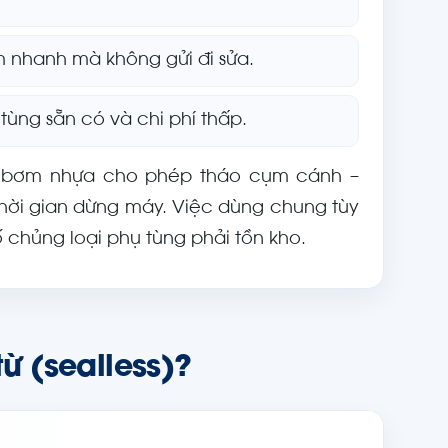
m nhanh mà không gửi đi sửa.
tùng sẵn có và chi phí thấp.
ng bơm nhựa cho phép tháo cụm cánh –
hời gian dừng máy. Việc dùng chung tùy
chủng loại phụ tùng phải tồn kho.
ừ (sealless)?