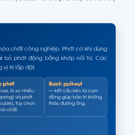
hóa chất công nghiệp. Phớt cơ khí dùng
ại bỏ phớt động bằng khớp nối từ. Các
vị trí lắp đặt.
u phớt
Back pull-out
ows, lò xo nhiều
— kết cấu kéo lùi cụm
-spring) và phớt
động giúp bảo trì không
ouble), tùy chọn
tháo đường ống.
ôi chất.