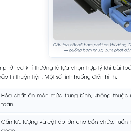
Cấu tạo cắt bổ bơm phớt cơ khí dòng G
— buồng bơm nhựa, cụm phớt độn
 phớt cơ khí thường là lựa chọn hợp lý khi bài t
ảo trì thuận tiện. Một số tình huống điển hình:
Hóa chất ăn mòn mức trung bình, không thuộc
toàn.
Cần lưu lượng và cột áp lớn cho bồn chứa, tuần