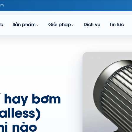
om
ực
Sản phẩm
Giải pháp
Dịch vụ
Tin tức
í hay bơm
alless)
hi nào