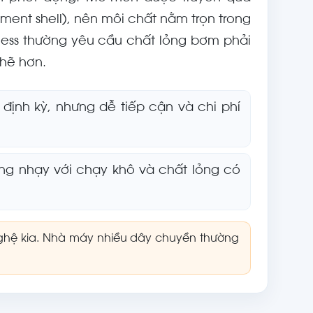
ment shell), nên môi chất nằm trọn trong
lless thường yêu cầu chất lỏng bơm phải
chẽ hơn.
định kỳ, nhưng dễ tiếp cận và chi phí
hưng nhạy với chạy khô và chất lỏng có
ghệ kia. Nhà máy nhiều dây chuyền thường