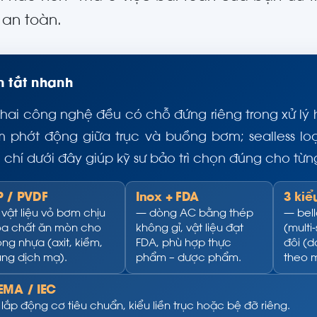
 an toàn.
 tắt nhanh
hai công nghệ đều có chỗ đứng riêng trong xử lý 
 phớt động giữa trục và buồng bơm; sealless lo
u chí dưới đây giúp kỹ sư bảo trì chọn đúng cho từng 
P / PVDF
Inox + FDA
3 kiể
vật liệu vỏ bơm chịu
— dòng AC bằng thép
— bell
a chất ăn mòn cho
không gỉ, vật liệu đạt
(multi
ng nhựa (axit, kiềm,
FDA, phù hợp thực
đôi (d
ng dịch mạ).
phẩm – dược phẩm.
theo m
EMA / IEC
lắp động cơ tiêu chuẩn, kiểu liền trục hoặc bệ đỡ riêng.