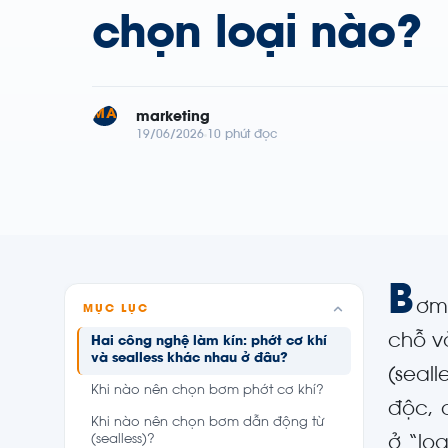
chọn loại nào?
MA
marketing
19/06/2026
10 phút đọc
B
ơm 
MỤC LỤC
chỗ v
Hai công nghệ làm kín: phớt cơ khí
và sealless khác nhau ở đâu?
(seal
Khi nào nên chọn bơm phớt cơ khí?
độc, 
Khi nào nên chọn bơm dẫn động từ
(sealless)?
ở “lo