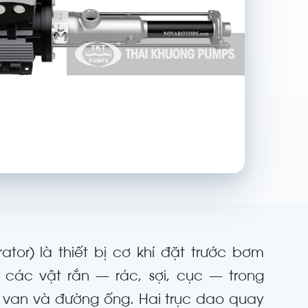
ator) là thiết bị cơ khí đặt trước bơm
các vật rắn — rác, sợi, cục — trong
 van và đường ống. Hai trục dao quay