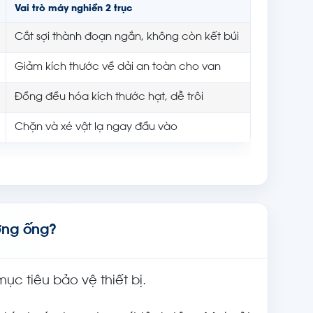
Vai trò máy nghiền 2 trục
Cắt sợi thành đoạn ngắn, không còn kết búi
Giảm kích thước về dải an toàn cho van
Đồng đều hóa kích thước hạt, dễ trôi
Chặn và xé vật lạ ngay đầu vào
ờng ống?
ục tiêu bảo vệ thiết bị.