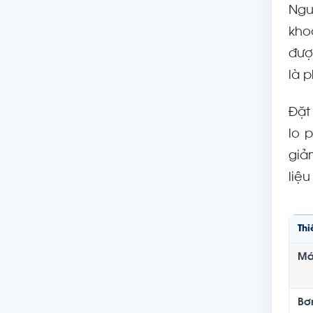
Ngu
kho
đượ
là 
Đặt
lo 
giả
liệ
Thi
Má
Bơ