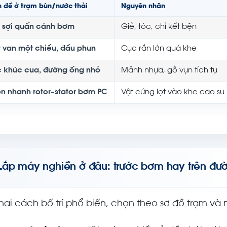
 đề ở trạm bùn/nước thải
Nguyên nhân
i sợi quấn cánh bơm
Giẻ, tóc, chỉ kết bện
t van một chiều, đầu phun
Cục rắn lớn quá khe
c khúc cua, đường ống nhỏ
Mảnh nhựa, gỗ vụn tích tụ
n nhanh rotor–stator bơm PC
Vật cứng lọt vào khe cao su
Lắp máy nghiền ở đâu: trước bơm hay trên đư
hai cách bố trí phổ biến, chọn theo sơ đồ trạm và m