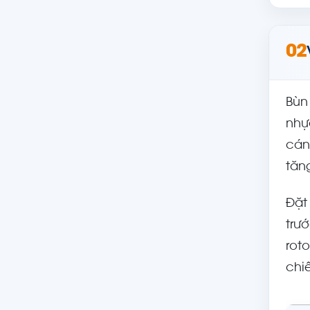
02
Bùn
nhự
cán
tăn
Đặt
trư
rot
chi