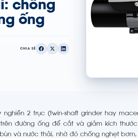
i: chống
ng ống
CHIA SẺ
 nghiền 2 trục (twin-shaft grinder hay macer
trên đường ống để cắt và giảm kích thước 
bùn và nước thải, nhờ đó chống nghẹt bơm,