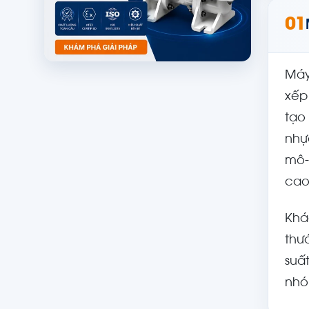
01
Máy
xếp
tạo
nhự
mô-
cao
Khá
thư
suấ
nhó