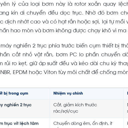
yên lý của loại bơm này là rotor xoắn quay lệc
ang kín di chuyển đều dọc trục. Nhờ đó bơm cho l
c dịch nhớt cao và có hạt rắn hoặc sợi, lại tự mồi 
phần hao mòn và bơm không được chạy khô vì ma sá
 máy nghiền 2 trục phía trước biến cụm thiết bị 
phần cắt nhỏ vật rắn, bơm PC lo phần chuyển d
m rủi ro kẹt, giữ áp suất đều và kéo dài chu kỳ thay
u NBR, EPDM hoặc Viton tùy môi chất để chống mòn
ết bị trong cụm
Nhiệm vụ chính
y nghiền 2 trục
Cắt, giảm kích thước
rác/sợi/cục
m trục vít lệch tâm
Chuyển dòng êm, ổn định, ít