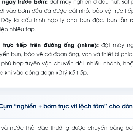
 ngay trước bơm:
đặt máy nghiền ở đầu hút, sát p
 đi vào bơm đều đã được cắt nhỏ, bảo vệ trực ti
 Đây là cấu hình hợp lý cho bùn đặc, bùn lẫn 
iệp nhiều tạp.
 trực tiếp trên đường ống (inline):
đặt máy ngh
yển bùn, bảo vệ cả đoạn ống, van và thiết bị phí
 phù hợp tuyến vận chuyển dài, nhiều nhánh, ho
c khi vào công đoạn xử lý kế tiếp.
Cụm “nghiền + bơm trục vít lệch tâm” cho dò
 và nước thải đặc thường được chuyển bằng bơm t