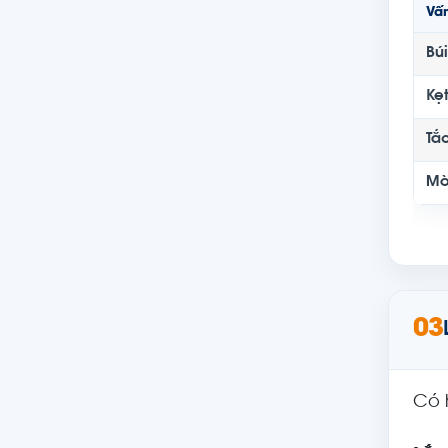
Vấn
Bú
Kẹ
Tắ
Mò
03
Có 