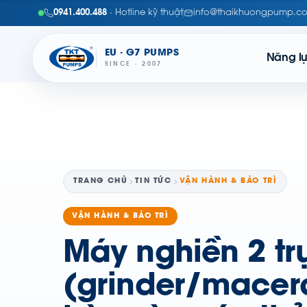
0941.400.488
· Hotline kỹ thuật
info@thaikhuongpump.c
EU · G7 PUMPS
Năng l
SINCE · 2007
TRANG CHỦ
TIN TỨC
VẬN HÀNH & BẢO TRÌ
VẬN HÀNH & BẢO TRÌ
Máy nghiền 2 tr
(grinder/macer