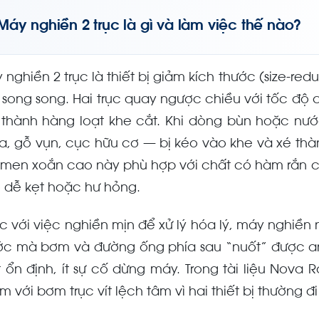
Máy nghiền 2 trục là gì và làm việc thế nào?
 nghiền 2 trục là thiết bị giảm kích thước (size-re
 song song. Hai trục quay ngược chiều với tốc độ
 thành hàng loạt khe cắt. Khi dòng bùn hoặc nước 
a, gỗ vụn, cục hữu cơ — bị kéo vào khe và xé t
men xoắn cao này phù hợp với chất có hàm rắn ca
 dễ kẹt hoặc hư hỏng.
c với việc nghiền mịn để xử lý hóa lý, máy nghiền 
ớc mà bơm và đường ống phía sau “nuốt” được an 
t ổn định, ít sự cố dừng máy. Trong tài liệu Nova
m với bơm trục vít lệch tâm vì hai thiết bị thường 