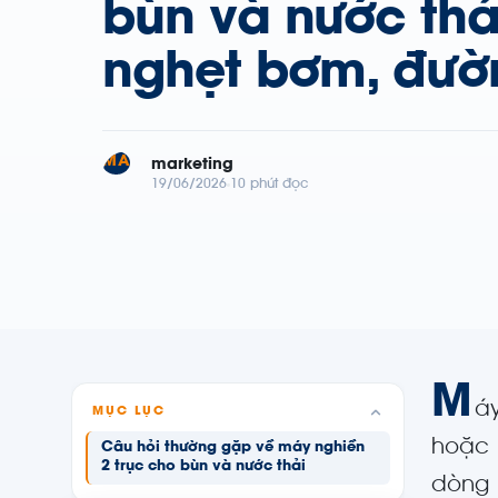
bùn và nước thả
nghẹt bơm, đườ
MA
marketing
19/06/2026
10 phút đọc
M
áy
MỤC LỤC
hoặc 
Câu hỏi thường gặp về máy nghiền
2 trục cho bùn và nước thải
dòng 