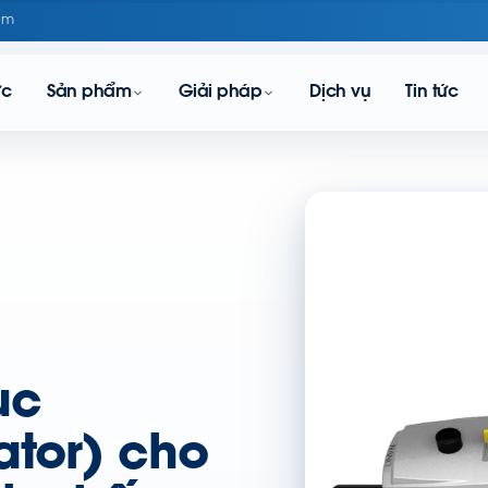
om
ực
Sản phẩm
Giải pháp
Dịch vụ
Tin tức
ục
ator) cho