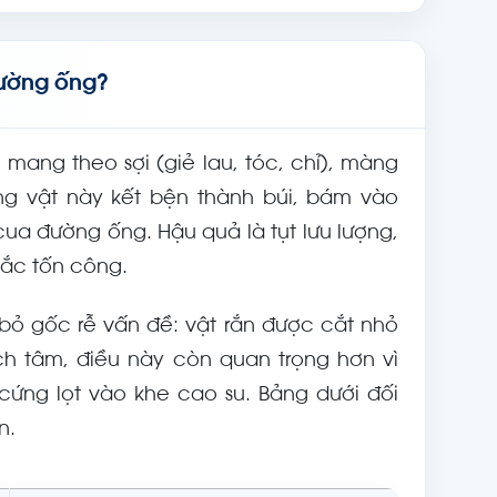
đường ống?
 mang theo sợi (giẻ lau, tóc, chỉ), màng
g vật này kết bện thành búi, bám vào
cua đường ống. Hậu quả là tụt lưu lượng,
tắc tốn công.
bỏ gốc rễ vấn đề: vật rắn được cắt nhỏ
ch tâm, điều này còn quan trọng hơn vì
cứng lọt vào khe cao su. Bảng dưới đối
n.