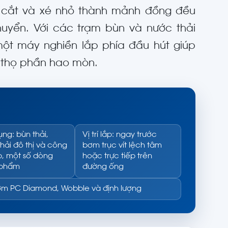
e cắt và xé nhỏ thành mảnh đồng đều
huyển. Với các trạm bùn và nước thải
 một máy nghiền lắp phía đầu hút giúp
ổi thọ phần hao mòn.
ng: bùn thải,
Vị trí lắp: ngay trước
hải đô thị và công
bơm trục vít lệch tâm
p, một số dòng
hoặc trực tiếp trên
 phẩm
đường ống
bơm PC Diamond, Wobble và định lượng