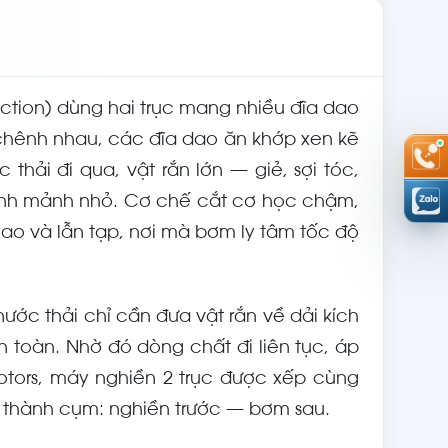
duction) dùng hai trục mang nhiều đĩa dao
 chênh nhau, các đĩa dao ăn khớp xen kẽ
thải đi qua, vật rắn lớn — giẻ, sợi tóc,
hành mảnh nhỏ. Cơ chế cắt cơ học chậm,
o và lẫn tạp, nơi mà bơm ly tâm tốc độ
nước thải chỉ cần đưa vật rắn về dải kích
toàn. Nhờ đó dòng chất đi liên tục, áp
 Rotors, máy nghiền 2 trục được xếp cùng
đi thành cụm: nghiền trước — bơm sau.