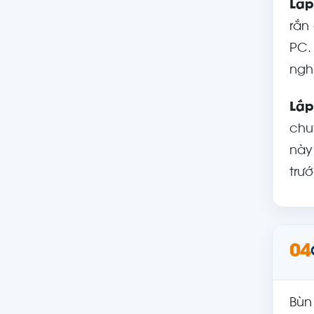
Lắp
rắn
PC.
ngh
Lắp
chu
này
trướ
04
Bùn