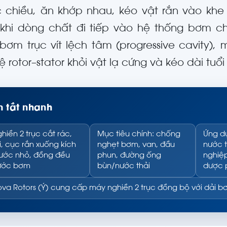
 chiều, ăn khớp nhau, kéo vật rắn vào kh
 khi dòng chất đi tiếp vào hệ thống bơm c
bơm trục vít lệch tâm (progressive cavity),
 rotor–stator khỏi vật lạ cứng và kéo dài tu
 tắt nhanh
hiền 2 trục cắt rác,
Mục tiêu chính: chống
Ứng dụ
i, cục rắn xuống kích
nghẹt bơm, van, đầu
nước t
ước nhỏ, đồng đều
phun, đường ống
nghiệ
rước bơm
bùn/nước thải
dược
va Rotors (Ý) cung cấp máy nghiền 2 trục đồng bộ với dải 