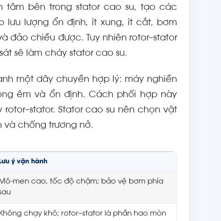
h tâm bên trong stator cao su, tạo các
ưu lượng ổn định, ít xung, ít cắt, bơm
và đảo chiều được. Tuy nhiên rotor–stator
t sẽ làm cháy stator cao su.
thành một dây chuyền hợp lý: máy nghiền
òng êm và ổn định. Cách phối hợp này
 rotor–stator. Stator cao su nên chọn vật
 và chống trương nở.
Lưu ý vận hành
Mô-men cao, tốc độ chậm; bảo vệ bơm phía
sau
Không chạy khô; rotor–stator là phần hao mòn