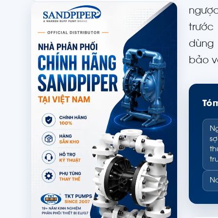
ngược
trước
dùng 
bảo vệ
Tóm
Ng
sợ
th
t
No