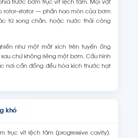
hía trước bơm trục vít lệch tâm. Mọi vật
ếp rotor–stator — phần hao mòn của bơm
rác từ song chắn, hoặc nước thải công
iền như một mắt xích trên tuyến ống
a sau chứ không riêng một bơm. Cấu hình
ặc nơi cần đồng đều hóa kích thước hạt
ng khó
rục vít lệch tâm (progressive cavity).