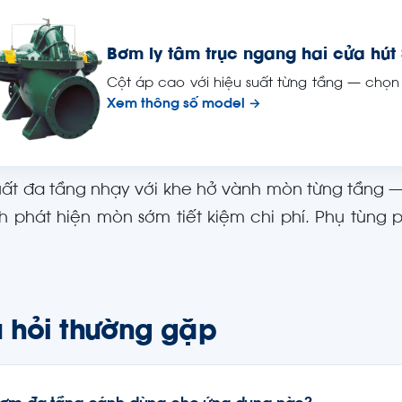
Bơm ly tâm trục ngang hai cửa hút
Cột áp cao với hiệu suất từng tầng — chọn
Xem thông số model →
uất đa tầng nhạy với khe hở vành mòn từng tầng —
h phát hiện mòn sớm tiết kiệm chi phí. Phụ tùng
 hỏi thường gặp