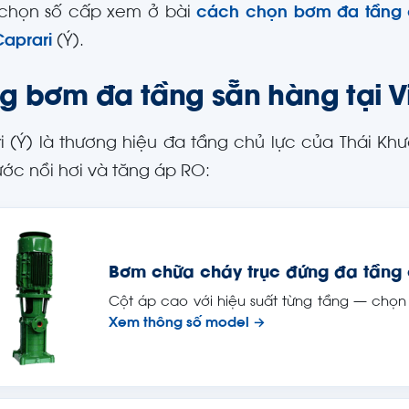
chọn số cấp xem ở bài
cách chọn bơm đa tầng
Caprari
(Ý).
g bơm đa tầng sẵn hàng tại V
i (Ý) là thương hiệu đa tầng chủ lực của Thái 
ớc nồi hơi và tăng áp RO:
Bơm chữa cháy trục đứng đa tầng 
Cột áp cao với hiệu suất từng tầng — chọn
Xem thông số model →