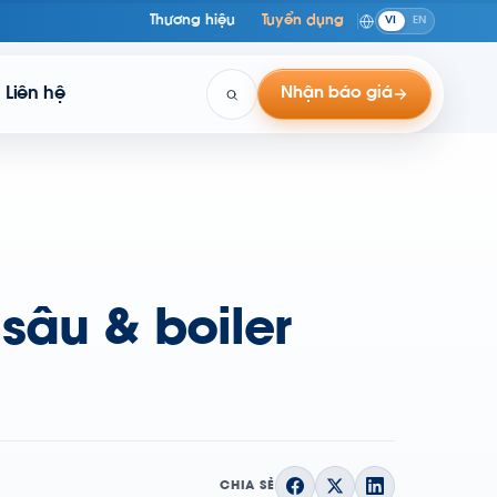
Thương hiệu
Tuyển dụng
VI
EN
Liên hệ
Nhận báo giá
sâu & boiler
CHIA SẺ