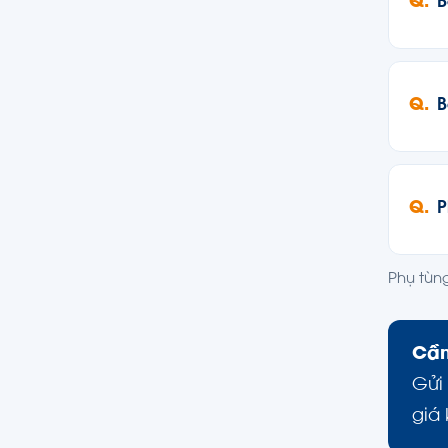
B
B
P
Phụ tùn
Cần
Gửi
giá