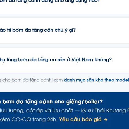
ơm đa tầng cánh dùng cho ứng dụng nào?
ảo trì bơm đa tầng cần chú ý gì?
hụ tùng bơm đa tầng có sẵn ở Việt Nam không?
g cho bơm đa tầng cánh: xem
danh mục sẵn kho theo mode
 bơm đa tầng cánh cho giếng/boiler?
 lưu lượng, cột áp và lưu chất — kỹ sư Thái Khươn
 kèm CO-CQ trong 24h.
Yêu cầu báo giá →