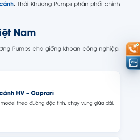
 cánh
. Thái Khương Pumps phân phối chính
iệt Nam
Khương Pumps cho giếng khoan công nghiệp,
cánh HV – Caprari
 model theo đường đặc tính, chạy vùng giữa dải.