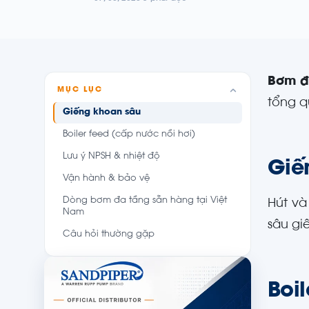
Bơm đ
MỤC LỤC
tổng q
Giếng khoan sâu
Boiler feed (cấp nước nồi hơi)
Lưu ý NPSH & nhiệt độ
Giế
Vận hành & bảo vệ
Dòng bơm đa tầng sẵn hàng tại Việt
Hút và
Nam
sâu gi
Câu hỏi thường gặp
Boil