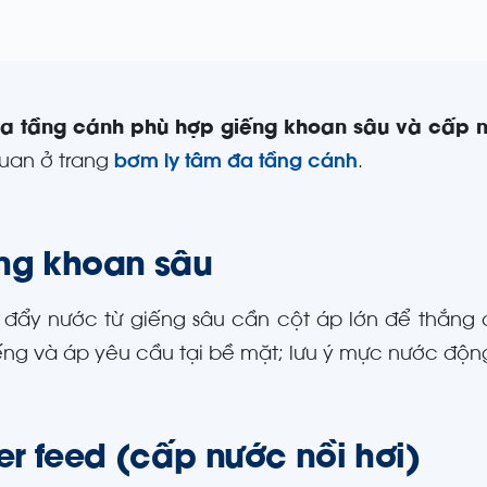
a tầng cánh phù hợp giếng khoan sâu và cấp n
uan ở trang
bơm ly tâm đa tầng cánh
.
ng khoan sâu
 đẩy nước từ giếng sâu cần cột áp lớn để thắng 
ếng và áp yêu cầu tại bề mặt; lưu ý mực nước độn
er feed (cấp nước nồi hơi)