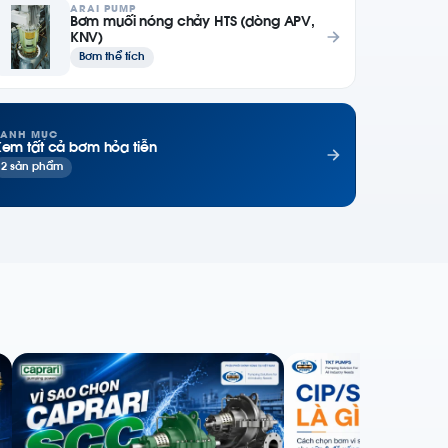
ARAI PUMP
Bơm muối nóng chảy HTS (dòng APV,
KNV)
Bơm thể tích
ANH MỤC
em tất cả bơm hỏa tiễn
2 sản phẩm