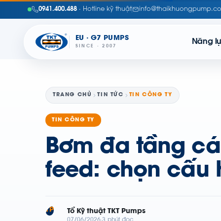
0941.400.488
· Hotline kỹ thuật
info@thaikhuongpump.c
EU · G7 PUMPS
Năng l
SINCE · 2007
TRANG CHỦ
TIN TỨC
TIN CÔNG TY
TIN CÔNG TY
Bơm đa tầng cán
feed: chọn cấu 
TP
Tổ Kỹ thuật TKT Pumps
07/06/2026
3 phút đọc