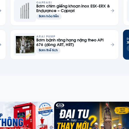
CAPRARI
Bơm chìm giếng khoan inox ESX-ERX &
Endurance – Caprari
Bơm hỏa tiễn
ARAI PUMP
D
Bơm bánh răng hạng nặng theo API
X
676 (dòng ART, HRT)
Bơm thể tích