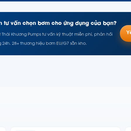
 tư vấn chọn bơm cho ứng dụng của bạn?
Y
ư Thái Khương Pumps tư vấn kỹ thuật miễn phí, phản hồi
g 24h. 28+ thương hiệu bơm EU/G7 sẵn kho.