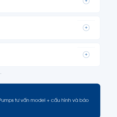
+
+
+
l
.
g Pumps tư vấn model + cấu hình và báo