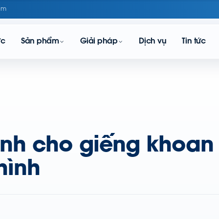
om
ực
Sản phẩm
Giải pháp
Dịch vụ
Tin tức
h cho giếng khoan 
hình