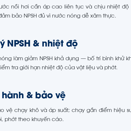
ớc nồi hơi cần áp cao liên tục và chịu nhiệt độ 
 đảm bảo NPSH đủ vì nước nóng dễ xâm thực.
 ý NPSH & nhiệt độ
óng làm giảm NPSH khả dụng — bố trí bình khử k
iểm tra giới hạn nhiệt độ của vật liệu và phớt.
 hành & bảo vệ
o vệ chạy khô và áp suất; chạy gần điểm hiệu su
i, phớt theo khuyến cáo.