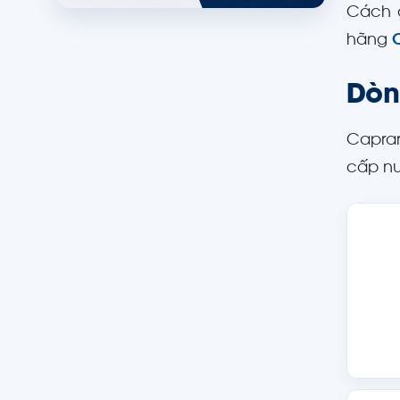
Cách 
hãng
Dòn
Caprar
cấp nư