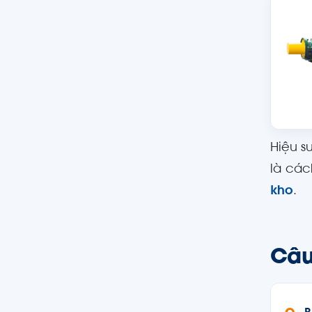
Hiệu s
là các
kho
.
Câu