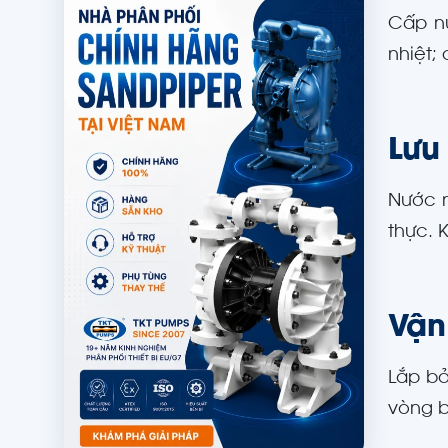
Cấp nư
nhiệt;
Lưu
Nước n
thực. K
Vận
Lắp bả
vòng b