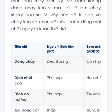
mòn cần thay định kỳ, và bơm không
được chạy khô vì ma sát sẽ làm cháy
stator cao su. Vì vậy nên bố trí bảo vệ
chạy khô và chọn vật liệu stator đúng môi
chất ngay từ khâu thiết kế.
Tiêu chí
Trục vít lệch tâm
Bơm màng
(PC)
(AODD)
Dòng chảy
Đều, ít xung
Có nhịp/xung
Dịch nhớt
Phù hợp
Hạn chế
cao
Dịch có
Phù hợp
Tùy van
hạt/sợi
Tác động cắt
Thấp
Trung bình