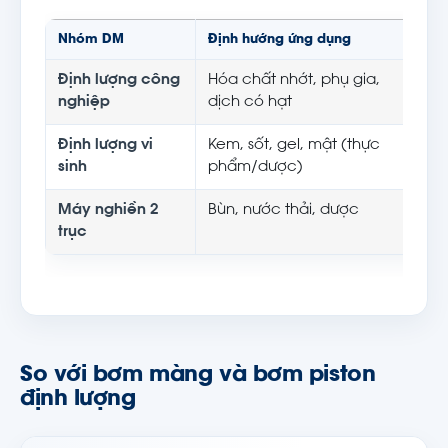
Nhóm DM
Định hướng ứng dụng
Đặc
Định lượng công
Hóa chất nhớt, phụ gia,
Lư
nghiệp
dịch có hạt
tố
Định lượng vi
Kem, sốt, gel, mật (thực
Ít 
sinh
phẩm/dược)
p
Máy nghiền 2
Bùn, nước thải, dược
Gi
trục
tr
So với bơm màng và bơm piston
định lượng