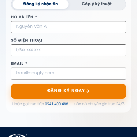
Đăng ký nhận tin
Góp ý kỹ thuật
HỌ VÀ TÊN *
SỐ ĐIỆN THOẠI
EMAIL *
ĐĂNG KÝ NGAY
Hoặc gọi trực tiếp
0941 400 488
— luôn có chuyên gia trực 24/7.