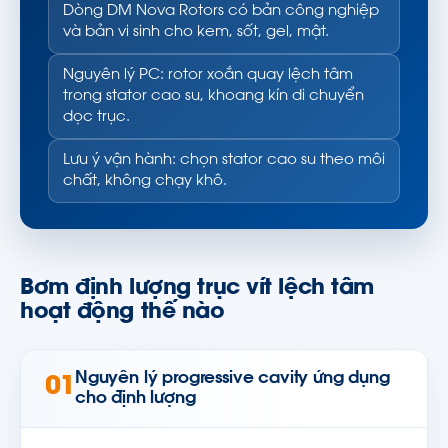
Dòng DM Nova Rotors có bản công nghiệp
và bản vi sinh cho kem, sốt, gel, mật.
Nguyên lý PC: rotor xoắn quay lệch tâm
trong stator cao su, khoang kín di chuyển
dọc trục.
Lưu ý vận hành: chọn stator cao su theo môi
chất, không chạy khô.
Bơm định lượng trục vít lệch tâm
hoạt động thế nào
Nguyên lý progressive cavity ứng dụng
01
cho định lượng