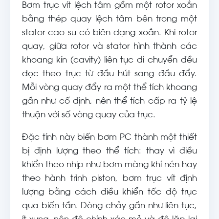
Bơm trục vít lệch tâm gồm một rotor xoắn
bằng thép quay lệch tâm bên trong một
stator cao su có biên dạng xoắn. Khi rotor
quay, giữa rotor và stator hình thành các
khoang kín (cavity) liên tục di chuyển đều
dọc theo trục từ đầu hút sang đầu đẩy.
Mỗi vòng quay đẩy ra một thể tích khoang
gần như cố định, nên thể tích cấp ra tỷ lệ
thuận với số vòng quay của trục.
Đặc tính này biến bơm PC thành một thiết
bị định lượng theo thể tích: thay vì điều
khiển theo nhịp như bơm màng khí nén hay
theo hành trình piston, bơm trục vít định
lượng bằng cách điều khiển tốc độ trục
qua biến tần. Dòng chảy gần như liên tục,