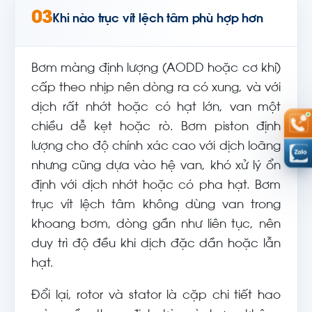
03
Khi nào trục vít lệch tâm phù hợp hơn
Bơm màng định lượng (AODD hoặc cơ khí)
cấp theo nhịp nên dòng ra có xung, và với
dịch rất nhớt hoặc có hạt lớn, van một
chiều dễ kẹt hoặc rò. Bơm piston định
lượng cho độ chính xác cao với dịch loãng
nhưng cũng dựa vào hệ van, khó xử lý ổn
định với dịch nhớt hoặc có pha hạt. Bơm
trục vít lệch tâm không dùng van trong
khoang bơm, dòng gần như liên tục, nên
duy trì độ đều khi dịch đặc dần hoặc lẫn
hạt.
Đổi lại, rotor và stator là cặp chi tiết hao