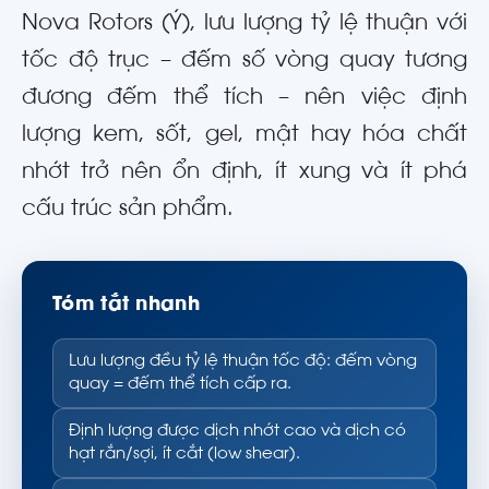
Nova Rotors (Ý), lưu lượng tỷ lệ thuận với
tốc độ trục – đếm số vòng quay tương
đương đếm thể tích – nên việc định
lượng kem, sốt, gel, mật hay hóa chất
nhớt trở nên ổn định, ít xung và ít phá
cấu trúc sản phẩm.
Tóm tắt nhanh
Lưu lượng đều tỷ lệ thuận tốc độ: đếm vòng
quay = đếm thể tích cấp ra.
Định lượng được dịch nhớt cao và dịch có
hạt rắn/sợi, ít cắt (low shear).