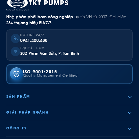
TKT PUMPS
Nhà phân phối bơm công nghiệp
uy tín VN từ 2007. Đại diện
28+ thương hiệu EU/G7
.
HOTLINE 24/7
0941.400.488
TRỤ SỞ · HCM
30D Phan Văn Sửu, P. Tân Bình
ISO 9001:2015
Quality Management Certified
SẢN PHẨM
GIẢI PHÁP NGÀNH
CÔNG TY