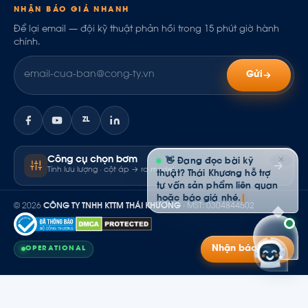
NHẬN BÁO GIÁ NHANH
Để lại email — đội kỹ thuật phản hồi trong 15 phút giờ hành
chính.
Gửi
ZL
Công cụ chọn bơm
✕
👋 Đang đọc bài kỹ
Tính lưu lượng · cột áp → ra model
thuật? Thái Khương hỗ trợ
tư vấn sản phẩm liên quan
hoặc báo giá nhé.
© 2026
CÔNG TY TNHH KTTM THÁI KHƯƠNG
· MST: 0304844502
Nhận báo giá
OPERATIONAL