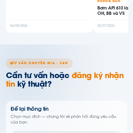
HƯỚNG DẪN
Bơm API 610 là g
OH, BB và VS
06/08/2026
20/07/2026
TƯ VẤN CHUYÊN GIA · 24H
Cần tư vấn hoặc
đăng ký nhận
tin
kỹ thuật?
Để lại thông tin
Chọn mục đích — chúng tôi sẽ phản hồi đúng yêu cầu
của bạn.