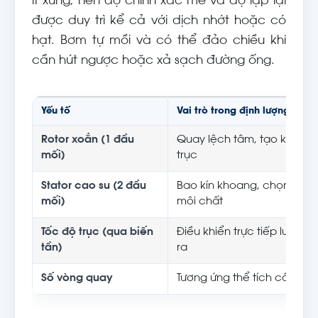
ít xung, nên độ chính xác mẻ và độ lặp lại
được duy trì kể cả với dịch nhớt hoặc có
hạt. Bơm tự mồi và có thể đảo chiều khi
cần hút ngược hoặc xả sạch đường ống.
Yếu tố
Vai trò trong định lượng
Rotor xoắn (1 đầu
Quay lệch tâm, tạo khoang
mối)
trục
Stator cao su (2 đầu
Bao kín khoang, chọn NBR
mối)
môi chất
Tốc độ trục (qua biến
Điều khiển trực tiếp lưu lượ
tần)
ra
Số vòng quay
Tương ứng thể tích cấp – c