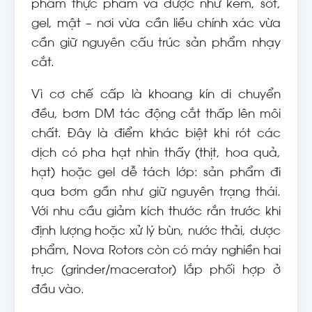
phẩm thực phẩm và dược như kem, sốt,
gel, mật – nơi vừa cần liều chính xác vừa
cần giữ nguyên cấu trúc sản phẩm nhạy
cắt.
Vì cơ chế cấp là khoang kín di chuyển
đều, bơm DM tác động cắt thấp lên môi
chất. Đây là điểm khác biệt khi rót các
dịch có pha hạt nhìn thấy (thịt, hoa quả,
hạt) hoặc gel dễ tách lớp: sản phẩm đi
qua bơm gần như giữ nguyên trạng thái.
Với nhu cầu giảm kích thước rắn trước khi
định lượng hoặc xử lý bùn, nước thải, dược
phẩm, Nova Rotors còn có máy nghiền hai
trục (grinder/macerator) lắp phối hợp ở
đầu vào.