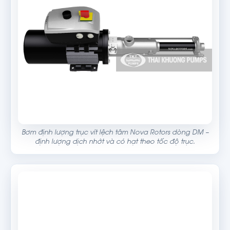
Bơm định lượng trục vít lệch tâm Nova Rotors dòng DM –
định lượng dịch nhớt và có hạt theo tốc độ trục.