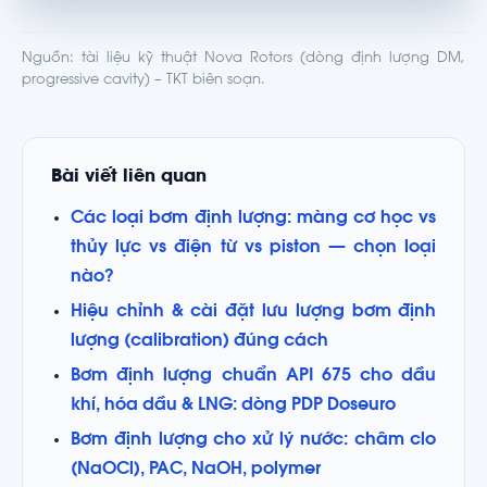
Nguồn: tài liệu kỹ thuật Nova Rotors (dòng định lượng DM,
progressive cavity) – TKT biên soạn.
Bài viết liên quan
Các loại bơm định lượng: màng cơ học vs
thủy lực vs điện từ vs piston — chọn loại
nào?
Hiệu chỉnh & cài đặt lưu lượng bơm định
lượng (calibration) đúng cách
Bơm định lượng chuẩn API 675 cho dầu
khí, hóa dầu & LNG: dòng PDP Doseuro
Bơm định lượng cho xử lý nước: châm clo
(NaOCl), PAC, NaOH, polymer