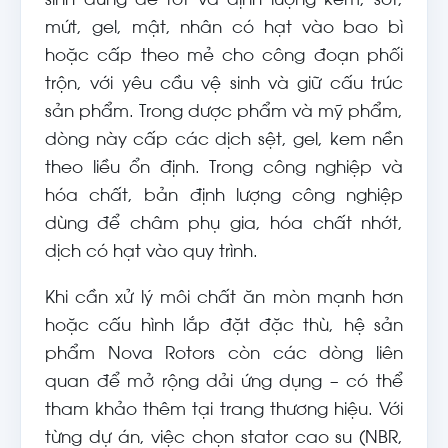
sinh dùng để rót và định lượng kem, sốt,
mứt, gel, mật, nhân có hạt vào bao bì
hoặc cấp theo mẻ cho công đoạn phối
trộn, với yêu cầu vệ sinh và giữ cấu trúc
sản phẩm. Trong dược phẩm và mỹ phẩm,
dòng này cấp các dịch sệt, gel, kem nền
theo liều ổn định. Trong công nghiệp và
hóa chất, bản định lượng công nghiệp
dùng để châm phụ gia, hóa chất nhớt,
dịch có hạt vào quy trình.
Khi cần xử lý môi chất ăn mòn mạnh hơn
hoặc cấu hình lắp đặt đặc thù, hệ sản
phẩm Nova Rotors còn các dòng liên
quan để mở rộng dải ứng dụng – có thể
tham khảo thêm tại trang thương hiệu. Với
từng dự án, việc chọn stator cao su (NBR,