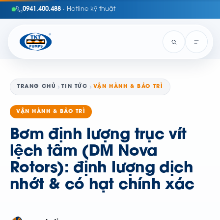
0941.400.488
· Hotline kỹ thuật
TRANG CHỦ
TIN TỨC
VẬN HÀNH & BẢO TRÌ
VẬN HÀNH & BẢO TRÌ
Bơm định lượng trục vít
lệch tâm (DM Nova
Rotors): định lượng dịch
nhớt & có hạt chính xác