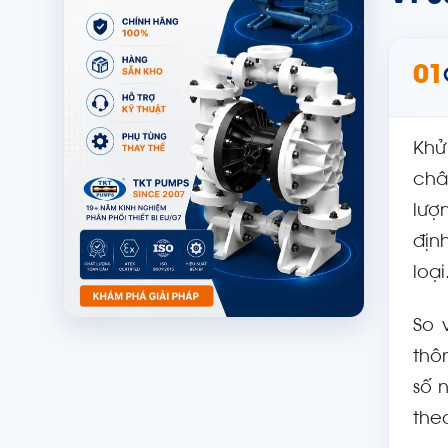
01
Khử
châ
lượ
địn
loại
So 
thô
số 
the