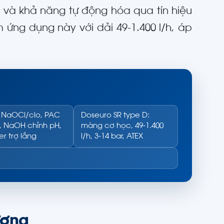
g và khả năng tự động hóa qua tín hiệu
ứng dụng này với dải 49-1.400 l/h, áp
NaOCl/clo, PAC
Doseuro SR type D:
, NaOH chỉnh pH,
màng cơ học, 49-1.400
r trợ lắng
l/h, 3-14 bar, ATEX
ượng