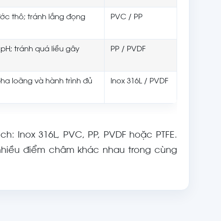
ước thô; tránh lắng đọng
PVC / PP
pH; tránh quá liều gây
PP / PVDF
ha loãng và hành trình đủ
Inox 316L / PVDF
h: Inox 316L, PVC, PP, PVDF hoặc PTFE.
hiều điểm châm khác nhau trong cùng