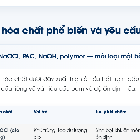
 hóa chất phổ biến và yêu cầ
NaOCl, PAC, NaOH, polymer — mỗi loại một bà
 hóa chất dưới đây xuất hiện ở hầu hết trạm cấp n
 cầu riêng về vật liệu đầu bơm và độ ổn định liều:
a chất
Vai trò
Lưu ý khi châm
OCl (clo
Khử trùng, tạo dư lượng
Sinh bọt khí, ăn mò
ng)
clo
ổn định