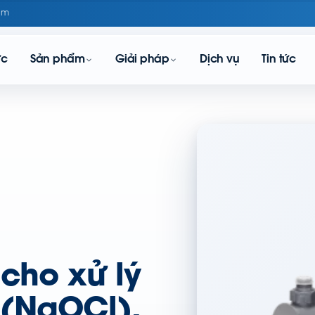
om
ực
Sản phẩm
Giải pháp
Dịch vụ
Tin tức
cho xử lý
 (NaOCl),