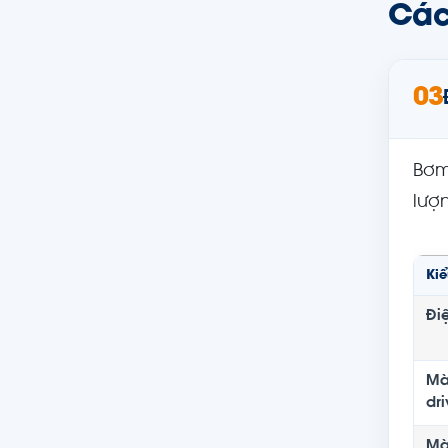
Các
03
Bơm
lượ
Ki
Điệ
Mà
dr
Mà