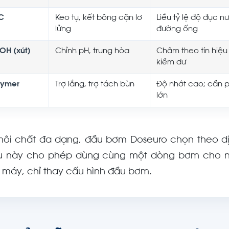
C
Keo tụ, kết bông cặn lơ
Liều tỷ lệ độ đục n
lửng
đường ống
OH (xút)
Chỉnh pH, trung hòa
Châm theo tín hiệu 
kiềm dư
lymer
Trợ lắng, trợ tách bùn
Độ nhớt cao; cần p
lớn
môi chất đa dạng, đầu bơm Doseuro chọn theo dịc
u này cho phép dùng cùng một dòng bơm cho n
 máy, chỉ thay cấu hình đầu bơm.