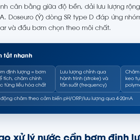
ình cân bằng giữa độ bền, dải lưu lượng rộn
A. Doseuro (Ý) dòng SR type D đáp ứng nhóm 
bar và đầu bơm chọn theo môi chất.
 tắt nhanh
m định lượng = bơm
Lưu lượng chỉnh qua
Châm 
ể tích, châm chính
hành trình (stroke) và
keo tụ
c từng liều hóa chất
tần suất (frequency)
polyme
 động châm theo cảm biến pH/ORP/lưu lượng qua 4-20mA
sao xử lý nước cần bơm định l