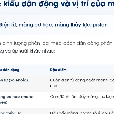
 kiểu dẫn động và vị trí của
Điện từ, màng cơ học, màng thủy lực, piston
 định lượng phân loại theo cách dẫn động phần 
ng và áp suất khác nhau:
ểu dẫn động
Đặc điểm
n từ (solenoid)
Cuộn điện từ đóng-ngắt nhanh, gọ
nhỏ
ng cơ học (motor-
Cam/lệch tâm đẩy màng, lưu lượn
iven)
ng thủy lực
Dầu đẩy màng, chống rò rỉ, chịu 