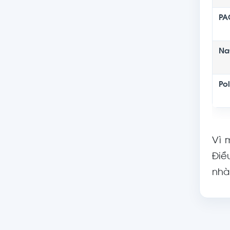
PA
Na
Po
Vì 
Điề
nhà