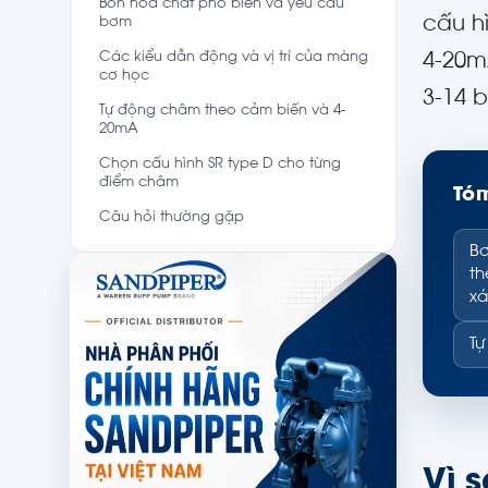
Bốn hóa chất phổ biến và yêu cầu
cấu h
bơm
Các kiểu dẫn động và vị trí của màng
4-20m
cơ học
3-14 
Tự động châm theo cảm biến và 4-
20mA
Chọn cấu hình SR type D cho từng
điểm châm
Tóm
Câu hỏi thường gặp
Bơ
th
xá
Tự
Vì 