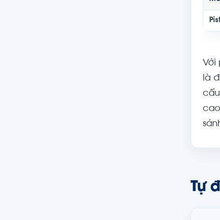
Pi
Với
là 
cấu
cao
sán
Tự 