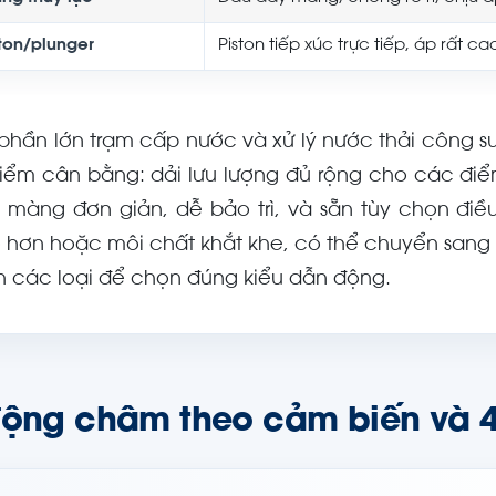
ston/plunger
Piston tiếp xúc trực tiếp, áp rất ca
 phần lớn trạm cấp nước và xử lý nước thải công s
điểm cân bằng: dải lưu lượng đủ rộng cho các 
 màng đơn giản, dễ bảo trì, và sẵn tùy chọn điều
 hơn hoặc môi chất khắt khe, có thể chuyển sang 
h các loại để chọn đúng kiểu dẫn động.
động châm theo cảm biến và 