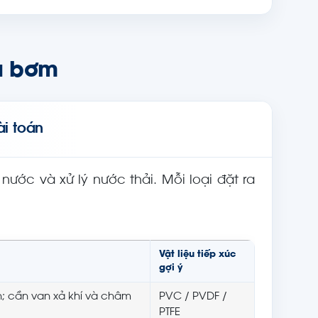
u bơm
i toán
ước và xử lý nước thải. Mỗi loại đặt ra
Vật liệu tiếp xúc
gợi ý
n; cần van xả khí và châm
PVC / PVDF /
PTFE