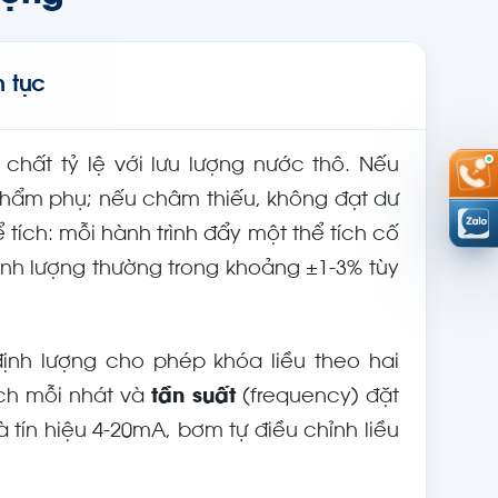
n tục
chất tỷ lệ với lưu lượng nước thô. Nếu
phẩm phụ; nếu châm thiếu, không đạt dư
tích: mỗi hành trình đẩy một thể tích cố
 định lượng thường trong khoảng ±1-3% tùy
định lượng cho phép khóa liều theo hai
tích mỗi nhát và
tần suất
(frequency) đặt
tín hiệu 4-20mA, bơm tự điều chỉnh liều