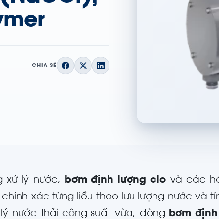
ymer
CHIA SẺ
g xử lý nước,
bơm định lượng clo
và các hó
chính xác từng liều theo lưu lượng nước và t
 lý nước thải công suất vừa, dòng
bơm định