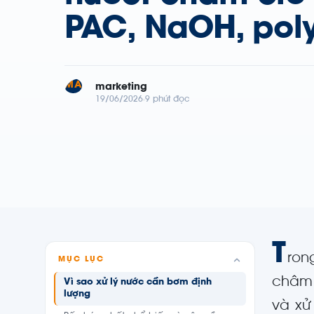
PAC, NaOH, pol
MA
marketing
19/06/2026
9 phút đọc
T
ron
MỤC LỤC
châm 
Vì sao xử lý nước cần bơm định
lượng
và xử