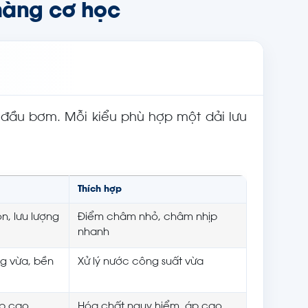
 màng cơ học
đầu bơm. Mỗi kiểu phù hợp một dải lưu
Thích hợp
n, lưu lượng
Điểm châm nhỏ, châm nhịp
nhanh
g vừa, bền
Xử lý nước công suất vừa
áp cao
Hóa chất nguy hiểm, áp cao