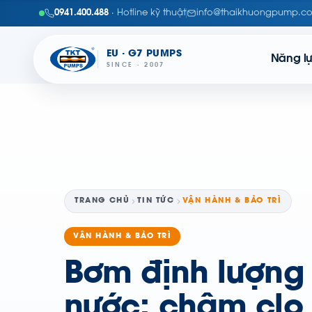
0941.400.488
· Hotline kỹ thuật
info@thaikhuongpump.c
EU · G7 PUMPS
Năng l
SINCE · 2007
TRANG CHỦ
TIN TỨC
VẬN HÀNH & BẢO TRÌ
VẬN HÀNH & BẢO TRÌ
Bơm định lượng 
nước: châm clo