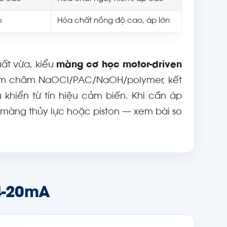
o
Hóa chất nồng độ cao, áp lớn
uất vừa, kiểu
màng cơ học motor-driven
điểm châm NaOCl/PAC/NaOH/polymer, kết
 khiển từ tín hiệu cảm biến. Khi cần áp
màng thủy lực hoặc piston — xem bài so
4-20mA