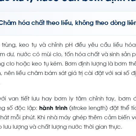
Châm hóa chất theo liều, không theo dòng liê
 trùng, keo tụ và chỉnh pH đều yêu cầu liều hóa 
m dư, nước có mùi clo, tốn hóa chất và sinh sản 
ng clo hoặc keo tụ kém. Bơm định lượng là bơm thể 
h, nên liều châm bám sát giá trị cài đặt với sai số
.
với van tiết lưu hay bơm ly tâm chỉnh tay, bơm 
ng số độc lập:
hành trình
(stroke length) đặt thể 
nhát mỗi phút. Khi nhà máy ghép thêm cảm biến và 
o lưu lượng và chất lượng nước thời gian thực.