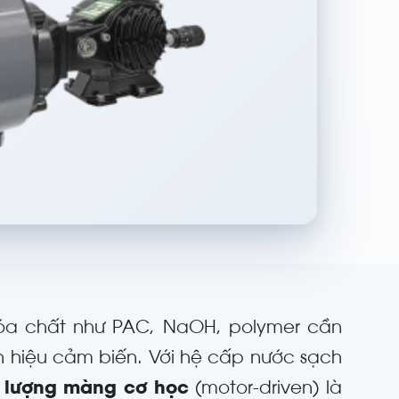
a chất như PAC, NaOH, polymer cần
ín hiệu cảm biến. Với hệ cấp nước sạch
 lượng màng cơ học
(motor-driven) là