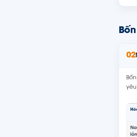
Bốn
02
Bốn
yêu
Hó
Na
lỏ