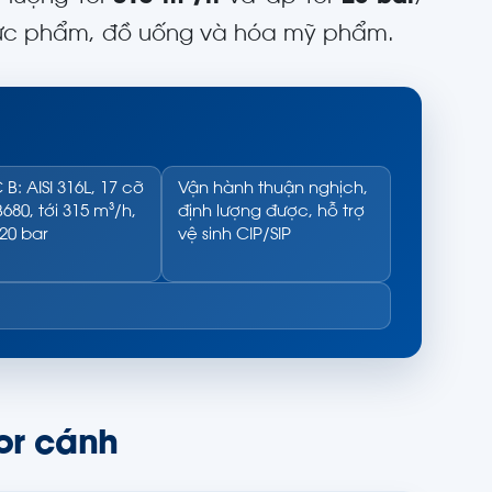
hực phẩm, đồ uống và hóa mỹ phẩm.
: AISI 316L, 17 cỡ
Vận hành thuận nghịch,
680, tới 315 m³/h,
định lượng được, hỗ trợ
 20 bar
vệ sinh CIP/SIP
or cánh