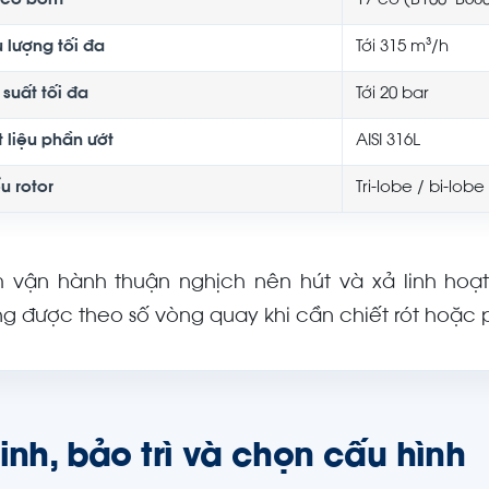
 cỡ bơm
17 cỡ (B100–B68
u lượng tối đa
Tới 315 m³/h
 suất tối đa
Tới 20 bar
t liệu phần ướt
AISI 316L
u rotor
Tri-lobe / bi-lob
 vận hành thuận nghịch nên hút và xả linh hoạt
ng được theo số vòng quay khi cần chiết rót hoặc ph
inh, bảo trì và chọn cấu hình