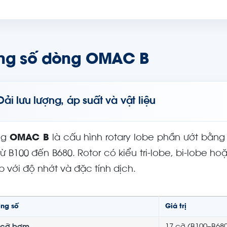
ng số dòng OMAC B
Dải lưu lượng, áp suất và vật liệu
ng
OMAC B
là cấu hình rotary lobe phần ướt bằn
từ B100 đến B680. Rotor có kiểu tri-lobe, bi-lobe 
p với độ nhớt và đặc tính dịch.
ông số
Giá trị