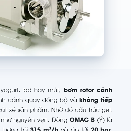
 yogurt, bơ hay mứt,
bơm rotor cánh
hình cánh quay đồng bộ và
không tiếp
cắt xé sản phẩm. Nhờ đó cấu trúc gel,
n như nguyên vẹn. Dòng
OMAC B
(Ý) là
 lượng tới
315 m³/h
và áp tới
20 bar
,