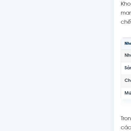
Kho
man
chế
Nh
Nh
Sả
Ch
Mứ
Tro
các