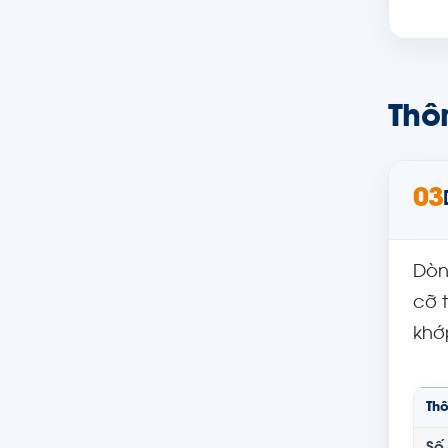
Thô
03
Dò
cỡ 
khớ
Th