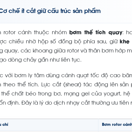
Cơ chế ít cắt giữ cấu trúc sản phẩm
 rotor cánh thuộc nhóm
bơm thể tích quay
: h
ợc chiều nhờ hộp số đồng bộ phía sau, giữ
khe
g quay, các khoang giữa rotor và thân bơm hớp một
 tạo dòng chảy gần như liên tục.
c với bơm ly tâm dùng cánh quạt tốc độ cao băm
h theo thể tích. Lực cắt (shear) tác động lên sả
h thể chất béo trong bơ, mạng gel của yogurt, 
ổn định. Đây là lý do dịch nhạy cắt thường ưu tiên 
u chí
Bơm rotor cán