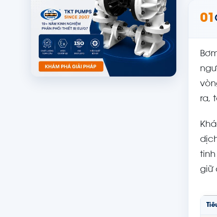
01
Bơm
ngư
vòn
ra,
Khá
dịc
tin
giữ 
Tiê