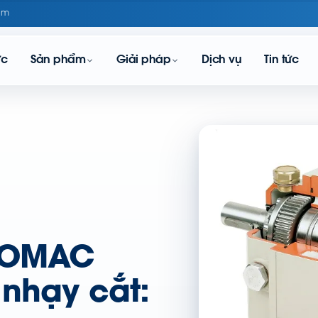
om
ực
Sản phẩm
Giải pháp
Dịch vụ
Tin tức
h OMAC
 nhạy cắt: