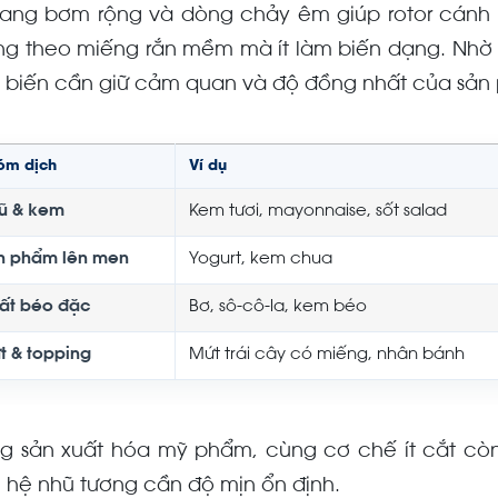
ang bơm rộng và dòng chảy êm giúp rotor cánh 
g theo miếng rắn mềm mà ít làm biến dạng. Nhờ
 biến cần giữ cảm quan và độ đồng nhất của sản
óm dịch
Ví dụ
ũ & kem
Kem tươi, mayonnaise, sốt salad
n phẩm lên men
Yogurt, kem chua
ất béo đặc
Bơ, sô-cô-la, kem béo
t & topping
Mứt trái cây có miếng, nhân bánh
ng sản xuất hóa mỹ phẩm, cùng cơ chế ít cắt cò
 hệ nhũ tương cần độ mịn ổn định.