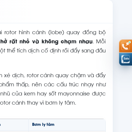
ai rotor hình cánh (lobe) quay đồng bộ
 hở rất nhỏ và không chạm nhau
. Mỗi
 thể tích dịch cố định rồi đẩy sang đầu
 xé dịch, rotor cánh quay chậm và đẩy
n phẩm thấp, nên các cấu trúc nhạy như
hệ nhũ của kem hay sốt mayonnaise được
rotor cánh thay vì bơm ly tâm.
h
Bơm ly tâm