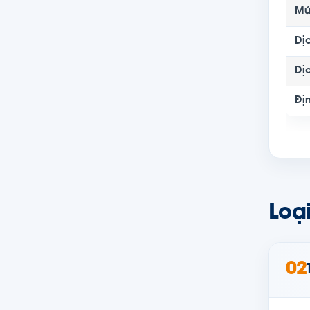
Mứ
Dị
Dị
Đị
Loạ
02