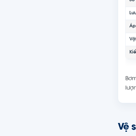
Số
Lư
Áp
Vậ
Kiể
Bơm
lượ
Vệ s