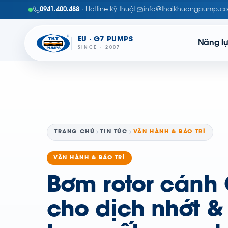
0941.400.488
· Hotline kỹ thuật
info@thaikhuongpump.c
EU · G7 PUMPS
Năng l
SINCE · 2007
TRANG CHỦ
TIN TỨC
VẬN HÀNH & BẢO TRÌ
VẬN HÀNH & BẢO TRÌ
Bơm rotor cán
cho dịch nhớt &