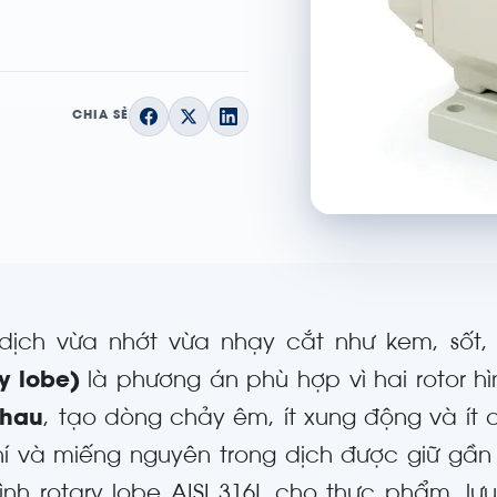
CHIA SẺ
 dịch vừa nhớt vừa nhạy cắt như kem, sốt,
ry lobe)
là phương án phù hợp vì hai rotor 
nhau
, tạo dòng chảy êm, ít xung động và ít 
hí và miếng nguyên trong dịch được giữ gầ
ình rotary lobe AISI 316L cho thực phẩm, lưu