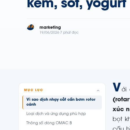
kem, sốt, yogurt
MA
marketing
19/06/2026
7 phút đọc
V
ới
MỤC LỤC
(rota
Vì sao dịch nhạy cắt cần bơm rotor
cánh
xúc 
Loại dịch và ứng dụng phù hợp
bọt k
Thông số dòng OMAC B
cấu h