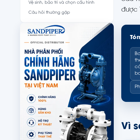
Vệ sinh, bảo trì và chọn cấu hình
được 
Câu hỏi thường gặp
Tóm
Bơ
th
cá
bơ
Ph
Vì 