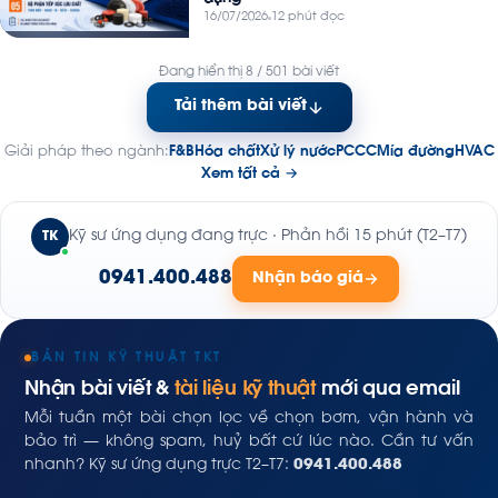
16/07/2026
12 phút đọc
Đang hiển thị 8 / 501 bài viết
Tải thêm bài viết
Giải pháp theo ngành:
F&B
Hóa chất
Xử lý nước
PCCC
Mía đường
HVAC
Xem tất cả →
Kỹ sư ứng dụng đang trực · Phản hồi 15 phút (T2–T7)
TK
0941.400.488
Nhận báo giá
BẢN TIN KỸ THUẬT TKT
Nhận bài viết &
tài liệu kỹ thuật
mới qua email
Mỗi tuần một bài chọn lọc về chọn bơm, vận hành và
bảo trì — không spam, huỷ bất cứ lúc nào. Cần tư vấn
nhanh? Kỹ sư ứng dụng trực T2–T7:
0941.400.488