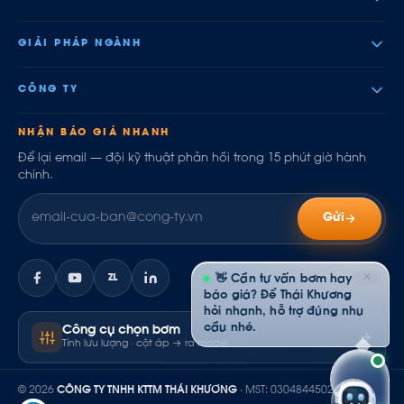
GIẢI PHÁP NGÀNH
CÔNG TY
NHẬN BÁO GIÁ NHANH
Để lại email — đội kỹ thuật phản hồi trong 15 phút giờ hành
chính.
Gửi
✕
ZL
👋 Cần tư vấn bơm hay
báo giá? Để Thái Khương
hỏi nhanh, hỗ trợ đúng nhu
cầu nhé.
Công cụ chọn bơm
Tính lưu lượng · cột áp → ra model
© 2026
CÔNG TY TNHH KTTM THÁI KHƯƠNG
· MST: 0304844502