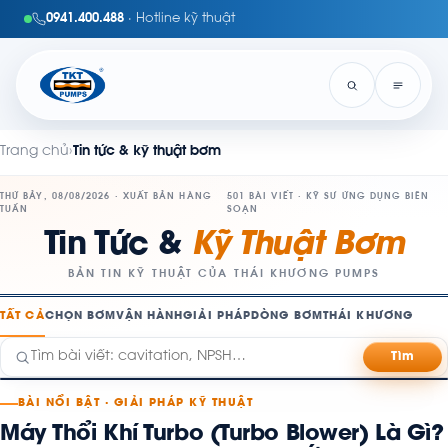
0941.400.488
· Hotline kỹ thuật
Trang chủ
›
Tin tức & kỹ thuật bơm
THỨ BẢY, 08/08/2026 · XUẤT BẢN HÀNG
501 BÀI VIẾT · KỸ SƯ ỨNG DỤNG BIÊN
TUẦN
SOẠN
Tin Tức &
Kỹ Thuật Bơm
BẢN TIN KỸ THUẬT CỦA THÁI KHƯƠNG PUMPS
TẤT CẢ
CHỌN BƠM
VẬN HÀNH
GIẢI PHÁP
DÒNG BƠM
THÁI KHƯƠNG
Tìm
BÀI NỔI BẬT · GIẢI PHÁP KỸ THUẬT
Máy Thổi Khí Turbo (Turbo Blower) Là Gì?