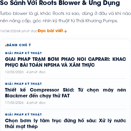
So Sánh Với Roots Blower & Ứng Dụng
Turbo blower là gì, khác Roots ra sao, dùng ở đâu và khi nào
nên nâng cấp, góc nhìn kỹ thuật từ Thái Khương Pumps.
Đọc bài viết
16/04/2026
8 phút đọc
ĐÁNG CHÚ Ý
GIẢI PHÁP KỸ THUẬT
GIẢI PHÁP TRẠM BƠM PHAO NỔI CAPRARI: KHẮC
PHỤC BÀI TOÁN NPSHA VÀ XÂM THỰC
12/03/2026 · 4 phút đọc
GIẢI PHÁP KỸ THUẬT
Thiết kế Compressor Skid: Từ chọn máy nén
Blackmer đến chạy thử FAT
17/03/2026 · 4 phút đọc
GIẢI PHÁP KỸ THUẬT
Chọn bơm ly tâm trục đứng hố sâu: Xử lý nước
thải mạt thép