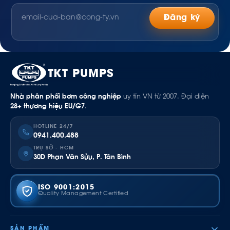
Đăng ký
TKT PUMPS
Nhà phân phối bơm công nghiệp
uy tín VN từ 2007. Đại diện
28+ thương hiệu EU/G7
.
HOTLINE 24/7
0941.400.488
TRỤ SỞ · HCM
30D Phan Văn Sửu, P. Tân Bình
ISO 9001:2015
Quality Management Certified
SẢN PHẨM