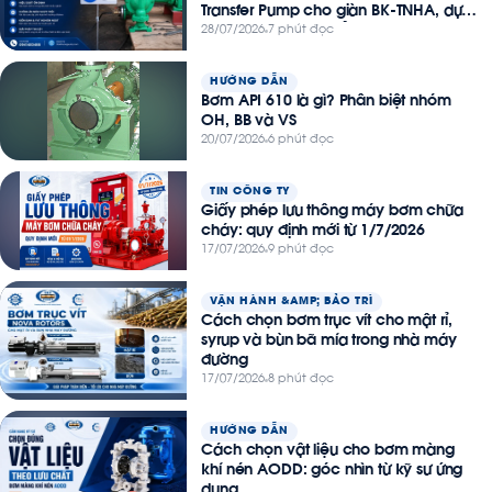
Transfer Pump cho giàn BK-TNHA, dự
án Thiên Nga – Hải Âu
28/07/2026
7 phút đọc
HƯỚNG DẪN
Bơm API 610 là gì? Phân biệt nhóm
OH, BB và VS
20/07/2026
6 phút đọc
TIN CÔNG TY
Giấy phép lưu thông máy bơm chữa
cháy: quy định mới từ 1/7/2026
17/07/2026
9 phút đọc
VẬN HÀNH &AMP; BẢO TRÌ
Cách chọn bơm trục vít cho mật rỉ,
syrup và bùn bã mía trong nhà máy
đường
17/07/2026
8 phút đọc
HƯỚNG DẪN
Cách chọn vật liệu cho bơm màng
khí nén AODD: góc nhìn từ kỹ sư ứng
dụng