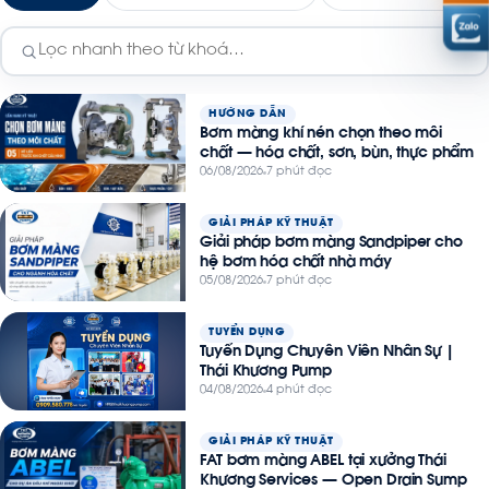
HƯỚNG DẪN
Bơm màng khí nén chọn theo môi
chất — hóa chất, sơn, bùn, thực phẩm
06/08/2026
7 phút đọc
GIẢI PHÁP KỸ THUẬT
Giải pháp bơm màng Sandpiper cho
hệ bơm hóa chất nhà máy
05/08/2026
7 phút đọc
TUYỂN DỤNG
Tuyển Dụng Chuyên Viên Nhân Sự |
Thái Khương Pump
04/08/2026
4 phút đọc
GIẢI PHÁP KỸ THUẬT
FAT bơm màng ABEL tại xưởng Thái
Khương Services — Open Drain Sump