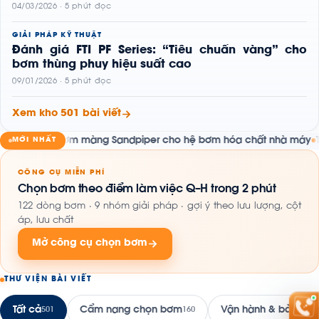
04/03/2026 · 5 phút đọc
GIẢI PHÁP KỸ THUẬT
Đánh giá FTI PF Series: “Tiêu chuẩn vàng” cho
bơm thùng phuy hiệu suất cao
09/01/2026 · 5 phút đọc
Xem kho 501 bài viết
áp bơm màng Sandpiper cho hệ bơm hóa chất nhà máy
Tuyển Dụn
MỚI NHẤT
●
CÔNG CỤ MIỄN PHÍ
Chọn bơm theo điểm làm việc Q–H trong 2 phút
122 dòng bơm · 9 nhóm giải pháp · gợi ý theo lưu lượng, cột
áp, lưu chất
Mở công cụ chọn bơm
THƯ VIỆN BÀI VIẾT
Tất cả
Cẩm nang chọn bơm
Vận hành & bảo trì
501
160
16