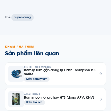
Thẻ:
tuyen dung
KHÁM PHÁ THÊM
Sản phẩm liên quan
FINISH THOMPSON
Bơm ly tâm dẫn động từ Finish Thompson DB
Series
Máy bơm ly tâm
ARAI PUMP
Bơm muối nóng chảy HTS (dòng APV, KNV)
Bơm thể tích