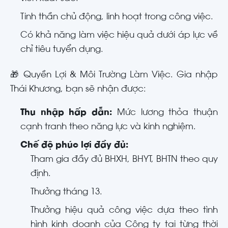
Tinh thần chủ động, linh hoạt trong công việc
.
Có khả năng làm việc hiệu quả dưới áp lực về
chỉ tiêu tuyển dụng
.
🎁 Quyền Lợi & Môi Trường Làm Việc.
Gia nhập
Thái Khương, bạn sẽ nhận được:
Thu nhập hấp dẫn:
Mức lương thỏa thuận
cạnh tranh theo năng lực và kinh nghiệm
.
Chế độ phúc lợi đầy đủ:
Tham gia đầy đủ BHXH, BHYT, BHTN theo quy
định
.
Thưởng tháng 13
.
Thưởng hiệu quả công việc dựa theo tình
hình kinh doanh của Công ty tại từng thời