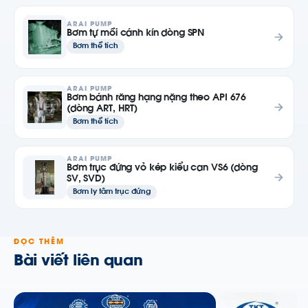
ARAI PUMP
Bơm tự mồi cánh kín dòng SPN
Bơm thể tích
ARAI PUMP
Bơm bánh răng hạng nặng theo API 676
(dòng ART, HRT)
Bơm thể tích
ARAI PUMP
Bơm trục đứng vỏ kép kiểu can VS6 (dòng
SV, SVD)
Bơm ly tâm trục đứng
ĐỌC THÊM
Bài viết liên quan