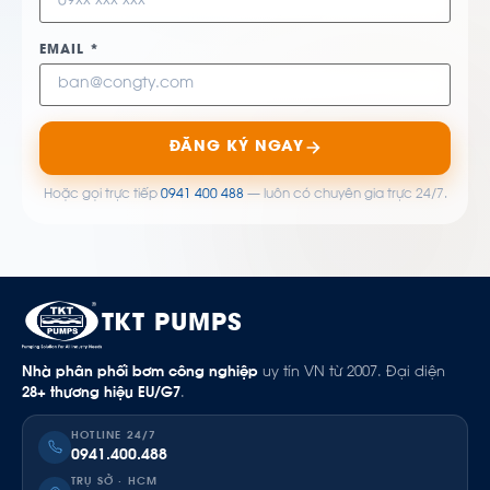
EMAIL *
ĐĂNG KÝ NGAY
Hoặc gọi trực tiếp
0941 400 488
— luôn có chuyên gia trực 24/7.
TKT PUMPS
Nhà phân phối bơm công nghiệp
uy tín VN từ 2007. Đại diện
28+ thương hiệu EU/G7
.
HOTLINE 24/7
0941.400.488
TRỤ SỞ · HCM