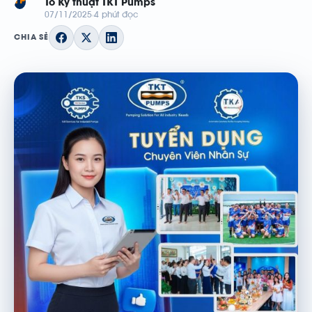
TP
Tổ Kỹ thuật TKT Pumps
07/11/2025
4 phút đọc
CHIA SẺ