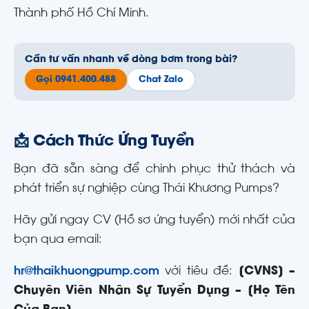
Thành phố Hồ Chí Minh
.
Cần tư vấn nhanh về dòng bơm trong bài?
Gọi 0941.400.488
Chat Zalo
📩 Cách Thức Ứng Tuyển
Bạn đã sẵn sàng để chinh phục thử thách và
phát triển sự nghiệp cùng Thái Khương Pumps?
Hãy gửi ngay CV (Hồ sơ ứng tuyển) mới nhất của
bạn qua email:
hr@thaikhuongpump.com
với tiêu đề:
[CVNS] –
Chuyên Viên Nhân Sự Tuyển Dụng – [Họ Tên