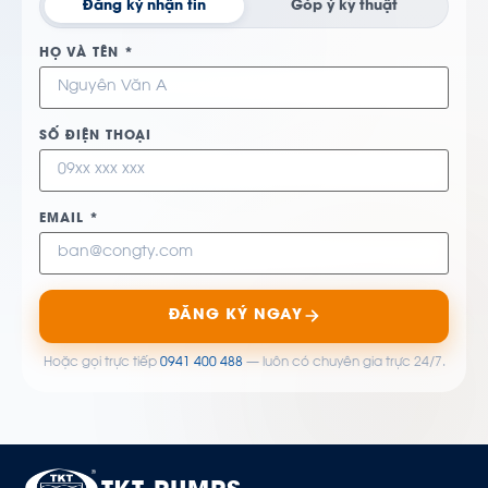
Đăng ký nhận tin
Góp ý kỹ thuật
HỌ VÀ TÊN *
SỐ ĐIỆN THOẠI
EMAIL *
ĐĂNG KÝ NGAY
Hoặc gọi trực tiếp
0941 400 488
— luôn có chuyên gia trực 24/7.