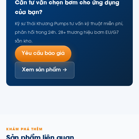
Cần tư vấn chọn bơm cho ứng dụng
của bạn?
Kỹ sư Thái Khương Pumps tư vấn kỹ thuật miễn phí,
phản hồi trong 24h. 28+ thương hiệu bơm EU/G7
sẵn kho.
Yêu cầu báo giá
Xem sản phẩm →
KHÁM PHÁ THÊM
Sản phẩm liên quan