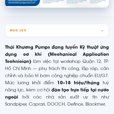
MỤC LỤC
Thái Khương Pumps đang tuyển Kỹ thuật ứng
dụng cơ khí (Mechanical Application
Technician)
làm việc tại workshop Quận 12, TP.
Hồ Chí Minh — phụ trách thi công, lắp ráp, căn
chỉnh và bảo trì bơm công nghiệp chuẩn EU/G7.
Mức lương khởi điểm
10–18 triệu/tháng
tuỳ
năng lực, kèm cơ hội
đào tạo trực tiếp tại nước
ngoài
bởi các nhà sản xuất uy tín như
Sandpiper, Caprari, DOOCH, Definox, Blackmer.