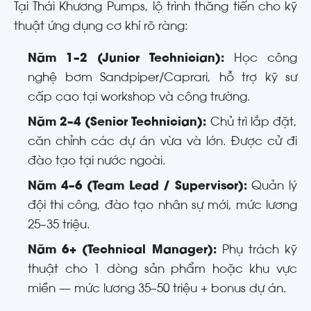
Tại Thái Khương Pumps, lộ trình thăng tiến cho kỹ
thuật ứng dụng cơ khí rõ ràng:
Năm 1–2 (Junior Technician):
Học công
nghệ bơm Sandpiper/Caprari, hỗ trợ kỹ sư
cấp cao tại workshop và công trường.
Năm 2–4 (Senior Technician):
Chủ trì lắp đặt,
căn chỉnh các dự án vừa và lớn. Được cử đi
đào tạo tại nước ngoài.
Năm 4–6 (Team Lead / Supervisor):
Quản lý
đội thi công, đào tạo nhân sự mới, mức lương
25–35 triệu.
Năm 6+ (Technical Manager):
Phụ trách kỹ
thuật cho 1 dòng sản phẩm hoặc khu vực
miền — mức lương 35–50 triệu + bonus dự án.