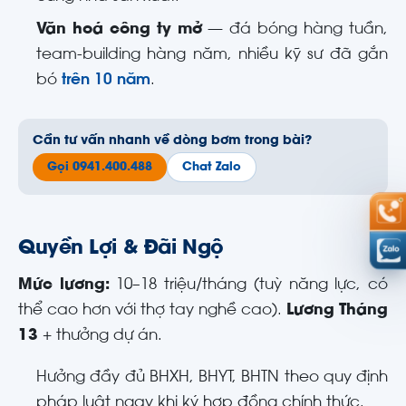
Văn hoá công ty mở
— đá bóng hàng tuần,
team-building hàng năm, nhiều kỹ sư đã gắn
bó
trên 10 năm
.
Cần tư vấn nhanh về dòng bơm trong bài?
Gọi 0941.400.488
Chat Zalo
Quyền Lợi & Đãi Ngộ
Mức lương:
10–18 triệu/tháng (tuỳ năng lực, có
thể cao hơn với thợ tay nghề cao).
Lương Tháng
13
+ thưởng dự án.
Hưởng đầy đủ BHXH, BHYT, BHTN theo quy định
pháp luật ngay khi ký hợp đồng chính thức.