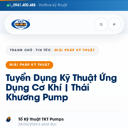
0941.400.488
· Hotline kỹ thuật
TRANG CHỦ
TIN TỨC
GIẢI PHÁP KỸ THUẬT
GIẢI PHÁP KỸ THUẬT
Tuyển Dụng Kỹ Thuật Ứng
Dụng Cơ Khí | Thái
Khương Pump
TP
Tổ Kỹ thuật TKT Pumps
28/02/2026
6 phút đọc