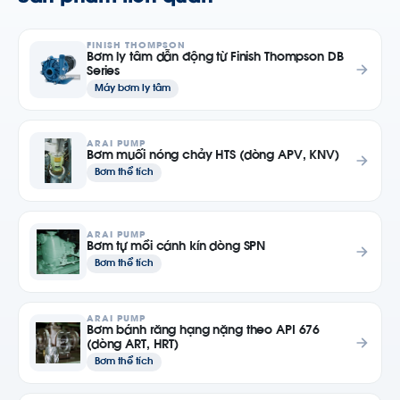
FINISH THOMPSON
Bơm ly tâm dẫn động từ Finish Thompson DB
Series
Máy bơm ly tâm
ARAI PUMP
Bơm muối nóng chảy HTS (dòng APV, KNV)
Bơm thể tích
ARAI PUMP
Bơm tự mồi cánh kín dòng SPN
Bơm thể tích
ARAI PUMP
Bơm bánh răng hạng nặng theo API 676
(dòng ART, HRT)
Bơm thể tích