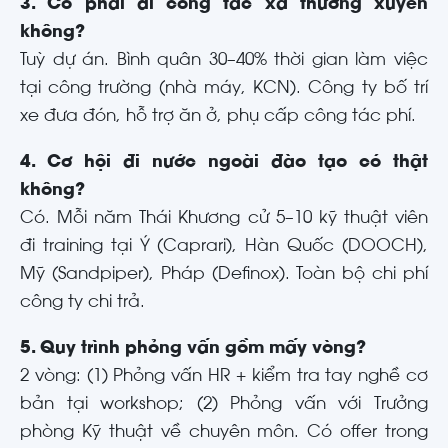
3. Có phải đi công tác xa thường xuyên
không?
Tuỳ dự án. Bình quân 30–40% thời gian làm việc
tại công trường (nhà máy, KCN). Công ty bố trí
xe đưa đón, hỗ trợ ăn ở, phụ cấp công tác phí.
4. Cơ hội đi nước ngoài đào tạo có thật
không?
Có. Mỗi năm Thái Khương cử 5–10 kỹ thuật viên
đi training tại Ý (Caprari), Hàn Quốc (DOOCH),
Mỹ (Sandpiper), Pháp (Definox). Toàn bộ chi phí
công ty chi trả.
5. Quy trình phỏng vấn gồm mấy vòng?
2 vòng: (1) Phỏng vấn HR + kiểm tra tay nghề cơ
bản tại workshop; (2) Phỏng vấn với Trưởng
phòng Kỹ thuật về chuyên môn. Có offer trong