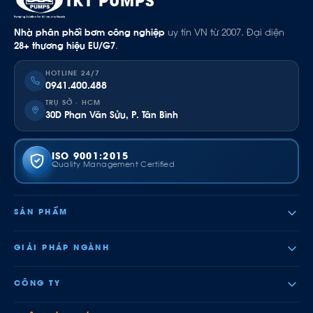
TKT PUMPS
Nhà phân phối bơm công nghiệp
uy tín VN từ 2007. Đại diện
28+ thương hiệu EU/G7
.
HOTLINE 24/7
0941.400.488
TRỤ SỞ · HCM
30D Phan Văn Sửu, P. Tân Bình
ISO 9001:2015
Quality Management Certified
SẢN PHẨM
GIẢI PHÁP NGÀNH
CÔNG TY