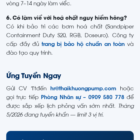
vòng 7–14 ngày làm viểc.
6. Có làm viể với hoá chất nguy hiểm hông?
Có khi bảo trì các bơm hoá chất (Sandpiper
Containment Duty S20, RGB, Doseuro). Công ty
cấp đầy đủ
trang bị bảo hộ chuẩn an toàn
và
đào tạo quy trình.
Ứng Tuyển Ngay
Gửi CV Ƭtđến
hr@thaikhuongpump.com
hoặc
gọi trực tiếp
Phòng Nhân sự – 0909 580 778
để
được sắp xếp lịch phỏng vấn sớm nhất.
Tháng
5/2026 đang tuyển khẩn — limit 3 vị trí.