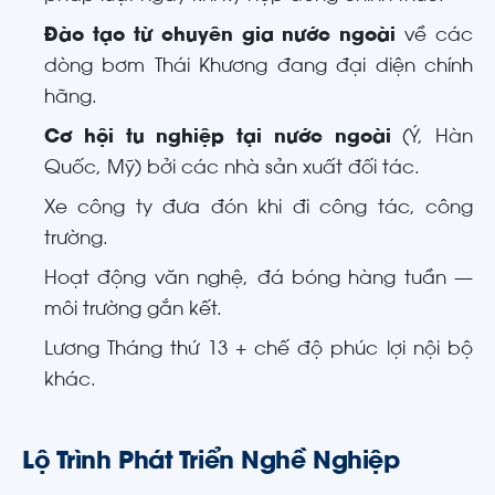
Đào tạo từ chuyên gia nước ngoài
về các
dòng bơm Thái Khương đang đại diện chính
hãng.
Cơ hội tu nghiệp tại nước ngoài
(Ý, Hàn
Quốc, Mỹ) bởi các nhà sản xuất đối tác.
Xe công ty đưa đón khi đi công tác, công
trường.
Hoạt động văn nghệ, đá bóng hàng tuần —
môi trường gắn kết.
Lương Tháng thứ 13 + chế độ phúc lợi nội bộ
khác.
Lộ Trình Phát Triển Nghề Nghiệp