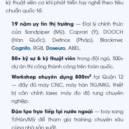
kỹ thuật viên cơ khí phát triển tay nghề theo tiêu
chuẩn quốc tế:
19 năm uy tín thị trường
— Đại lý chính thức
của Sandpiper (Mỹ), Caprari (Ý), DOOCH
(Hàn Quốc), Definox (Pháp), Blackmer,
Cognito
, RGB,
Doseuro
, ABEL.
50+ kỹ sư & kỹ thuật viên
trong đội ngũ, 500+
dự án thi công thành công trên toàn quốc.
Workshop chuyên dụng 800m²
tại Quận 12
— đầy đủ máy CNC, máy hàn TIG/MIG, thiết
bị căn chỉnh laser, máy đo độ rung chuyên
nghiệp.
Đào tạo trực tiếp tại nước ngoài
— bay sang
Ý/Hàn/Mỹ để tham gia training chuyên sâu
cùng nhà sản xuất.