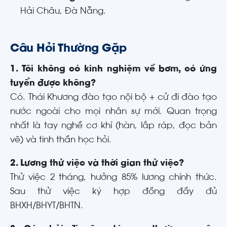
Hải Châu, Đà Nẵng.
Câu Hỏi Thường Gặp
1. Tôi không có kinh nghiệm về bơm, có ứng
tuyển được không?
Có. Thái Khương đào tạo nội bộ + cử đi đào tạo
nước ngoài cho mọi nhân sự mới. Quan trọng
nhất là tay nghề cơ khí (hàn, lắp ráp, đọc bản
vẽ) và tinh thần học hỏi.
2. Lương thử việc và thời gian thử việc?
Thử việc 2 tháng, hưởng 85% lương chính thức.
Sau thử việc ký hợp đồng đầy đủ
BHXH/BHYT/BHTN.