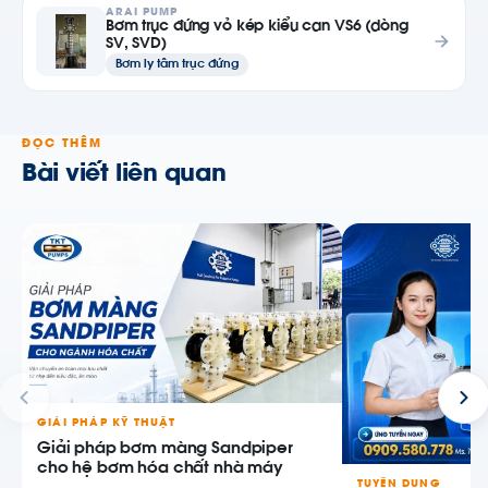
ARAI PUMP
Bơm trục đứng vỏ kép kiểu can VS6 (dòng
SV, SVD)
Bơm ly tâm trục đứng
ĐỌC THÊM
Bài viết liên quan
GIẢI PHÁP KỸ THUẬT
Giải pháp bơm màng Sandpiper
cho hệ bơm hóa chất nhà máy
TUYỂN DỤNG