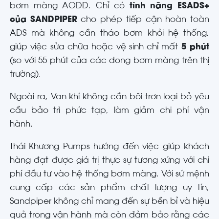
bơm màng AODD. Chỉ có
tính năng ESADS+
của SANDPIPER
cho phép tiếp cận hoàn toàn
ADS mà không cần tháo bơm khỏi hệ thống,
giúp việc sửa chữa hoặc vệ sinh chỉ mất
5 phút
(so với 55 phút của các dong bơm màng trên thị
trường).
Ngoài ra, Van khí không cần bôi trơn loại bỏ yêu
cầu bảo trì phức tạp, làm giảm chi phí vận
hành.
Thái Khương Pumps hướng đến việc giúp khách
hàng đạt được giá trị thực sự tương xứng với chi
phí đầu tư vào hệ thống bơm màng. Với sứ mệnh
cung cấp các sản phẩm chất lượng uy tín,
Sandpiper không chỉ mang đến sự bền bỉ và hiệu
quả trong vận hành mà còn đảm bảo rằng các