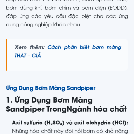
cấp các bơm FDA và vệ sinh, bơm áp suất cao,
bơm dùng khí, bơm chìm và bơm điện (EODD),
đáp ứng các yêu cầu đặc biệt cho các ứng
dụng công nghiệp khác nhau.
Xem thêm:
Cách phân biệt bơm màng
THẬT – GIẢ
Ứng Dụng Bơm Màng Sandpiper
1. Ứng Dụng Bơm Màng
Sandpiper TrongNgành hóa chất
Axit sulfuric (H₂SO₄) và axit clohydric (HCl):
Những hóa chất này đòi hỏi bơm có khả năng