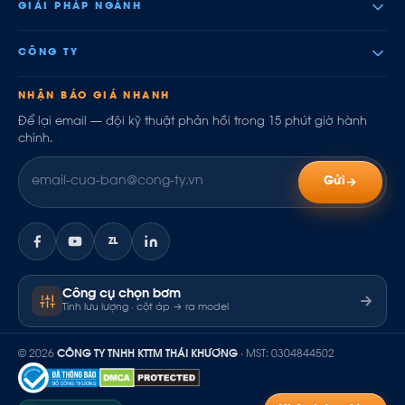
GIẢI PHÁP NGÀNH
CÔNG TY
NHẬN BÁO GIÁ NHANH
Để lại email — đội kỹ thuật phản hồi trong 15 phút giờ hành
chính.
Gửi
ZL
Công cụ chọn bơm
Tính lưu lượng · cột áp → ra model
© 2026
CÔNG TY TNHH KTTM THÁI KHƯƠNG
· MST: 0304844502