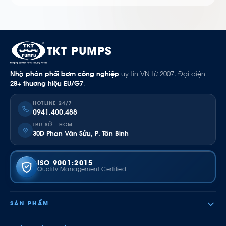
TKT PUMPS
Nhà phân phối bơm công nghiệp
uy tín VN từ 2007. Đại diện
28+ thương hiệu EU/G7
.
HOTLINE 24/7
0941.400.488
TRỤ SỞ · HCM
30D Phan Văn Sửu, P. Tân Bình
ISO 9001:2015
Quality Management Certified
SẢN PHẨM