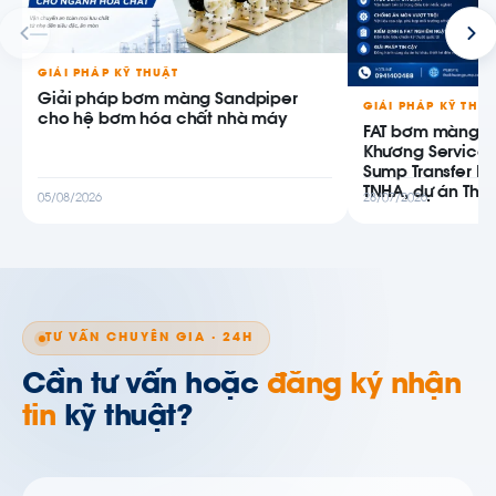
GIẢI PHÁP KỸ THUẬT
Giải pháp bơm màng Sandpiper
GIẢI PHÁP KỸ THU
cho hệ bơm hóa chất nhà máy
FAT bơm màng AB
Khương Service
Sump Transfer P
TNHA, dự án Thiê
05/08/2026
28/07/2026
TƯ VẤN CHUYÊN GIA · 24H
Cần tư vấn hoặc
đăng ký nhận
tin
kỹ thuật?