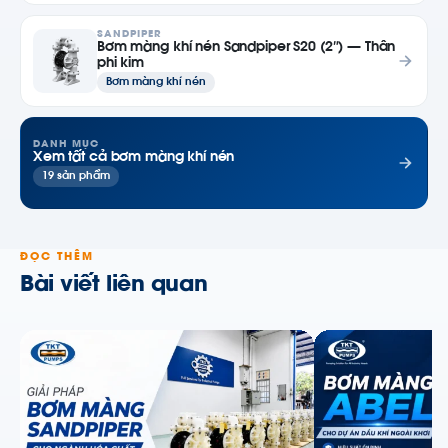
SANDPIPER
Bơm màng khí nén Sandpiper S20 (2″) — Thân
phi kim
Bơm màng khí nén
DANH MỤC
Xem tất cả bơm màng khí nén
19 sản phẩm
ĐỌC THÊM
Bài viết liên quan