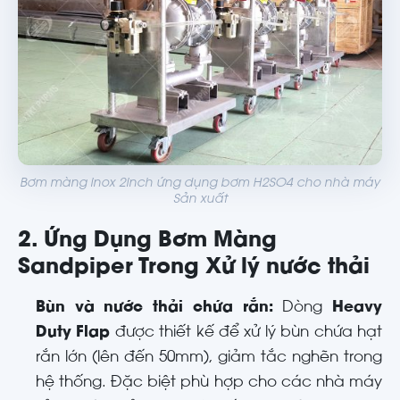
Bơm màng inox 2inch ứng dụng bơm H2SO4 cho nhà máy
Sản xuất
2. Ứng Dụng Bơm Màng
Sandpiper Trong Xử lý nước thải
Bùn và nước thải chứa rắn:
Dòng
Heavy
Duty Flap
được thiết kế để xử lý bùn chứa hạt
rắn lớn (lên đến 50mm), giảm tắc nghẽn trong
hệ thống. Đặc biệt phù hợp cho các nhà máy