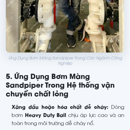
Ứng Dụng Bơm Màng Sandpiper Trong Các Ngành Công
Nghiệp
5. Ứng Dụng Bơm Màng
Sandpiper Trong Hệ thống vận
chuyển chất lỏng
Xăng dầu hoặc hóa chất dễ cháy:
Dòng
bơm
Heavy Duty Ball
chịu áp lực cao và an
toàn trong môi trường dễ cháy nổ.