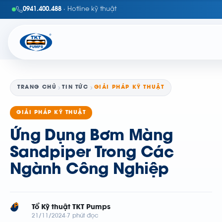
0941.400.488
· Hotline kỹ thuật
TRANG CHỦ
TIN TỨC
GIẢI PHÁP KỸ THUẬT
GIẢI PHÁP KỸ THUẬT
Ứng Dụng Bơm Màng
Sandpiper Trong Các
Ngành Công Nghiệp
TP
Tổ Kỹ thuật TKT Pumps
21/11/2024
7 phút đọc