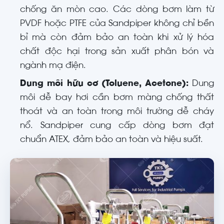
chống ăn mòn cao. Các dòng bơm làm từ
PVDF hoặc PTFE của Sandpiper không chỉ bền
bỉ mà còn đảm bảo an toàn khi xử lý hóa
chất độc hại trong sản xuất phân bón và
ngành mạ điện.
Dung môi hữu cơ (Toluene, Acetone):
Dung
môi dễ bay hơi cần bơm màng chống thất
thoát và an toàn trong môi trường dễ cháy
nổ. Sandpiper cung cấp dòng bơm đạt
chuẩn ATEX, đảm bảo an toàn và hiệu suất.