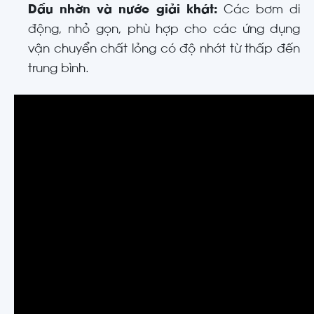
Dầu nhờn và nước giải khát:
Các bơm di
động, nhỏ gọn, phù hợp cho các ứng dụng
vận chuyển chất lỏng có độ nhớt từ thấp đến
trung bình.