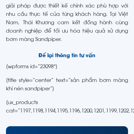
giải pháp được thiết kế chính xác phù hợp với
nhu cầu thực tế của từng khách hàng. Tại Việt
Nam, Thái Khương cam kết đồng hành cùng
doanh nghiệp để tối ưu hóa hiệu quả sử dụng
bơm màng Sandpiper.
Để lại thông tin tư vấn
[wpforms id=”23098″]
[title style=”center” text=”sản phẩm bơm màng
khí nén sandpiper”]
[ux_products
cat=”1197,1198,1194,1195,1196,1200,1201,1199,1202,1