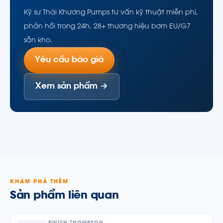
Kỹ sư Thái Khương Pumps tư vấn kỹ thuật miễn phí,
phản hồi trong 24h. 28+ thương hiệu bơm EU/G7
sẵn kho.
Yêu cầu báo giá
Xem sản phẩm →
KHÁM PHÁ THÊM
Sản phẩm liên quan
FINISH THOMPSON