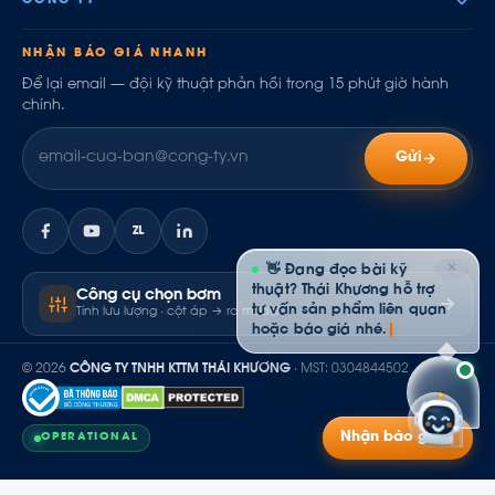
CÔNG TY
NHẬN BÁO GIÁ NHANH
Để lại email — đội kỹ thuật phản hồi trong 15 phút giờ hành
chính.
Gửi
ZL
✕
👋 Đang đọc bài kỹ
thuật? Thái Khương hỗ trợ
Công cụ chọn bơm
tư vấn sản phẩm liên quan
Tính lưu lượng · cột áp → ra model
hoặc báo giá nhé.
© 2026
CÔNG TY TNHH KTTM THÁI KHƯƠNG
· MST: 0304844502
Nhận báo giá
OPERATIONAL