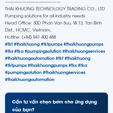
—————————————
THAI KHUONG TECHNOLOGY TRADING CO., LTD
Pumping solutions for all industry needs
Head Office: 30D Phan Van Suu, W.13, Tan Binh
Dist., HCMC, Vietnam.
Hotline: (+84) 941 400 488
#tkt
#thaikhuong
#tktpumps
#thaikhuongpumps
#tks
#tka
#pumpingsolution
#thaikhuongservices
#thaikhuongautomation
#tkt
#thaikhuong
#tktpumps
#thaikhuongpumps
#tks
#tka
#pumpingsolution
#thaikhuongservices
#thaikhuongautomation
Cần tư vấn chọn bơm cho ứng dụng
của bạn?