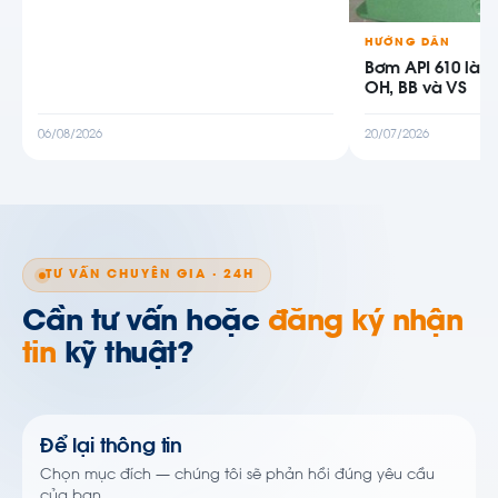
HƯỚNG DẪN
Bơm API 610 là g
OH, BB và VS
06/08/2026
20/07/2026
TƯ VẤN CHUYÊN GIA · 24H
Cần tư vấn hoặc
đăng ký nhận
tin
kỹ thuật?
Để lại thông tin
Chọn mục đích — chúng tôi sẽ phản hồi đúng yêu cầu
của bạn.