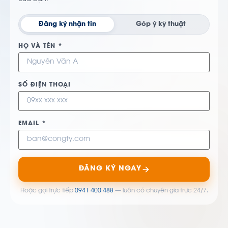
Đăng ký nhận tin
Góp ý kỹ thuật
HỌ VÀ TÊN *
SỐ ĐIỆN THOẠI
EMAIL *
ĐĂNG KÝ NGAY
Hoặc gọi trực tiếp
0941 400 488
— luôn có chuyên gia trực 24/7.