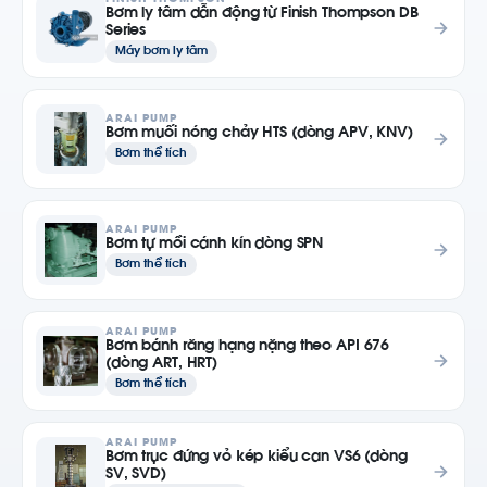
Bơm ly tâm dẫn động từ Finish Thompson DB
Series
Máy bơm ly tâm
ARAI PUMP
Bơm muối nóng chảy HTS (dòng APV, KNV)
Bơm thể tích
ARAI PUMP
Bơm tự mồi cánh kín dòng SPN
Bơm thể tích
ARAI PUMP
Bơm bánh răng hạng nặng theo API 676
(dòng ART, HRT)
Bơm thể tích
ARAI PUMP
Bơm trục đứng vỏ kép kiểu can VS6 (dòng
SV, SVD)