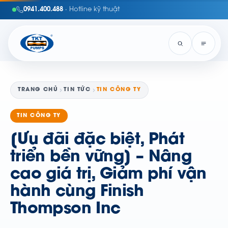
0941.400.488
· Hotline kỹ thuật
TRANG CHỦ
TIN TỨC
TIN CÔNG TY
TIN CÔNG TY
[Ưu đãi đặc biệt, Phát
triển bền vững] – Nâng
cao giá trị, Giảm phí vận
hành cùng Finish
Thompson Inc