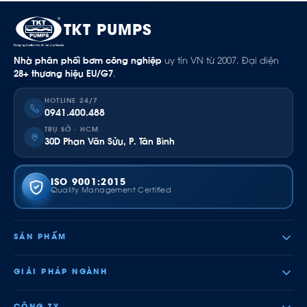
TKT PUMPS
Nhà phân phối bơm công nghiệp
uy tín VN từ 2007. Đại diện
28+ thương hiệu EU/G7
.
HOTLINE 24/7
0941.400.488
TRỤ SỞ · HCM
30D Phan Văn Sửu, P. Tân Bình
ISO 9001:2015
Quality Management Certified
SẢN PHẨM
GIẢI PHÁP NGÀNH