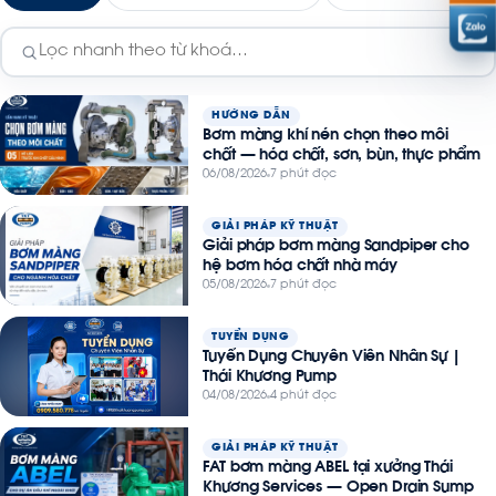
HƯỚNG DẪN
Bơm màng khí nén chọn theo môi
chất — hóa chất, sơn, bùn, thực phẩm
06/08/2026
7 phút đọc
GIẢI PHÁP KỸ THUẬT
Giải pháp bơm màng Sandpiper cho
hệ bơm hóa chất nhà máy
05/08/2026
7 phút đọc
TUYỂN DỤNG
Tuyển Dụng Chuyên Viên Nhân Sự |
Thái Khương Pump
04/08/2026
4 phút đọc
GIẢI PHÁP KỸ THUẬT
FAT bơm màng ABEL tại xưởng Thái
Khương Services — Open Drain Sump