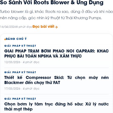
So Sánh Với Roots Blower & Ứng Dụng
Turbo blower là gì, khác Roots ra sao, dùng ở đâu và khi nào
nên nâng cấp, góc nhìn kỹ thuật từ Thái Khương Pumps.
Đọc bài viết
16/04/2026
8 phút đọc
ĐÁNG CHÚ Ý
GIẢI PHÁP KỸ THUẬT
GIẢI PHÁP TRẠM BƠM PHAO NỔI CAPRARI: KHẮC
PHỤC BÀI TOÁN NPSHA VÀ XÂM THỰC
12/03/2026 · 4 phút đọc
GIẢI PHÁP KỸ THUẬT
Thiết kế Compressor Skid: Từ chọn máy nén
Blackmer đến chạy thử FAT
17/03/2026 · 4 phút đọc
GIẢI PHÁP KỸ THUẬT
Chọn bơm ly tâm trục đứng hố sâu: Xử lý nước
thải mạt thép