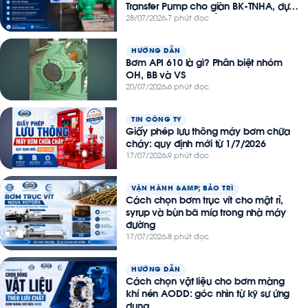
Transfer Pump cho giàn BK-TNHA, dự
án Thiên Nga – Hải Âu
28/07/2026
7 phút đọc
HƯỚNG DẪN
Bơm API 610 là gì? Phân biệt nhóm
OH, BB và VS
20/07/2026
6 phút đọc
TIN CÔNG TY
Giấy phép lưu thông máy bơm chữa
cháy: quy định mới từ 1/7/2026
17/07/2026
9 phút đọc
VẬN HÀNH &AMP; BẢO TRÌ
Cách chọn bơm trục vít cho mật rỉ,
syrup và bùn bã mía trong nhà máy
đường
17/07/2026
8 phút đọc
HƯỚNG DẪN
Cách chọn vật liệu cho bơm màng
khí nén AODD: góc nhìn từ kỹ sư ứng
dụng