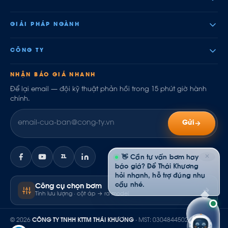
GIẢI PHÁP NGÀNH
CÔNG TY
NHẬN BÁO GIÁ NHANH
Để lại email — đội kỹ thuật phản hồi trong 15 phút giờ hành
chính.
Gửi
✕
ZL
👋 Cần tư vấn bơm hay
báo giá? Để Thái Khương
hỏi nhanh, hỗ trợ đúng nhu
cầu nhé.
Công cụ chọn bơm
Tính lưu lượng · cột áp → ra model
© 2026
CÔNG TY TNHH KTTM THÁI KHƯƠNG
· MST: 0304844502