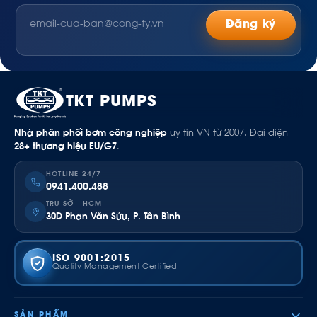
Đăng ký
TKT PUMPS
Nhà phân phối bơm công nghiệp
uy tín VN từ 2007. Đại diện
28+ thương hiệu EU/G7
.
HOTLINE 24/7
0941.400.488
TRỤ SỞ · HCM
30D Phan Văn Sửu, P. Tân Bình
ISO 9001:2015
Quality Management Certified
SẢN PHẨM