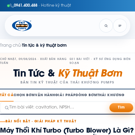
0941.400.488
· Hotline kỹ thuật
Trang chủ
›
Tin tức & kỹ thuật bơm
CHỦ NHẬT, 09/08/2026 · XUẤT BẢN HÀNG
501 BÀI VIẾT · KỸ SƯ ỨNG DỤNG BIÊN
TUẦN
SOẠN
Tin Tức &
Kỹ Thuật Bơm
BẢN TIN KỸ THUẬT CỦA THÁI KHƯƠNG PUMPS
TẤT CẢ
CHỌN BƠM
VẬN HÀNH
GIẢI PHÁP
DÒNG BƠM
THÁI KHƯƠNG
Tìm
BÀI NỔI BẬT · GIẢI PHÁP KỸ THUẬT
Máy Thổi Khí Turbo (Turbo Blower) Là Gì?