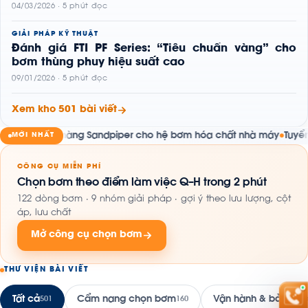
04/03/2026 · 5 phút đọc
GIẢI PHÁP KỸ THUẬT
Đánh giá FTI PF Series: “Tiêu chuẩn vàng” cho
bơm thùng phuy hiệu suất cao
09/01/2026 · 5 phút đọc
Xem kho 501 bài viết
ơm màng Sandpiper cho hệ bơm hóa chất nhà máy
Tuyển Dụng Ch
MỚI NHẤT
●
CÔNG CỤ MIỄN PHÍ
Chọn bơm theo điểm làm việc Q–H trong 2 phút
122 dòng bơm · 9 nhóm giải pháp · gợi ý theo lưu lượng, cột
áp, lưu chất
Mở công cụ chọn bơm
THƯ VIỆN BÀI VIẾT
Tất cả
Cẩm nang chọn bơm
Vận hành & bảo trì
501
160
16