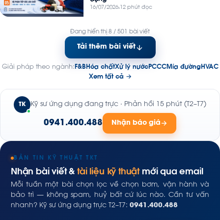
16/07/2026
12 phút đọc
Đang hiển thị 8 / 501 bài viết
Tải thêm bài viết
Giải pháp theo ngành:
F&B
Hóa chất
Xử lý nước
PCCC
Mía đường
HVAC
Xem tất cả →
Kỹ sư ứng dụng đang trực · Phản hồi 15 phút (T2–T7)
TK
0941.400.488
Nhận báo giá
BẢN TIN KỸ THUẬT TKT
Nhận bài viết &
tài liệu kỹ thuật
mới qua email
Mỗi tuần một bài chọn lọc về chọn bơm, vận hành và
bảo trì — không spam, huỷ bất cứ lúc nào. Cần tư vấn
nhanh? Kỹ sư ứng dụng trực T2–T7:
0941.400.488