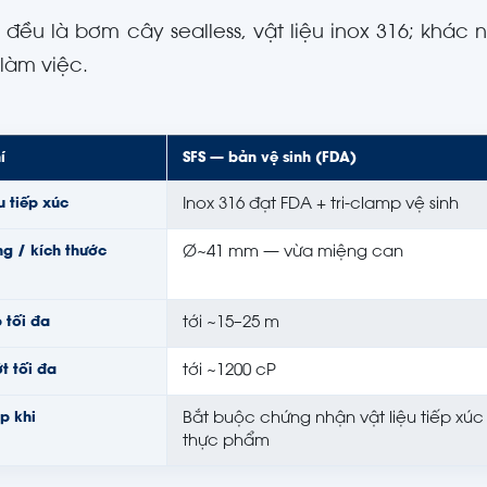
 đều là bơm cây sealless, vật liệu inox 316; khác
 làm việc.
í
SFS — bản vệ sinh (FDA)
u tiếp xúc
Inox 316 đạt FDA + tri-clamp vệ sinh
g / kích thước
Ø~41 mm — vừa miệng can
 tối đa
tới ~15–25 m
t tối đa
tới ~1200 cP
p khi
Bắt buộc chứng nhận vật liệu tiếp xúc
thực phẩm