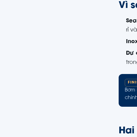
Vì 
Sea
rỉ và
Ino
Dư 
tro
FIN
Bơm 
chín
Hai