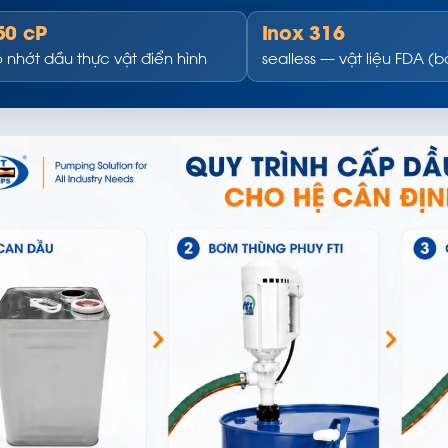
50 cP
Inox 316
 nhớt dầu thực vật điển hình
sealless — vật liệu FDA (b