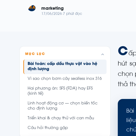
MA
marketing
17/06/2026
7 phút đọc
C
ấp
MỤC LỤC
hút s
Bài toán: cấp dầu thực vật vào hệ
định lượng
chọn 
Vì sao chọn bơm cây sealless inox 316
thả t
Hai phương án: SFS (FDA) hay EFS
(kinh tế)
Linh hoạt động cơ — chọn biến tốc
cho định lượng
Bài
Triển khai & chạy thử với can mẫu
liệ
Câu hỏi thường gặp
chứ