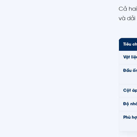
Cả hai
và dải
Tiêu ch
Vật liệ
Đầu ốn
Cột áp
Độ nhớ
Phù hợ