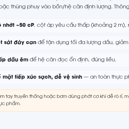
ặc thùng phuy vào bồn/hệ cân định lượng. Thông 
 nhớt ~50 cP
, cột áp yêu cầu thấp (khoảng 2 m), 
t sát đáy can
để tận dụng tối đa lượng dầu, giảm
ấp dầu êm
để hệ cân đọc ổn định, đúng liều.
 mặt tiếp xúc sạch, dễ vệ sinh
— an toàn thực 
m tay truyền thống hoặc bơm dùng phớt cơ khí dễ rò rỉ, m
ực phẩm.