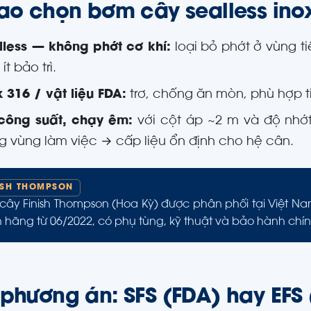
sao chọn bơm cây sealless ino
lless — không phớt cơ khí:
loại bỏ phớt ở vùng ti
 ít bảo trì.
x 316 / vật liệu FDA:
trơ, chống ăn mòn, phù hợp t
công suất, chạy êm:
với cột áp ~2 m và độ nhớ
ng vùng làm việc → cấp liệu ổn định cho hệ cân.
ISH THOMPSON
cây Finish Thompson (Hoa Kỳ) được phân phối tại Việt N
h hãng từ 06/2022, có phụ tùng, kỹ thuật và bảo hành chí
 phương án: SFS (FDA) hay EFS 