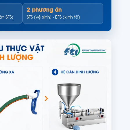
2 phương án
ản SFS)
SFS (vệ sinh) · EFS (kinh tế)