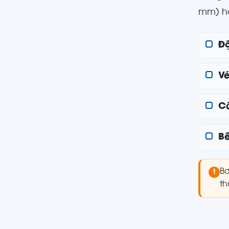
mm) ho
Độ
Vé
C
Bề
Bơ
!
th