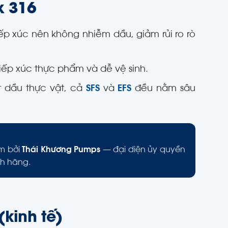
x 316
ếp xúc nên không nhiễm dầu, giảm rủi ro rò
iếp xúc thực phẩm và dễ vệ sinh.
t dầu thực vật, cả
SFS
và
EFS
đều nằm sâu
am bởi
Thái Khương Pumps
— đại diện ủy quyền
nh hãng.
(kinh tế)