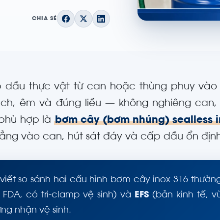
CHIA SẺ
 dầu thực vật từ can hoặc thùng phuy vào 
ạch, êm và đúng liều — không nghiêng can,
phù hợp là
bơm cây (bơm nhúng) sealless 
hẳng vào can, hút sát đáy và cấp dầu ổn địn
 viết so sánh hai cấu hình bơm cây inox 316 thư
u FDA, có tri-clamp vệ sinh) và
EFS
(bản kinh tế, 
ng nhận vệ sinh.