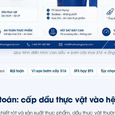
Quy trình điển hình: can dầu → bơm cây inox 316 → ốn
Bài toán
Vì sao bơm cây 316
SFS hay EFS
Tùy chọ
LỤC
 toán: cấp dầu thực vật vào hệ
chiết rót và sản xuất thực phẩm, dầu thực vật thư