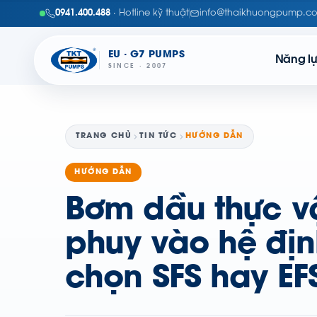
0941.400.488
· Hotline kỹ thuật
info@thaikhuongpump.c
EU · G7 PUMPS
Năng l
SINCE · 2007
TRANG CHỦ
TIN TỨC
HƯỚNG DẪN
HƯỚNG DẪN
Bơm dầu thực vậ
phuy vào hệ địn
chọn SFS hay EF