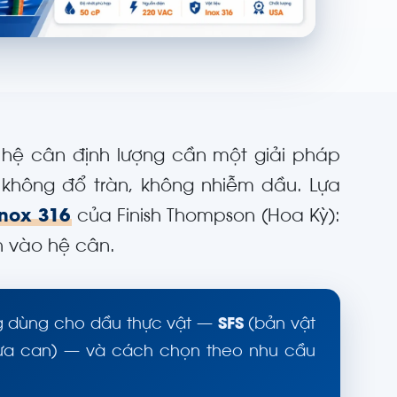
hệ cân định lượng cần một giải pháp
 không đổ tràn, không nhiễm dầu. Lựa
inox 316
của Finish Thompson (Hoa Kỳ):
h vào hệ cân.
ờng dùng cho dầu thực vật —
SFS
(bản vật
vừa can) — và cách chọn theo nhu cầu