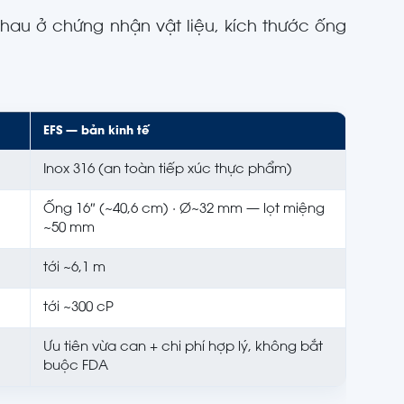
 nhau ở chứng nhận vật liệu, kích thước ống
EFS — bản kinh tế
Inox 316 (an toàn tiếp xúc thực phẩm)
Ống 16″ (~40,6 cm) · Ø~32 mm — lọt miệng
~50 mm
tới ~6,1 m
tới ~300 cP
Ưu tiên vừa can + chi phí hợp lý, không bắt
buộc FDA