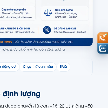
g mềm thực phẩm → hệ cân định lượng.
n động cơ
Chạy thử can mẫu
FAQ
 định lượng
ờng được chuyển từ can ~18–20 L (miệng ~50