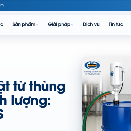
om
ực
Sản phẩm
Giải pháp
Dịch vụ
Tin tức
t từ thùng
h lượng:
S