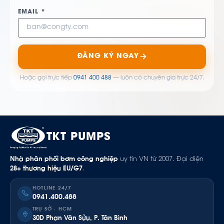
EMAIL *
ĐĂNG KÝ NGAY
Hoặc gọi trực tiếp
0941 400 488
— luôn có chuyên gia trực 24/7.
TKT PUMPS
Nhà phân phối bơm công nghiệp
uy tín VN từ 2007. Đại diện
28+ thương hiệu EU/G7
.
HOTLINE 24/7
0941.400.488
TRỤ SỞ · HCM
30D Phan Văn Sửu, P. Tân Bình