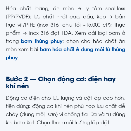
Hóa chất loãng, ăn mòn → ly tâm seal-less
(PP/PVDF); lưu chất nhớt cao, dầu, keo → bản
trục vít/PTFE (inox 316, chịu tới ~15.000 cP); thực
phẩm → inox 316 đạt FDA. Xem dải loại bơm ở
trang
bơm thùng phuy
; chọn cho hóa chất ăn
mòn xem bài
bơm hóa chất & dung môi từ thùng
phuy
.
Bước 2 — Chọn động cơ: điện hay
khí nén
Động cơ điện cho lưu lượng và cột áp cao hơn,
tiện dùng; động cơ khí nén phù hợp lưu chất dễ
cháy (dung môi, sơn) vì chống tia lửa và tự dừng
khi bơm kẹt. Chọn theo môi trường lắp đặt.