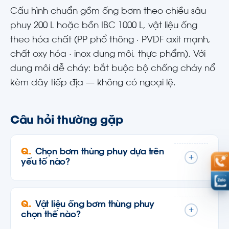
Cấu hình chuẩn gồm ống bơm theo chiều sâu
phuy 200 L hoặc bồn IBC 1000 L, vật liệu ống
theo hóa chất (PP phổ thông · PVDF axit mạnh,
chất oxy hóa · inox dung môi, thực phẩm). Với
dung môi dễ cháy: bắt buộc bộ chống cháy nổ
kèm dây tiếp địa — không có ngoại lệ.
Câu hỏi thường gặp
Chọn bơm thùng phuy dựa trên
+
yếu tố nào?
Vật liệu ống bơm thùng phuy
+
chọn thế nào?