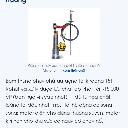
trường
Động cơ máy bơm chạy khí chống cháy nổ
Motor JP —
xem thông số
Bơm thùng phuy phủ lưu lượng tới khoảng 151
l/phút và xử lý được lưu chất độ nhớt tới ~15.000
cP (bản trục vít/cao nhớt) — đủ từ hóa chất
loãng tới dầu nhớt, siro. Hai hệ động cơ song
song: motor điện cho dùng thường xuyên, motor
khí nén cho khu vực có nguy cơ cháy nổ.