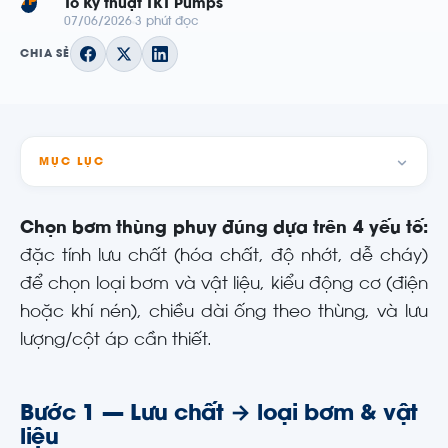
TP
Tổ Kỹ thuật TKT Pumps
07/06/2026
3 phút đọc
CHIA SẺ
MỤC LỤC
Chọn bơm thùng phuy đúng dựa trên 4 yếu tố:
đặc tính lưu chất (hóa chất, độ nhớt, dễ cháy)
để chọn loại bơm và vật liệu, kiểu động cơ (điện
hoặc khí nén), chiều dài ống theo thùng, và lưu
lượng/cột áp cần thiết.
Bước 1 — Lưu chất → loại bơm & vật
liệu