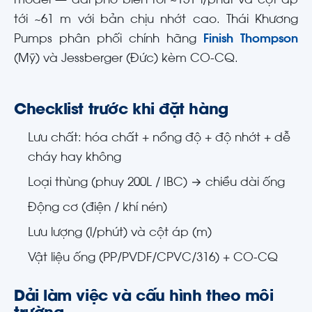
model — dải phổ biến tới ~151 l/phút và cột áp
tới ~61 m với bản chịu nhớt cao. Thái Khương
Pumps phân phối chính hãng
Finish Thompson
(Mỹ) và Jessberger (Đức) kèm CO-CQ.
Checklist trước khi đặt hàng
Lưu chất: hóa chất + nồng độ + độ nhớt + dễ
cháy hay không
Loại thùng (phuy 200L / IBC) → chiều dài ống
Động cơ (điện / khí nén)
Lưu lượng (l/phút) và cột áp (m)
Vật liệu ống (PP/PVDF/CPVC/316) + CO-CQ
Dải làm việc và cấu hình theo môi