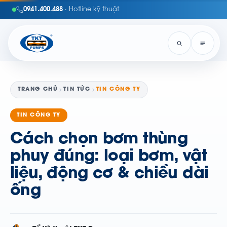
0941.400.488
· Hotline kỹ thuật
TRANG CHỦ
TIN TỨC
TIN CÔNG TY
TIN CÔNG TY
Cách chọn bơm thùng
phuy đúng: loại bơm, vật
liệu, động cơ & chiều dài
ống