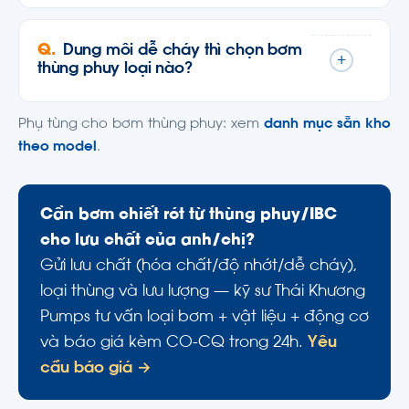
Dung môi dễ cháy thì chọn bơm
+
thùng phuy loại nào?
Phụ tùng cho bơm thùng phuy: xem
danh mục sẵn kho
theo model
.
Cần bơm chiết rót từ thùng phuy/IBC
cho lưu chất của anh/chị?
Gửi lưu chất (hóa chất/độ nhớt/dễ cháy),
loại thùng và lưu lượng — kỹ sư Thái Khương
Pumps tư vấn loại bơm + vật liệu + động cơ
và báo giá kèm CO-CQ trong 24h.
Yêu
cầu báo giá →