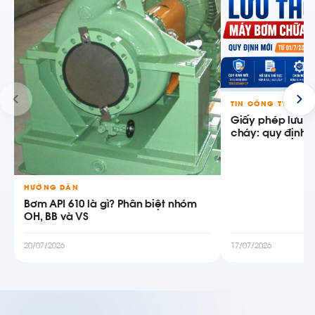
TIN CÔNG TY
Giấy phép lưu 
cháy: quy định m
HƯỚNG DẪN
Bơm API 610 là gì? Phân biệt nhóm
OH, BB và VS
20/07/2026
17/07/2026