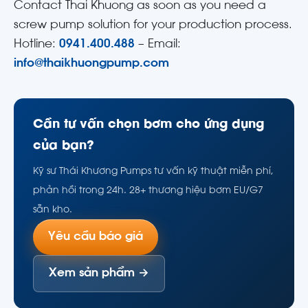
Contact Thai Khuong as soon as you need a
screw pump solution for your production process.
Hotline:
0941.400.488
– Email:
info@thaikhuongpump.com
Cần tư vấn chọn bơm cho ứng dụng
của bạn?
Kỹ sư Thái Khương Pumps tư vấn kỹ thuật miễn phí,
phản hồi trong 24h. 28+ thương hiệu bơm EU/G7
sẵn kho.
Yêu cầu báo giá
Xem sản phẩm →