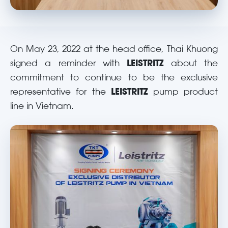
On May 23, 2022 at the head office, Thai Khuong
signed a reminder with
LEISTRITZ
about the
commitment to continue to be the exclusive
representative for the
LEISTRITZ
pump product
line in Vietnam.