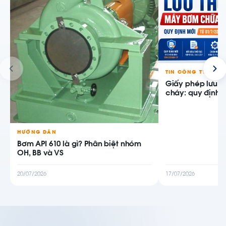
TIN CÔNG TY
Giấy phép lưu 
cháy: quy định m
HƯỚNG DẪN
Bơm API 610 là gì? Phân biệt nhóm
OH, BB và VS
20/07/2026
17/07/2026