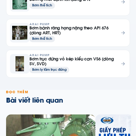
Bơm tự mồi cánh kín dòng SPN
Bơm thể tích
ARAI PUMP
Bơm bánh răng hạng nặng theo API 676
(dòng ART, HRT)
Bơm thể tích
ARAI PUMP
Bơm trục đứng vỏ kép kiểu can VS6 (dòng
SV, SVD)
Bơm ly tâm trục đứng
ĐỌC THÊM
Bài viết liên quan