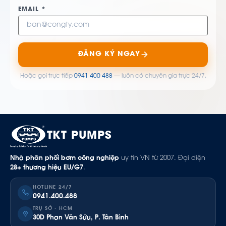
EMAIL *
ĐĂNG KÝ NGAY
Hoặc gọi trực tiếp
0941 400 488
— luôn có chuyên gia trực 24/7.
TKT PUMPS
Nhà phân phối bơm công nghiệp
uy tín VN từ 2007. Đại diện
28+ thương hiệu EU/G7
.
HOTLINE 24/7
0941.400.488
TRỤ SỞ · HCM
30D Phan Văn Sửu, P. Tân Bình