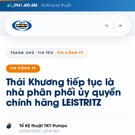
0941.400.488
· Hotline kỹ thuật
TRANG CHỦ
TIN TỨC
TIN CÔNG TY
TIN CÔNG TY
Thái Khương tiếp tục là
nhà phân phối ủy quyền
chính hãng LEISTRITZ
TP
Tổ Kỹ thuật TKT Pumps
23/06/2022
1 phút đọc