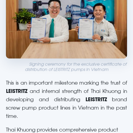
Signing ceremony for the exclusive certificate of
distribution of LEISTRITZ pumps in Vietnam
This is an important milestone marking the trust of
LEISTRITZ
and internal strength of Thai Khuong in
developing and distributing
LEISTRITZ
brand
screw pump product lines in Vietnam in the past
time.
Thai Khuong provides comprehensive product