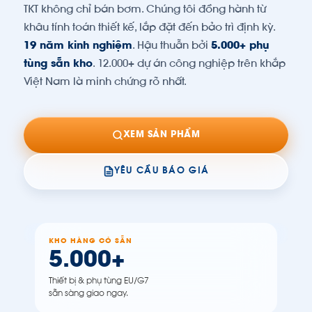
TKT không chỉ bán bơm. Chúng tôi đồng hành từ
khâu tính toán thiết kế, lắp đặt đến bảo trì định kỳ.
19 năm kinh nghiệm
. Hậu thuẫn bởi
5.000+ phụ
tùng sẵn kho
. 12.000+ dự án công nghiệp trên khắp
Việt Nam là minh chứng rõ nhất.
XEM SẢN PHẨM
YÊU CẦU BÁO GIÁ
KHO HÀNG CÓ SẴN
5.000+
Thiết bị & phụ tùng EU/G7
sẵn sàng giao ngay.