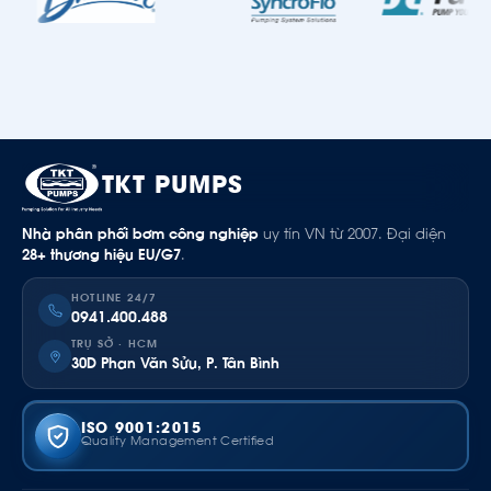
TKT PUMPS
Nhà phân phối bơm công nghiệp
uy tín VN từ 2007. Đại diện
28+ thương hiệu EU/G7
.
HOTLINE 24/7
0941.400.488
TRỤ SỞ · HCM
30D Phan Văn Sửu, P. Tân Bình
ISO 9001:2015
Quality Management Certified