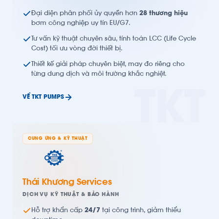
Đại diện phân phối ủy quyền hơn
28 thương hiệu
bơm công nghiệp uy tín EU/G7.
Tư vấn kỹ thuật chuyên sâu, tính toán LCC (Life Cycle
Cost) tối ưu vòng đời thiết bị.
Thiết kế giải pháp chuyên biệt, may đo riêng cho
từng dung dịch và môi trường khắc nghiệt.
TKT
VỀ TKT PUMPS
CUNG ỨNG & KỸ THUẬT
Thái Khương Services
DỊCH VỤ KỸ THUẬT & BẢO HÀNH
Hỗ trợ khẩn cấp
24/7
tại công trình, giảm thiểu