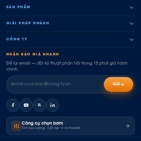
SẢN PHẨM
GIẢI PHÁP NGÀNH
CÔNG TY
NHẬN BÁO GIÁ NHANH
Để lại email — đội kỹ thuật phản hồi trong 15 phút giờ hành
chính.
Gửi
ZL
Công cụ chọn bơm
Tính lưu lượng · cột áp → ra model