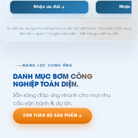
Nhận ưu đãi
Nhận ưu
Ưu đãi áp dụng cho hàng kho có sẵn tại Việt Nam · Giá xác nhận qua
liên hệ — giao 1–3 ngày làm việc · Hết hàng = hết ưu đãi
NĂNG LỰC CUNG ỨNG
DANH MỤC BƠM CÔNG
NGHIỆP TOÀN DIỆN.
Sẵn sàng đáp ứng nhanh cho mọi nhu
cầu vận hành & dự án.
XEM TOÀN BỘ SẢN PHẨM