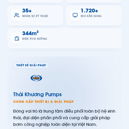
54
+
2.680
+
NHÂN SỰ KỸ THUẬT
SKU SẴN SÀNG
536
m²
DIỆN TÍCH XƯỞNG
THIẾT KẾ GIẢI PHÁP
Thái Khương Pumps
CUNG CẤP THIẾT BỊ & GIẢI PHÁP
Đóng vai trò là trung tâm điều phối toàn bộ hệ sinh
thái, đại diện phân phối và cung cấp giải pháp
bơm công nghiệp toàn diện tại Việt Nam.