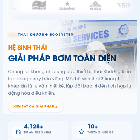
IND
NOV
THÁI KHƯƠNG ECOSYSTEM
HỆ SINH THÁI
BIOFUEL
PRI
ETHANOL PLANT HAUS
GIẢI PHÁP BƠM TOÀN DIỆN
SAN
POWER GEN
THERMAL POWER BOILER FEED
Chúng tôi không chỉ cung cấp thiết bị, Thái Khương kiến
tạo dòng chảy bền vững. Một hệ sinh thái 3-trong-1
khép kín từ tư vấn thiết kế, lắp đặt bảo trì đến tích hợp tự
động hóa điều khiển.
XEM TẤT CẢ GIẢI PHÁP
6.432
+
16
+
F&B INDUSTRY
NAKYDACO OIL SYSTEM
DỰ ÁN TRIỂN KHAI
THƯƠNG HIỆU G7