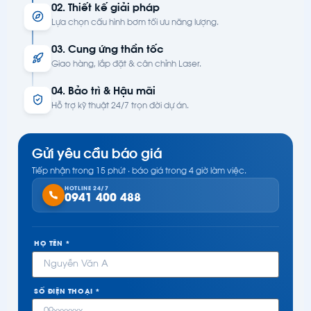
02. Thiết kế giải pháp
Lựa chọn cấu hình bơm tối ưu năng lượng.
03. Cung ứng thần tốc
Giao hàng, lắp đặt & cân chỉnh Laser.
04. Bảo trì & Hậu mãi
Hỗ trợ kỹ thuật 24/7 trọn đời dự án.
Gửi yêu cầu báo giá
Tiếp nhận trong 15 phút · báo giá trong 4 giờ làm việc.
HOTLINE 24/7
0941 400 488
HỌ TÊN *
SỐ ĐIỆN THOẠI *