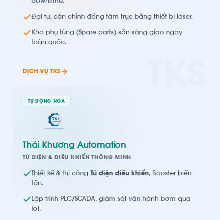
downtime.
Đại tu, cân chỉnh đồng tâm trục bằng thiết bị laser.
Kho phụ tùng (Spare parts) sẵn sàng giao ngay
toàn quốc.
TKS
DỊCH VỤ TKS
TỰ ĐỘNG HÓA
Thái Khương Automation
TỦ ĐIỆN & ĐIỀU KHIỂN THÔNG MINH
Thiết kế & thi công
Tủ điện điều khiển
, Booster biến
tần.
Lập trình PLC/SCADA, giám sát vận hành bơm qua
IoT.