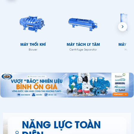
MÁY THỔI KHÍ
MÁY TÁCH LY TÂM
MÁY ĐỒ
Blower
Centrifuge Separator
Homog
NĂNG LỰC TOÀN