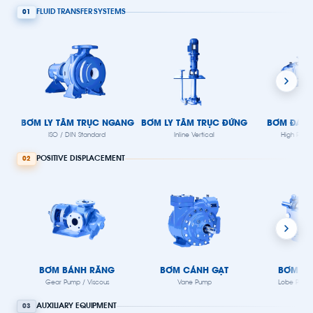
FLUID TRANSFER SYSTEMS
01
BƠM LY TÂM TRỤC NGANG
BƠM LY TÂM TRỤC ĐỨNG
BƠM ĐA T
ISO / DIN Standard
Inline Vertical
High Press
POSITIVE DISPLACEMENT
02
BƠM BÁNH RĂNG
BƠM CÁNH GẠT
BƠM CÁ
Gear Pump / Viscous
Vane Pump
Lobe Pump 
AUXILIARY EQUIPMENT
03