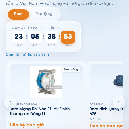
sẵn tại Việt Nam — số lượng và thời gian đều có hạn.
Bơm
Phụ Tùng
ĐANG DIỄN RA · KẾT THÚC SAU
23
05
38
51
:
:
:
NGÀY
GIỜ
PHÚT
GIÂY
Xem tất cả hàng kho
Bơm màng
FINISH THOMPSON
DOSEURO
Bơm Màng Khí Nén FTI Air Finish
Bơm định lượng Dos
Thompson Dòng FT
675
API 675
Liên hệ báo giá
Liên hệ báo giá