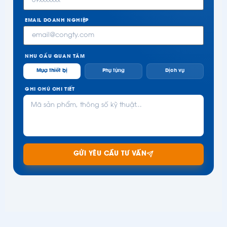
EMAIL DOANH NGHIỆP
NHU CẦU QUAN TÂM
Mua thiết bị
Phụ tùng
Dịch vụ
GHI CHÚ CHI TIẾT
GỬI YÊU CẦU TƯ VẤN