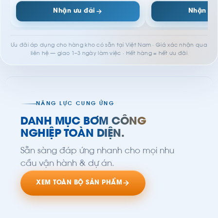
Nhận ưu đãi
Nhận ưu
Ưu đãi áp dụng cho hàng kho có sẵn tại Việt Nam · Giá xác nhận qua
liên hệ — giao 1–3 ngày làm việc · Hết hàng = hết ưu đãi
NĂNG LỰC CUNG ỨNG
DANH MỤC BƠM CÔNG
NGHIỆP TOÀN DIỆN.
Sẵn sàng đáp ứng nhanh cho mọi nhu
cầu vận hành & dự án.
XEM TOÀN BỘ SẢN PHẨM