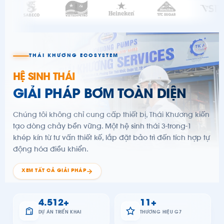
INF
FIE
PRINTING
SANDPIPER INK TRANSFER
THÁI KHƯƠNG ECOSYSTEM
HỆ SINH THÁI
CHEMICAL DOSING
DOSEURO DOSING SKID
FOOD PROCESSING
GIẢI PHÁP BƠM TOÀN DIỆN
VOGELSANG HIGH VISCOSITY
Chúng tôi không chỉ cung cấp thiết bị, Thái Khương kiến
tạo dòng chảy bền vững. Một hệ sinh thái 3-trong-1
khép kín từ tư vấn thiết kế, lắp đặt bảo trì đến tích hợp tự
động hóa điều khiển.
AERATION
XEM TẤT CẢ GIẢI PHÁP
ROBUSCHI BLOWER SYSTEM
7.008
+
17
+
DỰ ÁN TRIỂN KHAI
THƯƠNG HIỆU G7