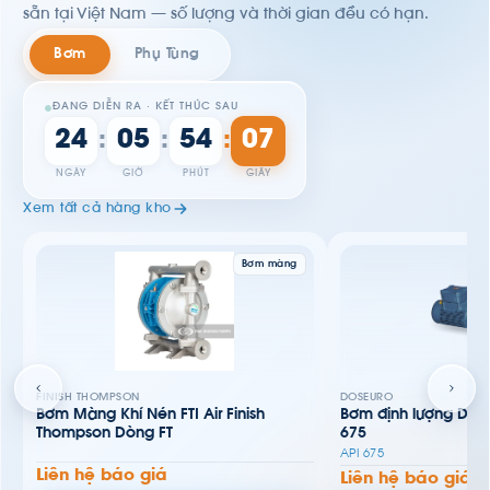
sẵn tại Việt Nam — số lượng và thời gian đều có hạn.
Bơm
Phụ Tùng
ĐANG DIỄN RA · KẾT THÚC SAU
24
05
54
04
:
:
:
NGÀY
GIỜ
PHÚT
GIÂY
Xem tất cả hàng kho
Bơm màng
FINISH THOMPSON
DOSEURO
Bơm Màng Khí Nén FTI Air Finish
Bơm định lượng Dos
Thompson Dòng FT
675
API 675
Liên hệ báo giá
Liên hệ báo giá