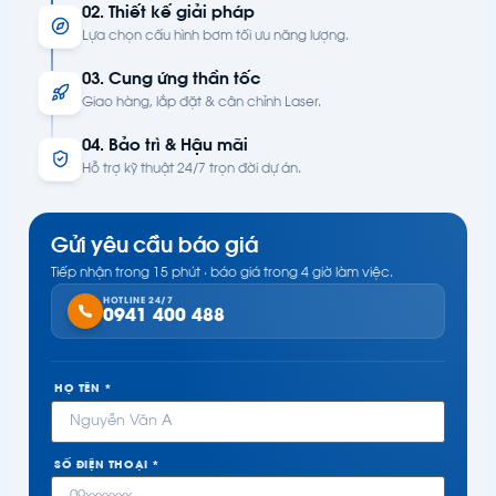
02. Thiết kế giải pháp
Lựa chọn cấu hình bơm tối ưu năng lượng.
03. Cung ứng thần tốc
Giao hàng, lắp đặt & cân chỉnh Laser.
04. Bảo trì & Hậu mãi
Hỗ trợ kỹ thuật 24/7 trọn đời dự án.
Gửi yêu cầu báo giá
Tiếp nhận trong 15 phút · báo giá trong 4 giờ làm việc.
HOTLINE 24/7
0941 400 488
HỌ TÊN *
SỐ ĐIỆN THOẠI *