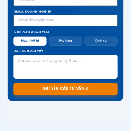
EMAIL DOANH NGHIỆP
NHU CẦU QUAN TÂM
Mua thiết bị
Phụ tùng
Dịch vụ
GHI CHÚ CHI TIẾT
GỬI YÊU CẦU TƯ VẤN