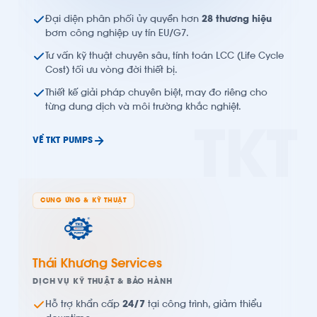
Đại diện phân phối ủy quyền hơn
28 thương hiệu
bơm công nghiệp uy tín EU/G7.
Tư vấn kỹ thuật chuyên sâu, tính toán LCC (Life Cycle
Cost) tối ưu vòng đời thiết bị.
Thiết kế giải pháp chuyên biệt, may đo riêng cho
từng dung dịch và môi trường khắc nghiệt.
TKT
VỀ TKT PUMPS
CUNG ỨNG & KỸ THUẬT
Thái Khương Services
DỊCH VỤ KỸ THUẬT & BẢO HÀNH
Hỗ trợ khẩn cấp
24/7
tại công trình, giảm thiểu