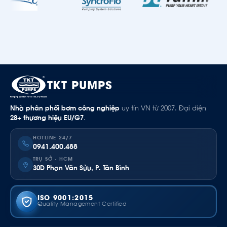
TKT PUMPS
Nhà phân phối bơm công nghiệp
uy tín VN từ 2007. Đại diện
28+ thương hiệu EU/G7
.
HOTLINE 24/7
0941.400.488
TRỤ SỞ · HCM
30D Phan Văn Sửu, P. Tân Bình
ISO 9001:2015
Quality Management Certified