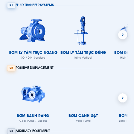
FLUID TRANSFER SYSTEMS
01
BƠM LY TÂM TRỤC NGANG
BƠM LY TÂM TRỤC ĐỨNG
BƠM ĐA T
ISO / DIN Standard
Inline Vertical
High Press
POSITIVE DISPLACEMENT
02
BƠM BÁNH RĂNG
BƠM CÁNH GẠT
BƠM CÁ
Gear Pump / Viscous
Vane Pump
Lobe Pump 
AUXILIARY EQUIPMENT
03