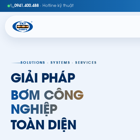
0941.400.488
· Hotline kỹ thuật
TKT
SOLUTIONS · SYSTEMS · SERVICES
GIẢI PHÁP
BƠM CÔNG
NGHIỆP
TOÀN DIỆN