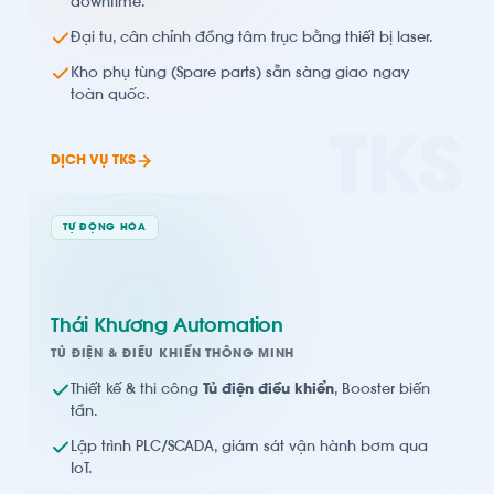
downtime.
Đại tu, cân chỉnh đồng tâm trục bằng thiết bị laser.
Kho phụ tùng (Spare parts) sẵn sàng giao ngay
toàn quốc.
TKS
DỊCH VỤ TKS
TỰ ĐỘNG HÓA
Thái Khương Automation
TỦ ĐIỆN & ĐIỀU KHIỂN THÔNG MINH
Thiết kế & thi công
Tủ điện điều khiển
, Booster biến
tần.
Lập trình PLC/SCADA, giám sát vận hành bơm qua
IoT.