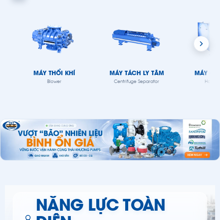
MÁY THỔI KHÍ
MÁY TÁCH LY TÂM
MÁY ĐỒ
Blower
Centrifuge Separator
Homog
NĂNG LỰC TOÀN