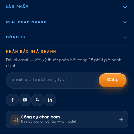
SẢN PHẨM
GIẢI PHÁP NGÀNH
CÔNG TY
NHẬN BÁO GIÁ NHANH
Để lại email — đội kỹ thuật phản hồi trong 15 phút giờ hành
chính.
Gửi
ZL
Công cụ chọn bơm
Tính lưu lượng · cột áp → ra model