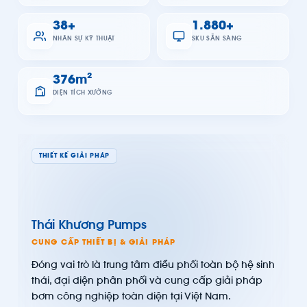
59
+
2.920
+
NHÂN SỰ KỸ THUẬT
SKU SẴN SÀNG
584
m²
DIỆN TÍCH XƯỞNG
THIẾT KẾ GIẢI PHÁP
Thái Khương Pumps
CUNG CẤP THIẾT BỊ & GIẢI PHÁP
Đóng vai trò là trung tâm điều phối toàn bộ hệ sinh
thái, đại diện phân phối và cung cấp giải pháp
bơm công nghiệp toàn diện tại Việt Nam.