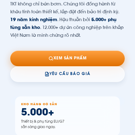
TKT không chỉ bán bơm. Chúng tôi đồng hành từ
khâu tính toán thiết kế, lắp đặt đến bảo trì định kỳ.
19 năm kinh nghiệm
. Hậu thuẫn bởi
5.000+ phụ
tùng sẵn kho
. 12.000+ dự án công nghiệp trên khắp
Việt Nam là minh chứng rõ nhất.
XEM SẢN PHẨM
YÊU CẦU BÁO GIÁ
KHO HÀNG CÓ SẴN
5.000+
Thiết bị & phụ tùng EU/G7
sẵn sàng giao ngay.