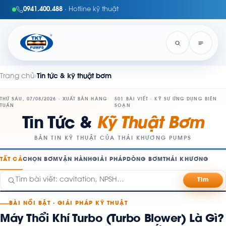
0941.400.488
· Hotline kỹ thuật
Trang chủ
›
Tin tức & kỹ thuật bơm
THỨ SÁU, 07/08/2026 · XUẤT BẢN HÀNG
501 BÀI VIẾT · KỸ SƯ ỨNG DỤNG BIÊN
TUẦN
SOẠN
Tin Tức &
Kỹ Thuật Bơm
BẢN TIN KỸ THUẬT CỦA THÁI KHƯƠNG PUMPS
TẤT CẢ
CHỌN BƠM
VẬN HÀNH
GIẢI PHÁP
DÒNG BƠM
THÁI KHƯƠNG
Tìm
BÀI NỔI BẬT · GIẢI PHÁP KỸ THUẬT
Máy Thổi Khí Turbo (Turbo Blower) Là Gì?