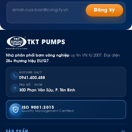
Đăng ký
TKT PUMPS
Nhà phân phối bơm công nghiệp
uy tín VN từ 2007. Đại diện
28+ thương hiệu EU/G7
.
HOTLINE 24/7
0941.400.488
TRỤ SỞ · HCM
30D Phan Văn Sửu, P. Tân Bình
ISO 9001:2015
Quality Management Certified
SẢN PHẨM