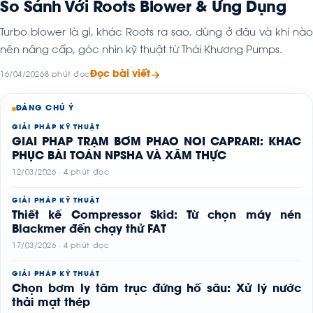
So Sánh Với Roots Blower & Ứng Dụng
Turbo blower là gì, khác Roots ra sao, dùng ở đâu và khi nào
nên nâng cấp, góc nhìn kỹ thuật từ Thái Khương Pumps.
Đọc bài viết
16/04/2026
8 phút đọc
ĐÁNG CHÚ Ý
GIẢI PHÁP KỸ THUẬT
GIẢI PHÁP TRẠM BƠM PHAO NỔI CAPRARI: KHẮC
PHỤC BÀI TOÁN NPSHA VÀ XÂM THỰC
12/03/2026 · 4 phút đọc
GIẢI PHÁP KỸ THUẬT
Thiết kế Compressor Skid: Từ chọn máy nén
Blackmer đến chạy thử FAT
17/03/2026 · 4 phút đọc
GIẢI PHÁP KỸ THUẬT
Chọn bơm ly tâm trục đứng hố sâu: Xử lý nước
thải mạt thép