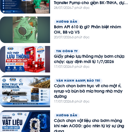
Transfer Pump cho giàn BK-TNHA, dự
án Thiên Nga – Hải Âu
28/07/2026
7 phút đọc
HƯỚNG DẪN
Bơm API 610 là gì? Phân biệt nhóm
OH, BB và VS
20/07/2026
6 phút đọc
TIN CÔNG TY
Giấy phép lưu thông máy bơm chữa
cháy: quy định mới từ 1/7/2026
17/07/2026
9 phút đọc
VẬN HÀNH &AMP; BẢO TRÌ
Cách chọn bơm trục vít cho mật rỉ,
syrup và bùn bã mía trong nhà máy
đường
17/07/2026
8 phút đọc
HƯỚNG DẪN
Cách chọn vật liệu cho bơm màng
khí nén AODD: góc nhìn từ kỹ sư ứng
dụng