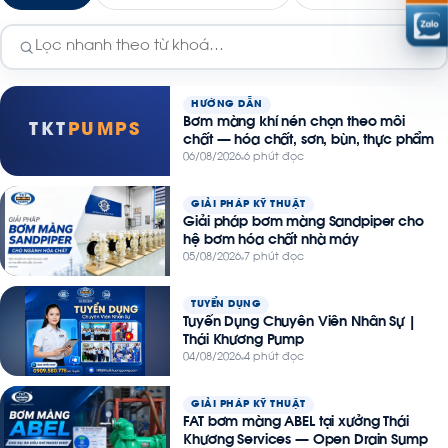
HƯỚNG DẪN
Bơm màng khí nén chọn theo môi
TKT
PUMPS
chất — hóa chất, sơn, bùn, thực phẩm
06/08/2026
6 phút đọc
GIẢI PHÁP KỸ THUẬT
Giải pháp bơm màng Sandpiper cho
hệ bơm hóa chất nhà máy
05/08/2026
7 phút đọc
TUYỂN DỤNG
Tuyển Dụng Chuyên Viên Nhân Sự |
Thái Khương Pump
04/08/2026
4 phút đọc
GIẢI PHÁP KỸ THUẬT
FAT bơm màng ABEL tại xưởng Thái
Khương Services — Open Drain Sump