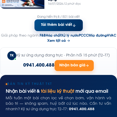
16/07/2026
12 phút đọc
Đang hiển thị 8 / 501 bài viết
Tải thêm bài viết
Giải pháp theo ngành:
F&B
Hóa chất
Xử lý nước
PCCC
Mía đường
HVAC
Xem tất cả →
Kỹ sư ứng dụng đang trực · Phản hồi 15 phút (T2–T7)
TK
0941.400.488
Nhận báo giá
BẢN TIN KỸ THUẬT TKT
Nhận bài viết &
tài liệu kỹ thuật
mới qua email
Mỗi tuần một bài chọn lọc về chọn bơm, vận hành và
bảo trì — không spam, huỷ bất cứ lúc nào. Cần tư vấn
nhanh? Kỹ sư ứng dụng trực T2–T7:
0941.400.488