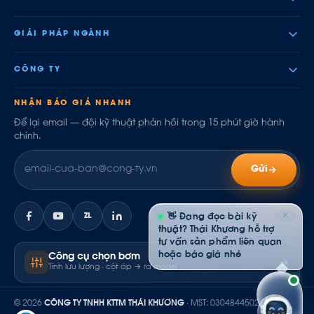
GIẢI PHÁP NGÀNH
CÔNG TY
NHẬN BÁO GIÁ NHANH
Để lại email — đội kỹ thuật phản hồi trong 15 phút giờ hành
chính.
Gửi
✕
ZL
👋 Đang đọc bài kỹ
thuật? Thái Khương hỗ trợ
tư vấn sản phẩm liên quan
hoặc báo giá nhé.
Công cụ chọn bơm
Tính lưu lượng · cột áp → ra model
© 2026
CÔNG TY TNHH KTTM THÁI KHƯƠNG
· MST: 0304844502