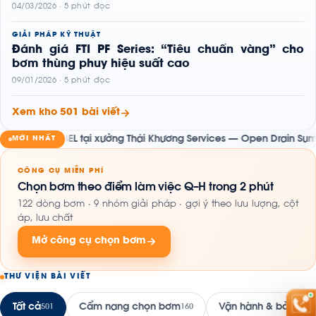
04/03/2026 · 5 phút đọc
GIẢI PHÁP KỸ THUẬT
Đánh giá FTI PF Series: “Tiêu chuẩn vàng” cho
bơm thùng phuy hiệu suất cao
09/01/2026 · 5 phút đọc
Xem kho 501 bài viết
ABEL tại xưởng Thái Khương Services — Open Drain Sump Transfer 
MỚI NHẤT
CÔNG CỤ MIỄN PHÍ
Chọn bơm theo điểm làm việc Q–H trong 2 phút
122 dòng bơm · 9 nhóm giải pháp · gợi ý theo lưu lượng, cột
áp, lưu chất
Mở công cụ chọn bơm
THƯ VIỆN BÀI VIẾT
Tất cả
Cẩm nang chọn bơm
Vận hành & bảo trì
501
160
16