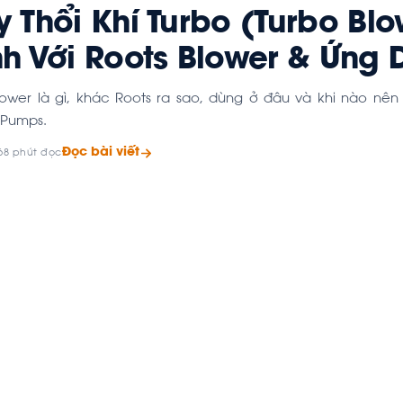
 Thổi Khí Turbo (Turbo Blo
h Với Roots Blower & Ứng
lower là gì, khác Roots ra sao, dùng ở đâu và khi nào nên
 Pumps.
Đọc bài viết
6
8 phút đọc