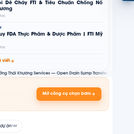
i Dễ Cháy FTI & Tiêu Chuẩn Chống Nổ
hương
 đọc
T
uy FDA Thực Phẩm & Dược Phẩm | FTI Mỹ
 đọc
 viết
ng Services — Open Drain Sump Transfer Pump cho giàn BK-TNHA, d
Mở công cụ chọn bơm
 dự án
144