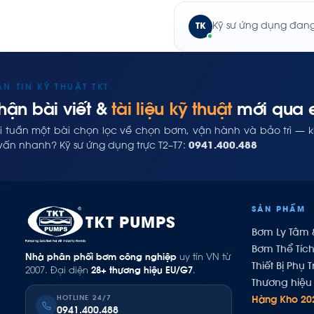
Kỹ sư ứng dụng đang 
TK
ẢN TIN KỸ THUẬT TKT
hận bài viết &
tài liệu kỹ thuật
mới qua 
i tuần một bài chọn lọc về chọn bơm, vận hành và bảo trì — 
vấn nhanh? Kỹ sư ứng dụng trực T2–T7:
0941.400.488
SẢN PHẨM
TKT PUMPS
Bơm Ly Tâm 
Bơm Thể Tíc
Nhà phân phối bơm công nghiệp
uy tín VN từ
Thiết Bị Phụ T
2007. Đại diện
28+ thương hiệu EU/G7
.
Thương hiệu 
HOTLINE 24/7
Hàng Kho 20
0941.400.488