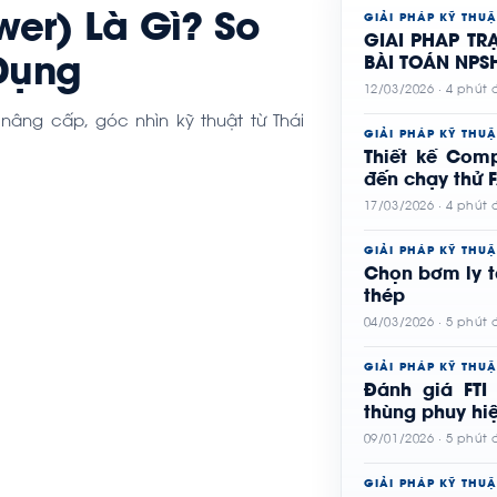
wer) Là Gì? So
GIẢI PHÁP KỸ THUẬ
GIẢI PHÁP T
 Dụng
BÀI TOÁN NPS
12/03/2026 · 4 phút
 nâng cấp, góc nhìn kỹ thuật từ Thái
GIẢI PHÁP KỸ THUẬ
Thiết kế Com
đến chạy thử 
17/03/2026 · 4 phút
GIẢI PHÁP KỸ THUẬ
Chọn bơm ly t
thép
04/03/2026 · 5 phút
GIẢI PHÁP KỸ THUẬ
Đánh giá FTI
thùng phuy hi
09/01/2026 · 5 phút
GIẢI PHÁP KỸ THUẬ