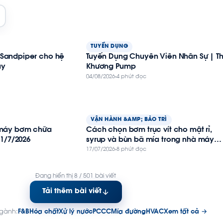
TUYỂN DỤNG
Sandpiper cho hệ
Tuyển Dụng Chuyên Viên Nhân Sự | Th
áy
Khương Pump
04/08/2026
4 phút đọc
VẬN HÀNH &AMP; BẢO TRÌ
 máy bơm chữa
Cách chọn bơm trục vít cho mật rỉ,
 1/7/2026
syrup và bùn bã mía trong nhà máy
đường
17/07/2026
8 phút đọc
Đang hiển thị 8 / 501 bài viết
Tải thêm bài viết
ngành:
F&B
Hóa chất
Xử lý nước
PCCC
Mía đường
HVAC
Xem tất cả →