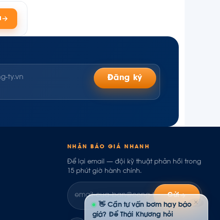
á
Đăng ký
NHẬN BÁO GIÁ NHANH
Để lại email — đội kỹ thuật phản hồi trong
15 phút giờ hành chính.
Gửi
✕
👋 Cần tư vấn bơm hay báo
giá? Để Thái Khương hỏi