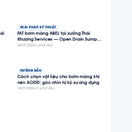
GIẢI PHÁP KỸ THUẬT
ái
FAT bơm màng ABEL tại xưởng Thái
Khương Services — Open Drain Sump
Transfer Pump cho giàn BK-TNHA, dự án
28/07/2026
7 phút đọc
Thiên Nga – Hải Âu
HƯỚNG DẪN
Cách chọn vật liệu cho bơm màng khí
nén AODD: góc nhìn từ kỹ sư ứng dụng
16/07/2026
12 phút đọc