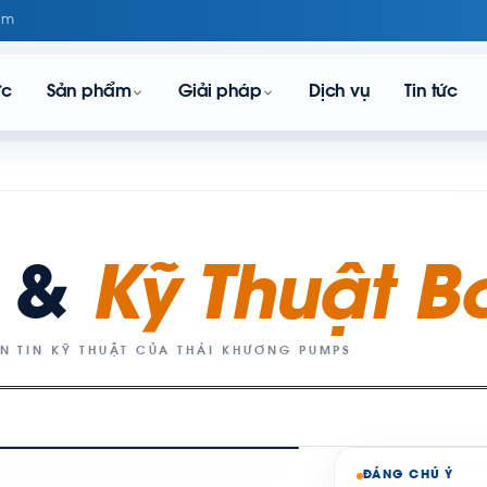
om
ực
Sản phẩm
Giải pháp
Dịch vụ
Tin tức
c &
Kỹ Thuật 
N TIN KỸ THUẬT CỦA THÁI KHƯƠNG PUMPS
ĐÁNG CHÚ Ý