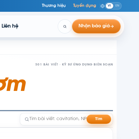
Thương hiệu
Tuyển dụng
VI
EN
Liên hệ
Nhận báo giá
501 BÀI VIẾT · KỸ SƯ ỨNG DỤNG BIÊN SOẠN
Bơm
Tìm