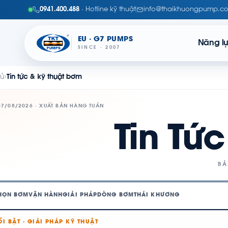
0941.400.488
· Hotline kỹ thuật
info@thaikhuongpump.c
EU · G7 PUMPS
Năng l
SINCE · 2007
hủ
›
Tin tức & kỹ thuật bơm
07/08/2026 · XUẤT BẢN HÀNG TUẦN
Tin Tứ
BẢ
HỌN BƠM
VẬN HÀNH
GIẢI PHÁP
DÒNG BƠM
THÁI KHƯƠNG
ỔI BẬT · GIẢI PHÁP KỸ THUẬT