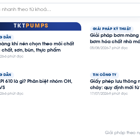
TKT
PUMPS
GIẢI PHÁP KỸ THUẬT
Giải pháp bơm màng 
G DẪN
bơm hóa chất nhà m
àng khí nén chọn theo môi chất
05/08/2026
7 phút đọc
 chất, sơn, bùn, thực phẩm
026
6 phút đọc
G DẪN
TIN CÔNG TY
I 610 là gì? Phân biệt nhóm OH,
Giấy phép lưu thông
 VS
cháy: quy định mới từ
026
6 phút đọc
17/07/2026
9 phút đọc
Giải pháp theo 