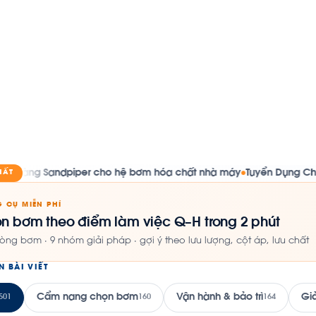
piper cho hệ bơm hóa chất nhà máy
Tuyển Dụng Chuyên Viên Nh
HẤT
●
 CỤ MIỄN PHÍ
n bơm theo điểm làm việc Q–H trong 2 phút
òng bơm · 9 nhóm giải pháp · gợi ý theo lưu lượng, cột áp, lưu chất
N BÀI VIẾT
Cẩm nang chọn bơm
Vận hành & bảo trì
Gi
501
160
164