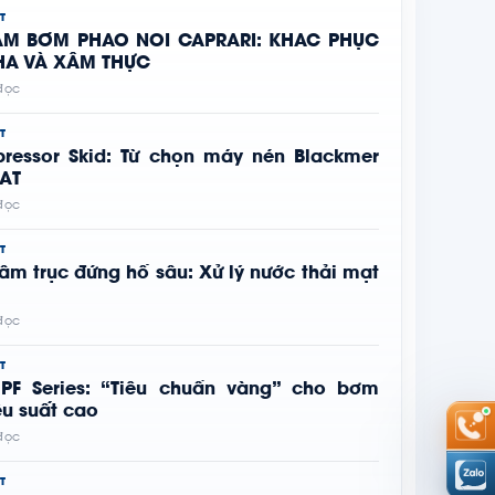
T
RẠM BƠM PHAO NỔI CAPRARI: KHẮC PHỤC
HA VÀ XÂM THỰC
 đọc
T
pressor Skid: Từ chọn máy nén Blackmer
FAT
 đọc
T
âm trục đứng hố sâu: Xử lý nước thải mạt
 đọc
T
 PF Series: “Tiêu chuẩn vàng” cho bơm
ệu suất cao
 đọc
T