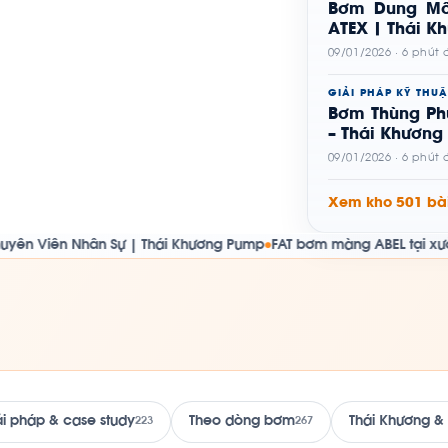
Bơm Dung Mô
ATEX | Thái K
09/01/2026 · 6 phút
GIẢI PHÁP KỸ THUẬ
Bơm Thùng Ph
– Thái Khương
09/01/2026 · 6 phút
Xem kho 501 bài
ân Sự | Thái Khương Pump
FAT bơm màng ABEL tại xưởng Thái Khươ
●
ải pháp & case study
Theo dòng bơm
Thái Khương &
223
267